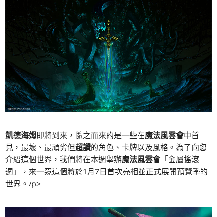
凱德海姆
即將到來，隨之而來的是一些在
魔法風雲會
中首
見，最壞、最頑劣但
超讚
的角色、卡牌以及風格。為了向您
介紹這個世界，我們將在本週舉辦
魔法風雲會
「金屬搖滾
週」，來一窺這個將於1月7日首次亮相並正式展開預覽季的
世界。/p>