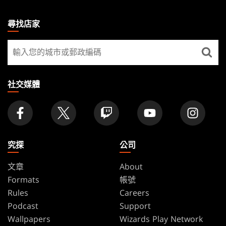
MAGIC:
THE
尋找店家
GATHERING
尋
FOOTER
找
店
家
社交媒體
究探
公司
文章
About
Formats
帳號
Rules
Careers
Podcast
Support
Wallpapers
Wizards Play Network