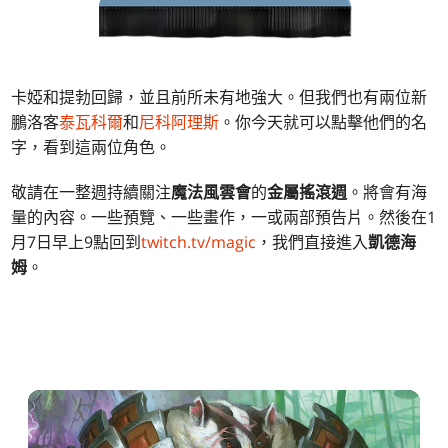
卡婭和提勃回歸，並且前所未有地強大。但我們也有兩位新
鵬洛客
泰瓦科爾
和
尼科阿理斯
。你今天就可以點擊他們的名
字，看到這兩位角色。
敬請在一整週持續關注
魔法風雲會
的
金屬搖滾週
。將會有海
量的內容。一些預覽、一些畫作，一或兩部預告片。然後在1
月7日早上9點回到
twitch.tv/magic
，我們直接進入
凱德海
姆
。