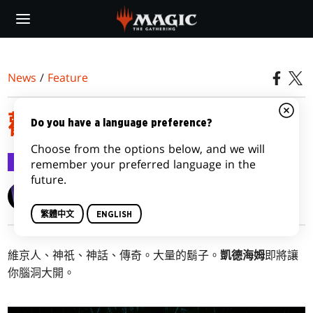
Skip
to
main
content
News
/
Feature
歡迎來到搖滾的凱德海姆
Do you have a language preference?
Choose from the options below, and we will
Feature
2020-12-15
remember your preferred language in the
future.
Wizards of the Coast
繁體中文
ENGLISH
維京人、神祇、神話、傳奇。大量的鬍子。
凱德海姆
即將讓
你腦洞大開。