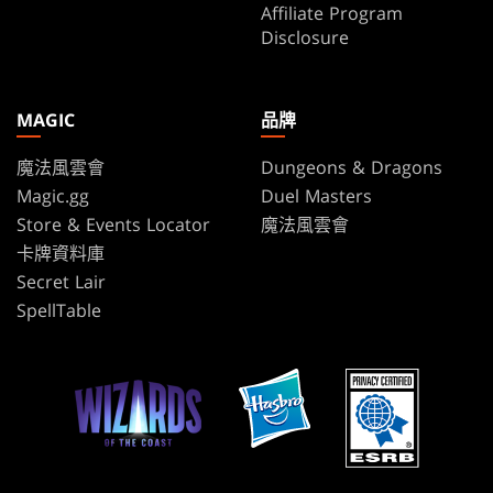
Affiliate Program
Disclosure
MAGIC
品牌
魔法風雲會
Dungeons & Dragons
Magic.gg
Duel Masters
Store & Events Locator
魔法風雲會
卡牌資料庫
Secret Lair
SpellTable