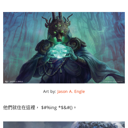
Art by:
Jason A. Engle
他們就住在這裡， $#%ing *$&#()。