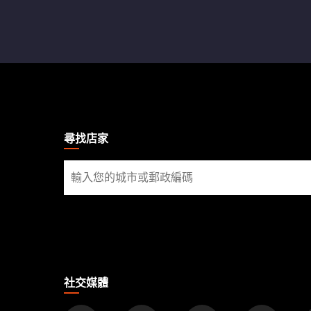
MAGIC:
THE
GATHERING
尋找店家
FOOTER
尋
找
店
家
社交媒體