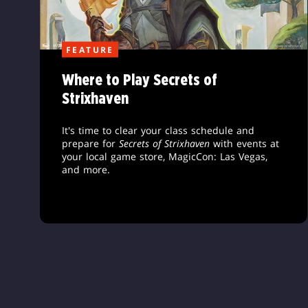
FEATURE
Where to Play Secrets of
Strixhaven
It's time to clear your class schedule and
prepare for
Secrets of Strixhaven
with events at
your local game store, MagicCon: Las Vegas,
and more.