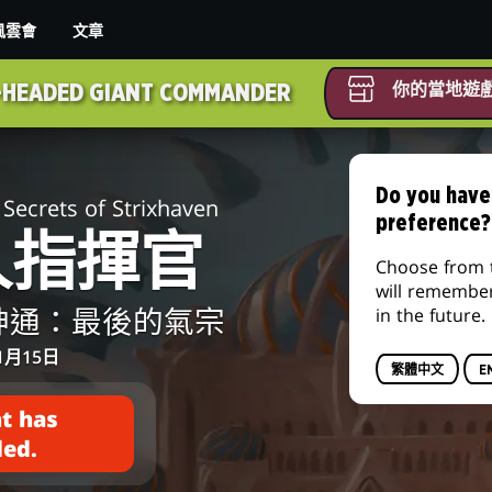
文章
風雲會
你的當地遊
HEADED GIANT COMMANDER
Do you have
Secrets of Strixhaven
preference?
人指揮官
Choose from 
will remembe
in the future.
世神通：最後的氣宗
1月15日
繁體中文
E
t has
ded.