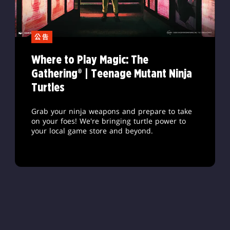
公告
Where to Play Magic: The
Gathering® | Teenage Mutant Ninja
Turtles
Grab your ninja weapons and prepare to take
on your foes! We're bringing turtle power to
your local game store and beyond.