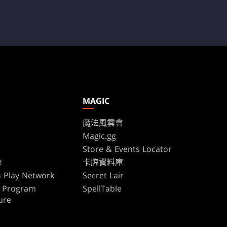
MAGIC
魔法風雲會
Magic.gg
s
Store & Events Locator
t
卡牌資料庫
 Play Network
Secret Lair
te Program
SpellTable
ure