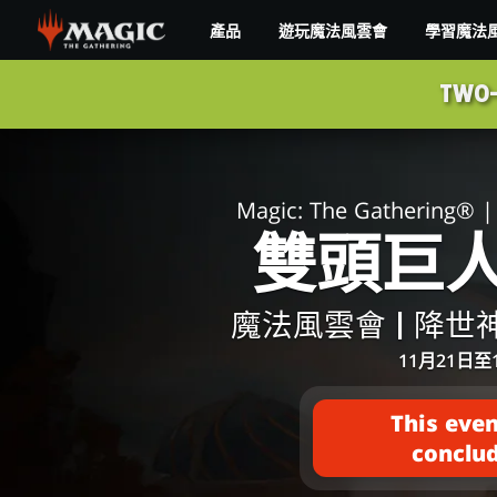
Skip
產品
遊玩魔法風雲會
學習魔法
to
main
雙
content
TWO-
頭
巨
Magic: The Gathering® | 
人
雙頭巨
指
魔法風雲會 | 降
揮
11月21日至
官
This even
conclu