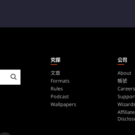
究探
公司
文章
About
Formats
帳號
Rules
Career
Podcast
Suppor
Wallpapers
Wizards
Affilia
Disclos