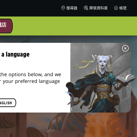
搜尋器
牌張資料庫
帳號
戲店
 a language
the options below, and we
r your preferred language
NGLISH