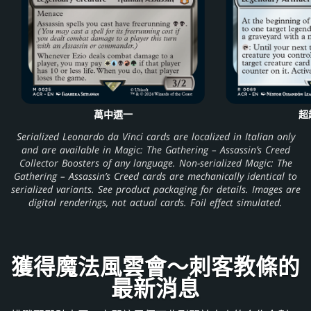
萬中選一
超
Serialized Leonardo da Vinci cards are localized in Italian only
and are available in Magic: The Gathering – Assassin’s Creed
Collector Boosters of any language. Non-serialized Magic: The
Gathering – Assassin’s Creed cards are mechanically identical to
serialized variants. See product packaging for details. Images are
digital renderings, not actual cards. Foil effect simulated.
獲得魔法風雲會～刺客教條的
最新消息