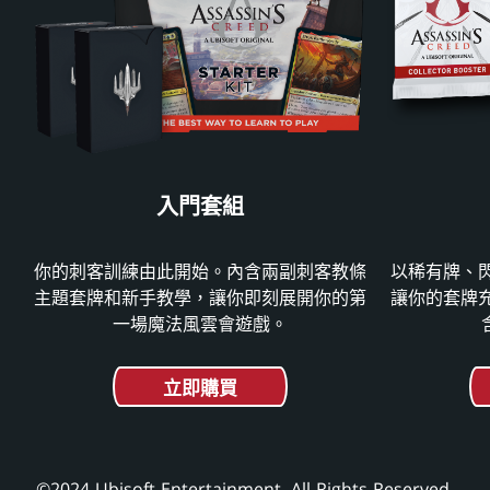
客
教
條
入門套組
你的刺客訓練由此開始。內含兩副刺客教條
以稀有牌、
主題套牌和新手教學，讓你即刻展開你的第
讓你的套牌
一場魔法風雲會遊戲。
立即購買
©2024 Ubisoft Entertainment. All Rights Reserved.