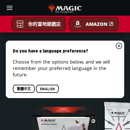
Skip
to
main
content
你的當地遊戲店
AMAZON
魔
法
Do you have a language preference?
Choose from the options below, and we will
風
魔法風雲會～刺客教條
remember your preferred language in the
future.
產品陣容
雲
繁體中文
ENGLISH
會
～
刺