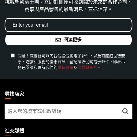
挑戰聖殿騎士團。立即註冊便可收到關於未來的合作企劃、
賽事與產品發售的最新消息，直送信箱。
阅读更多
同意！威世智可以向我傳送促銷電子郵件，以及有關威世智賽
事、遊戲和服務的優惠資訊。登記接收促銷電子郵件，即表示
您已閱讀和理解我們的
隱私政策
及
條款與細則
。
MAGIC:
THE
尋找店家
GATHERING
尋
FOOTER
找
店
家
社交媒體