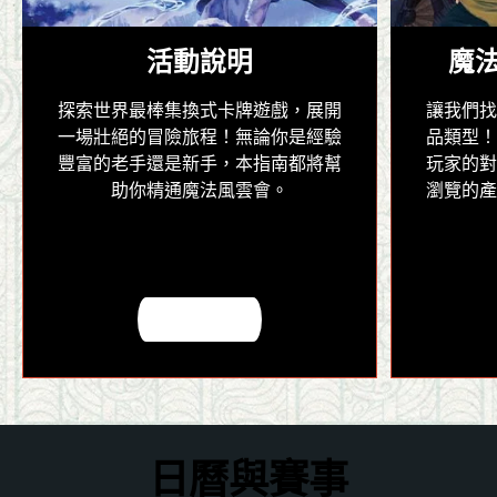
活動說明
魔
探索世界最棒集換式卡牌遊戲，展開
讓我們
一場壯絕的冒險旅程！無論你是經驗
品類型
豐富的老手還是新手，本指南都將幫
玩家的
助你精通魔法風雲會。
瀏覽的
深入瞭解
日曆與賽事