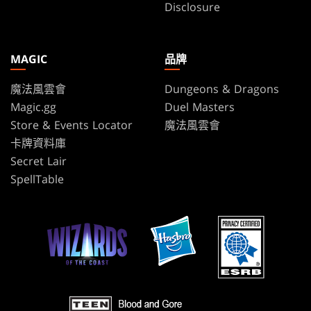
Disclosure
MAGIC
品牌
魔法風雲會
Dungeons & Dragons
Magic.gg
Duel Masters
Store & Events Locator
魔法風雲會
卡牌資料庫
Secret Lair
SpellTable