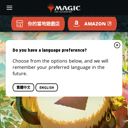
Skip
to
main
content
你的當地遊戲店
AMAZON
魔
法
Do you have a language preference?
Choose from the options below, and we will
風
remember your preferred language in the
future.
雲
繁體中文
ENGLISH
會
|
降