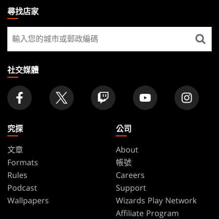
THE
尋找店家
GATHERING
尋
FOOTER
找
店
家
社交媒體
究探
公司
文章
About
Formats
帳號
Rules
Careers
Podcast
Support
Wallpapers
Wizards Play Network
Affiliate Program