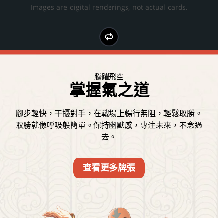
Images are digital renderings, not actual cards.
騰躍飛空
掀起波瀾
堅如磐石
燃亮熾焰
冷酷制勝
掌握氣之道
引導水之力
操控土之力
點燃戰場
征服四國
腳步輕快，干擾對手，在戰場上暢行無阻，輕鬆取勝。
細微漣漪也能匯聚成洶湧潮流。在壓力下保持冷靜，順
成為堅不可摧的存在，也化作勢不可擋的力量。以耐心
讓雄心照亮通往勝利的道路。先發制人、重拳出擊，為
扭轉局勢……或一舉炸裂全場。深吸一口氣，明智地善
取勝就像呼吸般簡單。保持幽默感，專注未來，不念過
用資源：別畏懼火焰，何不刻意煽動火勢，讓熊熊烈焰
了勝利不惜一切。弱者無法自行屹立，給他們第二次機
勢而行，並出奇制勝！保持理智，你就能改變遊戲走
與毅力穩固根基，打造無可撼動的防禦，喚醒大地之
在戰場上成為你最強大的利器。
會吧，讓他們挺身為你而戰。
力，將戰場化為你的武器。
向，讓策略持續推進。
去。
查看更多牌張
查看更多牌張
查看更多牌張
查看更多牌張
查看更多牌張