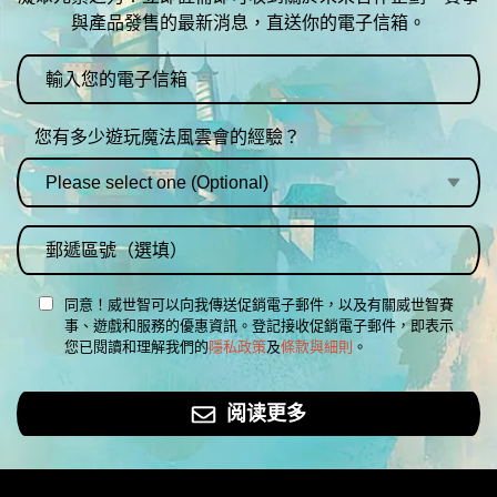
與產品發售的最新消息，直送你的電子信箱。
您有多少遊玩魔法風雲會的經驗？
同意！威世智可以向我傳送促銷電子郵件，以及有關威世智賽
事、遊戲和服務的優惠資訊。登記接收促銷電子郵件，即表示
您已閱讀和理解我們的
隱私政策
及
條款與細則
。
阅读更多
MAGIC: