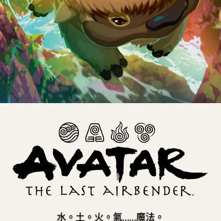
世
神
通：
最
後
的
氣
宗
水。土。火。氣……魔法。