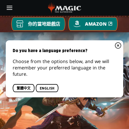
Skip
to
main
content
你的當地遊戲店
AMAZON
光
雷
Do you have a language preference?
Choose from the options below, and we will
驛
remember your preferred language in the
future.
鏢
繁體中文
ENGLISH
客