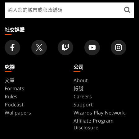
尋
FOOTER
找
店
家
社交媒體
究探
公司
文章
About
Formats
帳號
Rules
Careers
Podcast
Support
Wallpapers
Wizards Play Network
Affiliate Program
Disclosure