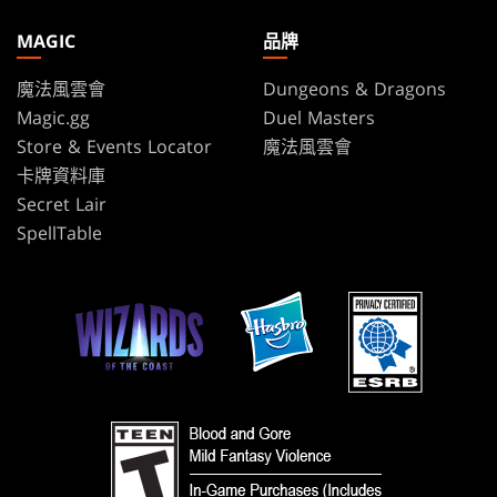
MAGIC
品牌
魔法風雲會
Dungeons & Dragons
Magic.gg
Duel Masters
Store & Events Locator
魔法風雲會
卡牌資料庫
Secret Lair
SpellTable