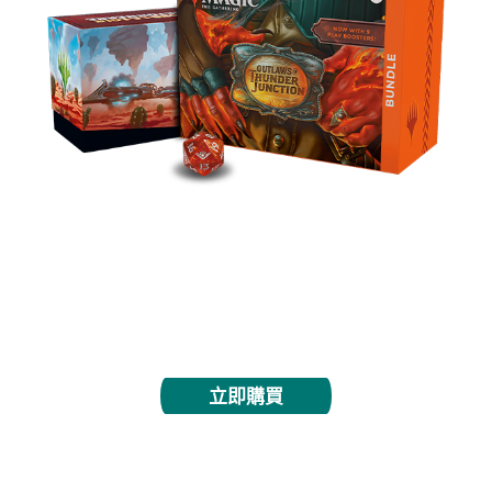
內含9個常規補充包、30張地牌（包括10張西部地景
全圖地牌）以及套裝專屬配件，讓你為邊境地帶光雷
驛打造應景套牌。
立即購買
售前組合