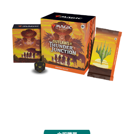
配鞍備馬，稱雄荒野參加4月12日開始的售前賽，探
索魔法風雲會首個西部主題系列。別忘了戴上你的帽
子！