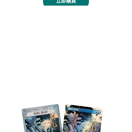
立即購買
號外新聞
劫案或扭轉時局！將「號外新聞」篇外印張收入囊中，
另外聚珍補充包當中還有閃閃發光的紋理閃卡。