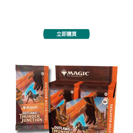
限制賽事當然之選，單純開封亦有樂趣，每包內含至
少1張閃卡，還有可能開出多張稀有牌。
立即購買
聚珍補充包