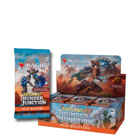
光雷驛鏢客產品陣容
常規補充包