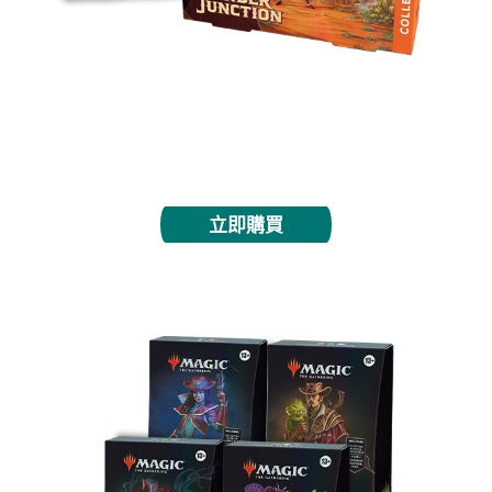
每包當中都是亮麗閃卡、專屬特殊版本牌張，以及總
共有5張稀有度為稀有以上的牌，光雷驛當中的頭號
懸賞牌張盡在其中。
立即購買
指揮官套牌