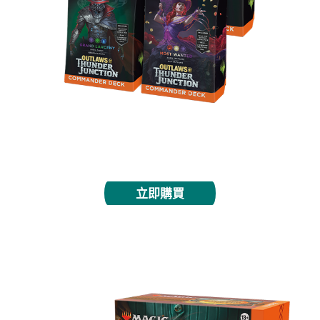
投入多人遊戲，決戰其他狂徒！每副指揮官套牌均打
開即玩，且都有10張全新指揮官牌張。
立即購買
套裝