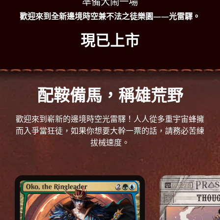
準備大鬧一場
歡迎來到全新邊境時空兼不法之徒樂園——光雷驛。
現已上市
配鞍備馬，稱雄荒野
歡迎來到嶄新的邊境時空光雷驛！人人從多重宇宙蜂擁
而入爭當狂徒，如果你想要大幹一票的話，請務必苦練
拔械速度。