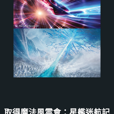
取得魔法風雲會：星艦迷航記