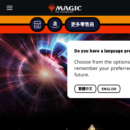
Skip
to
main
content
更多零售商
AMAZON
你
的
魔
當
地
Do you have a language pr
法
遊
Choose from the options 
戲
風
remember your preferred
店
future.
雲
繁體中文
ENGLISH
會：
星
艦