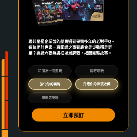
聯邦星艦企業號的船員遇到畢凱多年的老對手Q。
這位詭計專家一直圖謀之事到底會是災難還是奇
蹟？透過六張無邊框場景牌張，揭開完整故事。
和朋友一同遊玩
隨時可玩
強化你的套牌
升級你的牌張收藏
學學怎麼玩
立即預訂