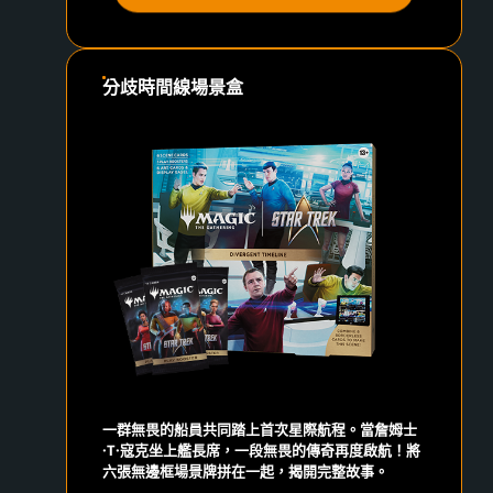
分歧時間線場景盒
一群無畏的船員共同踏上首次星際航程。當詹姆士
·T·寇克坐上艦長席，一段無畏的傳奇再度啟航！將
六張無邊框場景牌拼在一起，揭開完整故事。