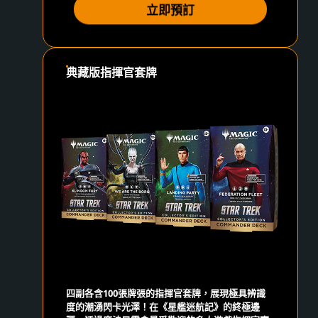
立即預訂
典藏版指揮官套牌
四副各含100張牌張的指揮官套牌，展現極具辨識
度的潮湧閃卡光澤！在《星艦迷航記》的終極邊