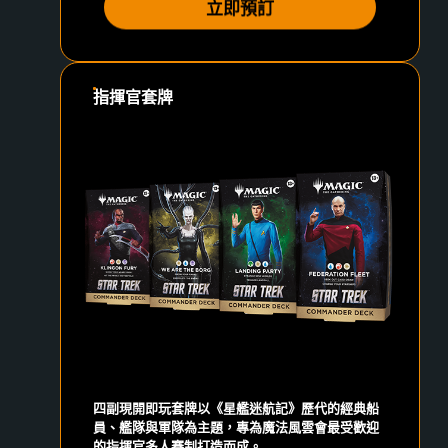
立即預訂
指揮官套牌
四副現開即玩套牌以《星艦迷航記》歷代的經典船
員、艦隊與軍隊為主題，專為魔法風雲會最受歡迎
的指揮官多人賽制打造而成。