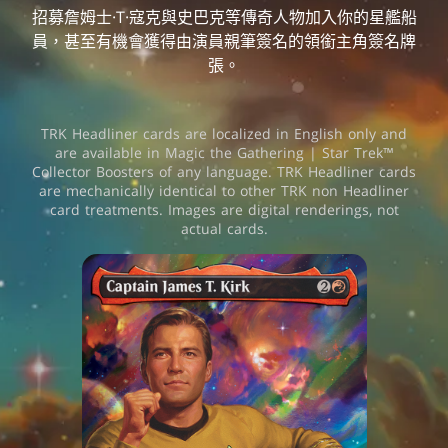
招募詹姆士·T·寇克與史巴克等傳奇人物加入你的星艦船
員，甚至有機會獲得由演員親筆簽名的領銜主角簽名牌
張。
TRK Headliner cards are localized in English only and
are available in Magic the Gathering | Star Trek™
Collector Boosters of any language. TRK Headliner cards
are mechanically identical to other TRK non Headliner
card treatments. Images are digital renderings, not
actual cards.