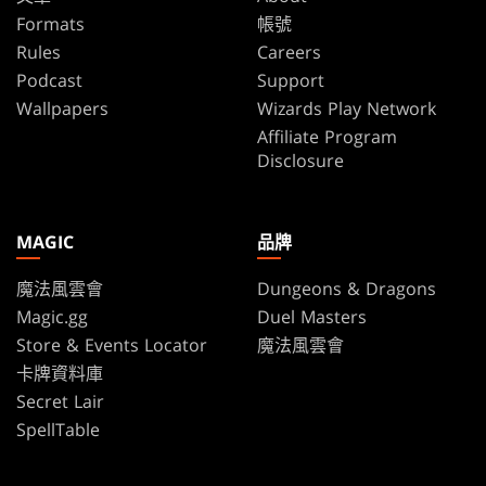
Formats
帳號
Rules
Careers
Podcast
Support
Wallpapers
Wizards Play Network
Affiliate Program
Disclosure
MAGIC
品牌
魔法風雲會
Dungeons & Dragons
Magic.gg
Duel Masters
Store & Events Locator
魔法風雲會
卡牌資料庫
Secret Lair
SpellTable