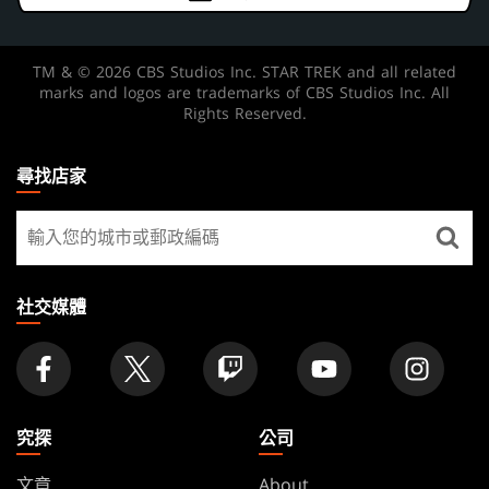
TM & © 2026 CBS Studios Inc. STAR TREK and all related
marks and logos are trademarks of CBS Studios Inc. All
Rights Reserved.
MAGIC:
THE
尋找店家
GATHERING
尋
FOOTER
找
店
家
社交媒體
究探
公司
文章
About