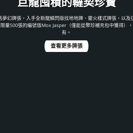
巨龍囤積的韃契珍寶
括夢幻牌張，入手全新龍鱗閃版找地地牌、靈火樣式牌張，以及
量500張的編號版Mox Jasper（僅能從聚珍補充包中獲得
有。
查看更多牌張