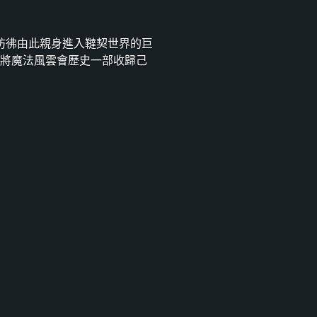
彷彿由此親身進入韃契世界的巨
），將魔法風雲會歷史一部收歸己