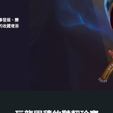
。
事發展、變
的收藏增添