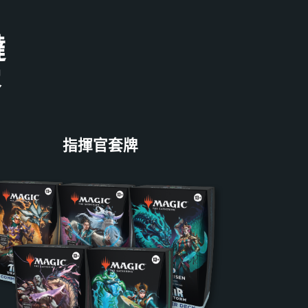
韃
容
指揮官套牌