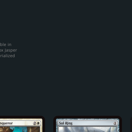
ble in
ox Jasper
rialized