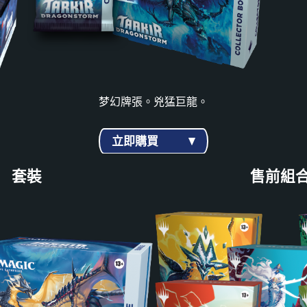
梦幻牌張。兇猛巨龍。
立即購買
套裝
售前組