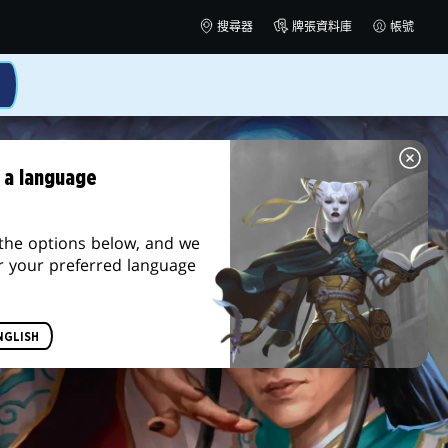
搜尋器
牌張資料庫
帳號
 a language
the options below, and we
r your preferred language
NGLISH