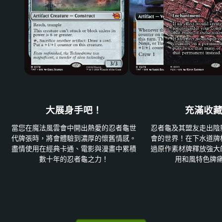
大展身手吧！
充滿收
當您在魔法風雲會中開出熱愛的忍者龜世
忍者龜及其盟友走出陰
代牌張時，將會體驗到濃厚的懷舊情感。
會的世界！在下水道牌
盡情使用在經典卡通、電影與漫畫中累積
過原作素材牌釋放強大
數十年的忍者龜之力！
用和風特色牌