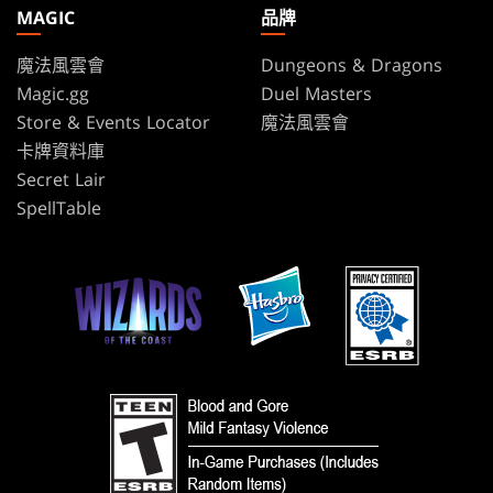
MAGIC
品牌
魔法風雲會
Dungeons & Dragons
Magic.gg
Duel Masters
Store & Events Locator
魔法風雲會
卡牌資料庫
Secret Lair
SpellTable