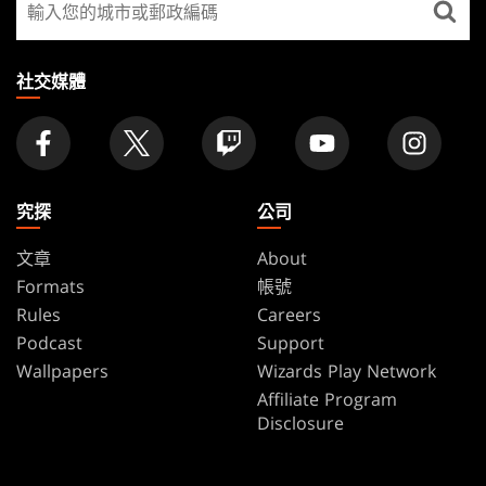
FOOTER
找
店
家
社交媒體
究探
公司
文章
About
Formats
帳號
Rules
Careers
Podcast
Support
Wallpapers
Wizards Play Network
Affiliate Program
Disclosure