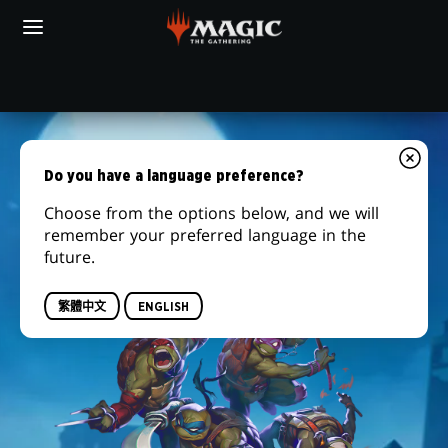
Skip
to
main
更多零售商
content
AMAZON
你
的
万
當
地
智
Do you have a language preference?
遊
現已上市
Choose from the options below, and we will
戲
牌
remember your preferred language in the
店
future.
|
TEENAGE
繁體中文
ENGLISH
MUTANT
NINJA
TURTLES