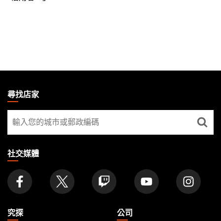
MAGIC:
THE
尋找店家
GATHERING
尋
FOOTER
找
店
家
社交媒體
究探
公司