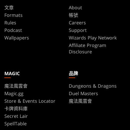
文章
About
Formats
帳號
Rules
Careers
Podcast
Support
Wallpapers
Wizards Play Network
Affiliate Program
Disclosure
MAGIC
品牌
魔法風雲會
Dungeons & Dragons
Magic.gg
Duel Masters
Store & Events Locator
魔法風雲會
卡牌資料庫
Secret Lair
SpellTable