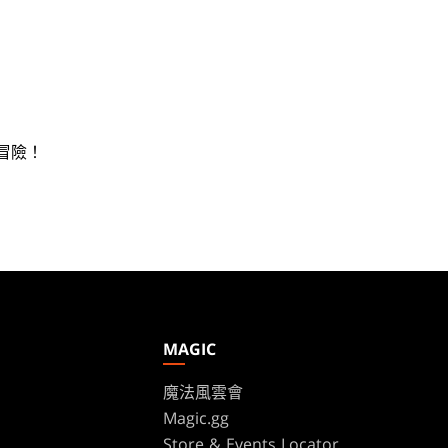
冒險！
MAGIC
魔法風雲會
Magic.gg
s
Store & Events Locator