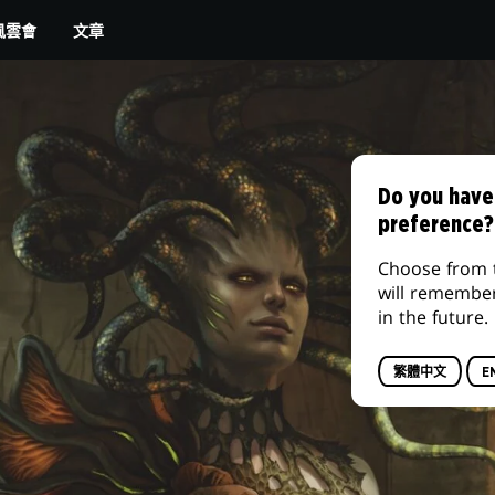
文章
風雲會
Do you have
preference?
Choose from 
will remembe
in the future.
繁體中文
E