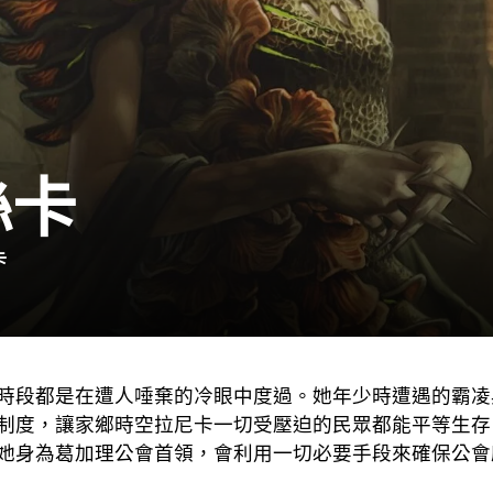
絲卡
卡
時段都是在遭人唾棄的冷眼中度過。她年少時遭遇的霸凌
制度，讓家鄉時空拉尼卡一切受壓迫的民眾都能平等生存
她身為葛加理公會首領，會利用一切必要手段來確保公會