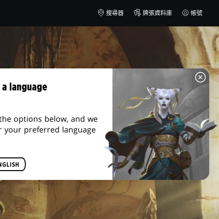
搜尋器
牌張資料庫
帳號
 a language
the options below, and we
r your preferred language
NGLISH