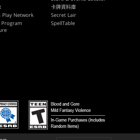
t
卡牌資料庫
 Play Network
Secret Lair
te Program
SpellTable
ure