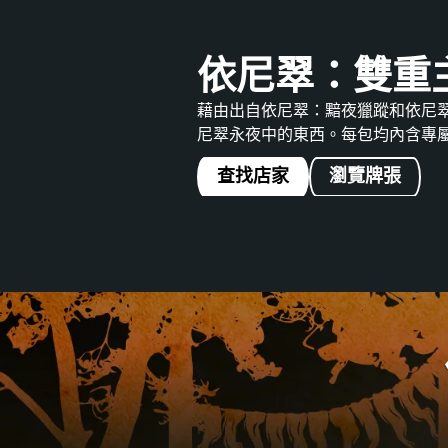
依尼翠：雙重
藉由出自依尼翠：黯夜獵蹤和依尼
尼翠永夜中的東西。每包均內含專
查找店家
瀏覽牌張