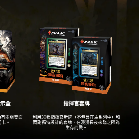
展示盒
指揮官套牌
均有兩張雙面
利用30張指揮官新牌（不包含在主系列中）和
閃卡。
兩副獨特設計的套牌，在漫漫長夜來臨之際為
生存而戰。