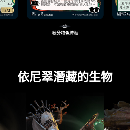
秋分特色牌框
依尼翠潛藏的生物