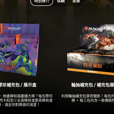
特別推介
促銷
全部
聚珍補充包 / 展示盒
輪抽補充包 / 補充包
、無邊牌和插畫擴大牌？每包聚珍
利用輪抽補充包掌控闇影！每包
閃卡和至少五張稀有或更高稀有度
牌 + 每三包內含一張傳統
牌，滿足你對牌張的渴望！