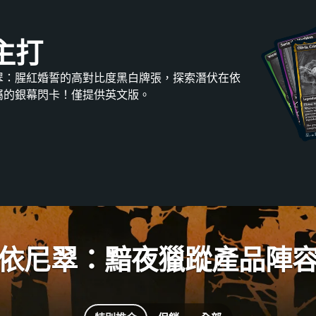
主打
翠：腥紅婚誓的高對比度黑白牌張，探索潛伏在依
屬的銀幕閃卡！僅提供英文版。
依尼翠：黯夜獵蹤產品陣