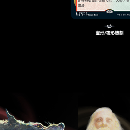
晝形/夜形機制