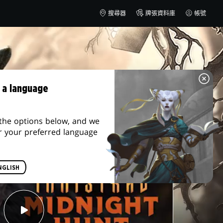
搜尋器
牌張資料庫
帳號
 a language
the options below, and we
r your preferred language
NGLISH