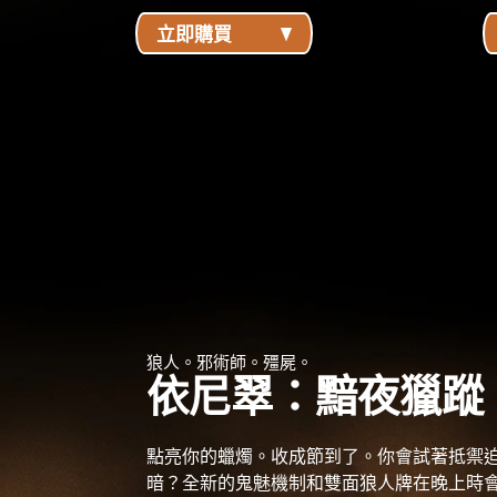
立即購買
狼人。邪術師。殭屍。
依尼翠：黯夜獵蹤
點亮你的蠟燭。收成節到了。你會試著抵禦
暗？全新的鬼魅機制和雙面狼人牌在晚上時