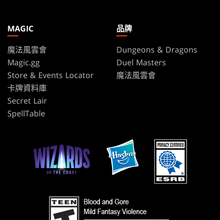
MAGIC
品牌
魔法風雲會
Dungeons & Dragons
Magic.gg
Duel Masters
Store & Events Locator
魔法風雲會
卡牌資料庫
Secret Lair
SpellTable