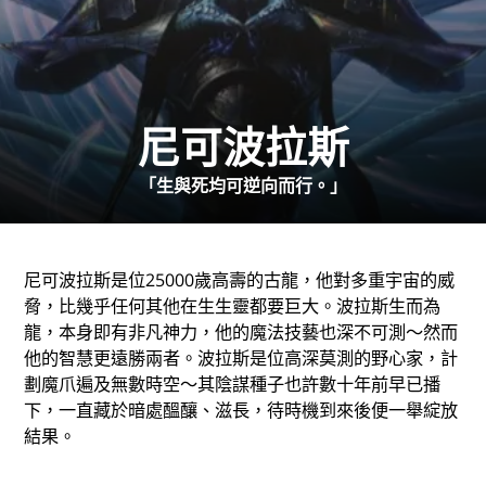
尼可波拉斯
「生與死均可逆向而行。」
尼可波拉斯是位25000歲高壽的古龍，他對多重宇宙的威
脅，比幾乎任何其他在生生靈都要巨大。波拉斯生而為
龍，本身即有非凡神力，他的魔法技藝也深不可測～然而
他的智慧更遠勝兩者。波拉斯是位高深莫測的野心家，計
劃魔爪遍及無數時空～其陰謀種子也許數十年前早已播
下，一直藏於暗處醞釀、滋長，待時機到來後便一舉綻放
結果。