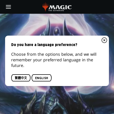
Skip
to
main
content
Do you have a language preference?
Choose from the options below, and we will
remember your preferred language in the
future.
繁體中文
ENGLISH