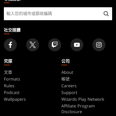
GATHERING
尋
FOOTER
找
店
家
社交媒體
究探
公司
文章
About
Formats
帳號
Rules
Careers
Podcast
Support
Wallpapers
Wizards Play Network
Affiliate Program
Disclosure