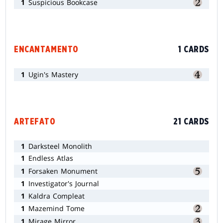
1
Suspicious Bookcase
ENCANTAMENTO
1 CARDS
1
Ugin's Mastery
ARTEFATO
21 CARDS
1
Darksteel Monolith
1
Endless Atlas
1
Forsaken Monument
1
Investigator's Journal
1
Kaldra Compleat
1
Mazemind Tome
1
Mirage Mirror