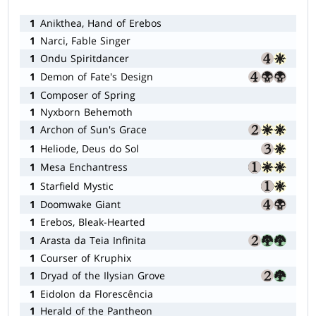
1
Anikthea, Hand of Erebos
1
Narci, Fable Singer
1
Ondu Spiritdancer
1
Demon of Fate's Design
1
Composer of Spring
1
Nyxborn Behemoth
1
Archon of Sun's Grace
1
Heliode, Deus do Sol
1
Mesa Enchantress
1
Starfield Mystic
1
Doomwake Giant
1
Erebos, Bleak-Hearted
1
Arasta da Teia Infinita
1
Courser of Kruphix
1
Dryad of the Ilysian Grove
1
Eidolon da Florescência
1
Herald of the Pantheon