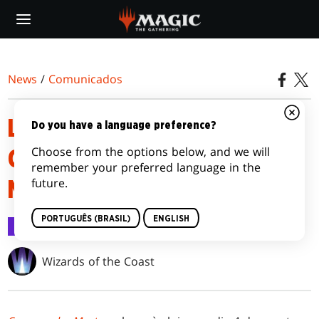
Skip
to
main
content
News
/
Comunicados
LISTAS DE DECKS DE
Do you have a language preference?
Choose from the options below, and we will
COMMANDER DE COMMANDER
remember your preferred language in the
future.
MASTERS
PORTUGUÊS (BRASIL)
ENGLISH
Comunicados
18 jul 2023
Wizards of the Coast