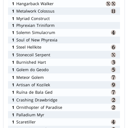
1
Hangarback Walker
1
Metalwork Colossus
1
Myriad Construct
1
Phyrexian Triniform
1
Solemn Simulacrum
1
Soul of New Phyrexia
1
Steel Hellkite
1
Stonecoil Serpent
1
Burnished Hart
1
Golem do Geodo
1
Meteor Golem
1
Artisan of Kozilek
1
Ruína de Bala Ged
1
Crashing Drawbridge
1
Ornithopter of Paradise
1
Palladium Myr
1
Scaretiller