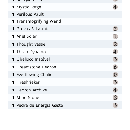
1
Mystic Forge
1
Perilous Vault
1
Transmogrifying Wand
1
Grevas Faiscantes
1
Anel Solar
1
Thought Vessel
1
Thran Dynamo
1
Obelisco Instável
1
Dreamstone Hedron
1
Everflowing Chalice
1
Fireshrieker
1
Hedron Archive
1
Mind Stone
1
Pedra de Energia Gasta