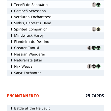
1
Tecelã do Santuário
1
Campeã Setessana
1
Verduran Enchantress
1
Sythis, Harvest's Hand
1
Spirited Companion
1
Mindwrack Harpy
1
Fiandeira do Destino
1
Greater Tanuki
1
Nessian Wanderer
1
Naturalista Jukai
1
Nyx Weaver
1
Satyr Enchanter
ENCANTAMENTO
25 CARDS
1
Battle at the Helvault