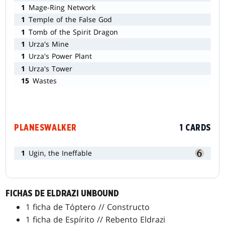
1
Mage-Ring Network
1
Temple of the False God
1
Tomb of the Spirit Dragon
1
Urza's Mine
1
Urza's Power Plant
1
Urza's Tower
15
Wastes
PLANESWALKER
1 CARDS
1
Ugin, the Ineffable
FICHAS DE ELDRAZI UNBOUND
1 ficha de Tóptero // Constructo
1 ficha de Espírito // Rebento Eldrazi