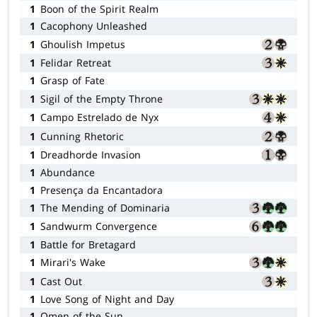
1
Boon of the Spirit Realm
1
Cacophony Unleashed
1
Ghoulish Impetus
1
Felidar Retreat
1
Grasp of Fate
1
Sigil of the Empty Throne
1
Campo Estrelado de Nyx
1
Cunning Rhetoric
1
Dreadhorde Invasion
1
Abundance
1
Presença da Encantadora
1
The Mending of Dominaria
1
Sandwurm Convergence
1
Battle for Bretagard
1
Mirari's Wake
1
Cast Out
1
Love Song of Night and Day
1
Omen of the Sun