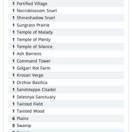
1
Fortified Village
1
Necroblossom Snarl
1
Shineshadow Snarl
1
Sungrass Prairie
1
Temple of Malady
1
Temple of Plenty
1
Temple of Silence
1
Ash Barrens
1
Command Tower
1
Golgari Rot Farm
1
Krosan Verge
1
Orzhov Basilica
1
Sandsteppe Citadel
1
Selesnya Sanctuary
1
Tainted Field
1
Tainted Wood
6
Plains
5
Swamp