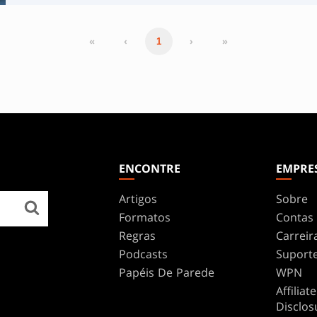
«
‹
›
»
1
ENCONTRE
EMPRE
Artigos
Sobre
Formatos
Contas
Regras
Carreir
Podcasts
Suport
Papéis De Parede
WPN
Affilia
Disclos