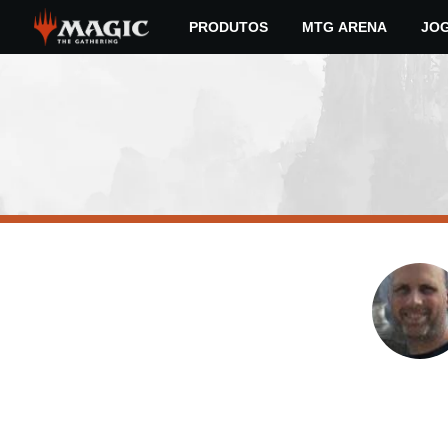
Skip
PRODUTOS
MTG ARENA
JO
to
main
content