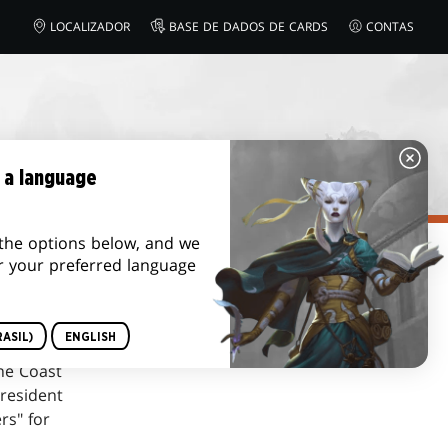
LOCALIZADOR
BASE DE DADOS DE CARDS
CONTAS
 a language
the options below, and we
r your preferred language
ASIL)
ENGLISH
he Coast
president
rs" for