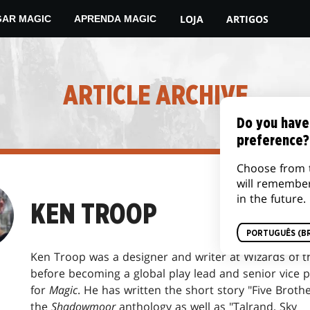
LOJA
ARTIGOS
GAR MAGIC
APRENDA MAGIC
ARTICLE ARCHIVE
Do you have
preference?
Choose from 
will remembe
in the future.
KEN TROOP
PORTUGUÊS (BR
Ken Troop was a designer and writer at Wizards of t
before becoming a global play lead and senior vice 
for
Magic
. He has written the short story "Five Brothe
the
Shadowmoor
anthology as well as "Talrand, Sky