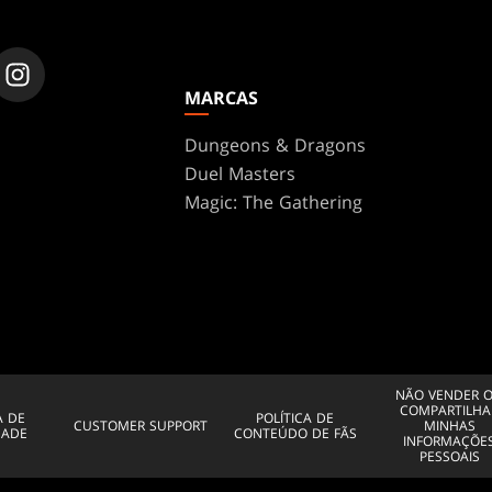
MARCAS
Dungeons & Dragons
Duel Masters
Magic: The Gathering
NÃO VENDER 
COMPARTILHA
A DE
POLÍTICA DE
CUSTOMER SUPPORT
MINHAS
DADE
CONTEÚDO DE FÃS
INFORMAÇÕE
PESSOAIS