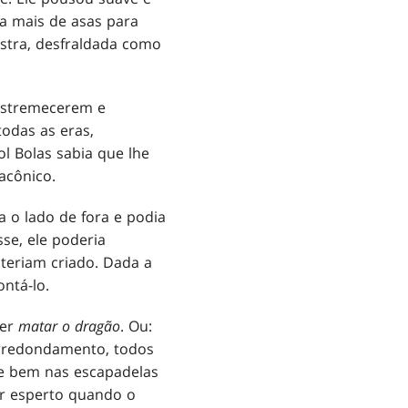
ra mais de asas para
stra, desfraldada como
 estremecerem e
odas as eras,
l Bolas sabia que lhe
acônico.
a o lado de fora e podia
sse, ele poderia
 teriam criado. Dada a
ontá-lo.
ser
matar o dragão
. Ou:
redondamento, todos
nte bem nas escapadelas
ser esperto quando o