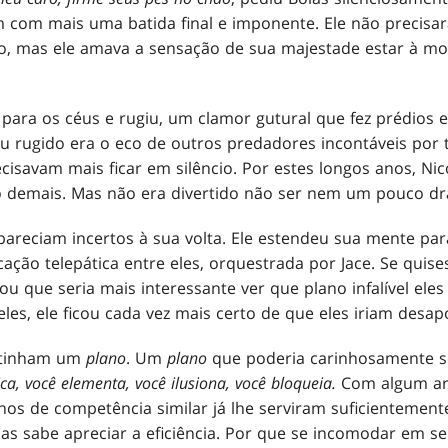
m com mais uma batida final e imponente. Ele não precisa
o, mas ele amava a sensação de sua majestade estar à mo
 para os céus e rugiu, um clamor gutural que fez prédios
u rugido era o eco de outros predadores incontáveis por t
isavam mais ficar em silêncio. Por estes longos anos, Nico
o demais. Mas não era divertido não ser nem um pouco dr
pareciam incertos à sua volta. Ele estendeu sua mente par
ção telepática entre eles, orquestrada por Jace. Se quise
ou que seria mais interessante ver que plano infalível eles
les, ele ficou cada vez mais certo de que eles iriam desap
s tinham um
plano
. Um
plano
que poderia carinhosamente 
a, você elementa, você ilusiona, você bloqueia.
Com algum ar
anos de competência similar já lhe serviram suficienteme
olas sabe apreciar a eficiência. Por que se incomodar em 