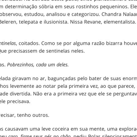
om determinação sóbria em seus rostinhos pequeninos. El
 observou, estudou, analisou e categorizou. Chandra Nalaar
eleren, telepata e ilusionista. Nissa Revane, elementalista
ntinelas
, coitados. Como se por alguma razão bizarra hou
Que precisassem de sentinelas neles.
as.
Pobrezinhos, cada um deles.
lada giravam no ar, bagunçadas pelo bater de suas enorm
hos levemente ao notar pela primeira vez, ao que parece,
ade divertida. Não era a primeira vez que ele se perguntav
ele precisava.
ecisar, tenho outros.
s causavam uma leve coceira em sua mente, uma explora
meu caro, firme seus pés no chão
, pediu Bolas silenciosamen