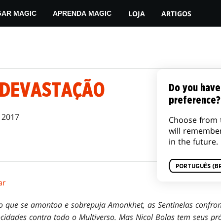
LOJA
ARTIGOS
GAR MAGIC
APRENDA MAGIC
 DEVASTAÇÃO
Do you have
preference?
l 2017
Choose from 
will remembe
in the future.
PORTUGUÊS (BR
ar
ão que se amontoa e sobrepuja Amonkhet, as Sentinelas confro
ocidades contra todo o Multiverso. Mas Nicol Bolas tem seus pr