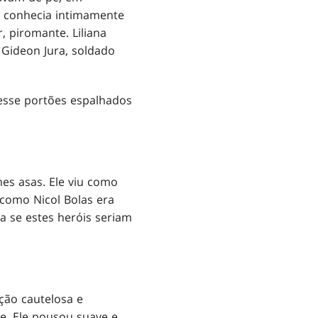
e conhecia intimamente
, piromante. Liliana
. Gideon Jura, soldado
vesse portões espalhados
es asas. Ele viu como
 como Nicol Bolas era
a se estes heróis seriam
ção cautelosa e
te. Ele pousou suave e