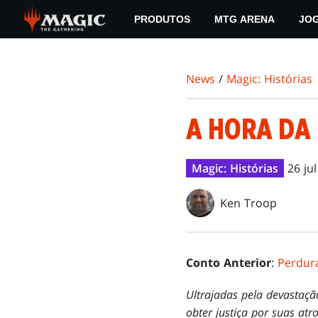
Skip
PRODUTOS
MTG ARENA
JO
to
main
content
News
/
Magic: Histórias
A HORA DA
Magic: Histórias
26 ju
Ken Troop
Conto Anterior
:
Perdur
Ultrajadas pela devastaç
obter justiça por suas atr