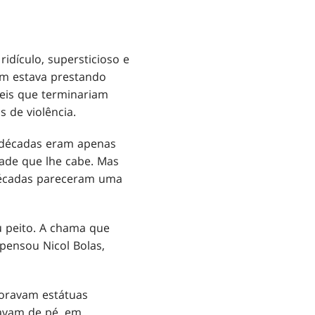
dículo, supersticioso e
ém estava prestando
eis que terminariam
de violência.
s décadas eram apenas
dade que lhe cabe. Mas
décadas pareceram uma
 peito. A chama que
 pensou Nicol Bolas,
coravam estátuas
tavam de pé, em