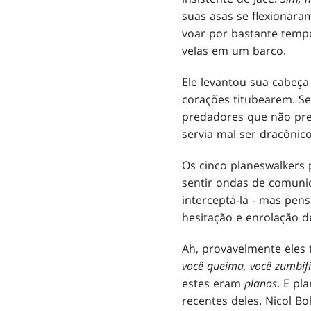
suas asas se flexionara
voar por bastante temp
velas em um barco.
Ele levantou sua cabeça
corações titubearem. Se
predadores que não prec
servia mal ser dracônic
Os cinco planeswalkers 
sentir ondas de comunica
interceptá-la - mas pens
hesitação e enrolação de
Ah, provavelmente ele
você queima, você zumbific
estes eram
planos
. E pl
recentes deles. Nicol B