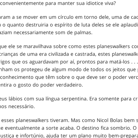
 convenientemente para manter sua idiotice viva?
ram a se mover em um círculo em torno dele, uma de ca
u o quanto destruiria o espírito de luta deles se ele aplaud
 faziam necessariamente som de palmas.
que ele se maravilhava sobre como estes planeswalkers co
rianças de uma era civilizada e castrada, estes planeswalk
igos que os aguardavam por aí, prontos para matá-los . . . 
inham os protegeu de algum modo de todos os jeitos que 
de conhecimento que têm sobre o que deve ser o poder ver
entira o gosto do poder verdadeiro.
us lábios com sua língua serpentina. Era somente para cri
os necessário.
 esses planeswalkers tiveram. Mas como Nicol Bolas bem 
e eventualmente a sorte acaba. O destino fica sombrio. 
stiça e infortúnio, ajuda ter um plano muito bem-prepar