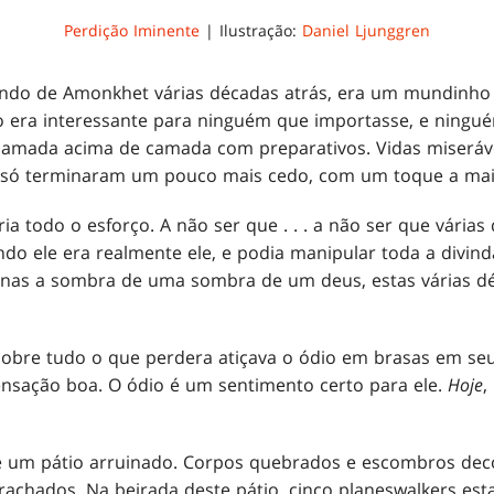
Perdição Iminente
| Ilustração:
Daniel Ljunggren
ndo de Amonkhet várias décadas atrás, era um mundinho ri
o era interessante para ninguém que importasse, e ningu
 camada acima de camada com preparativos. Vidas miseráv
só terminaram um pouco mais cedo, com um toque a mais 
a todo o esforço. A não ser que . . . a não ser que vária
do ele era realmente ele, e podia manipular toda a divin
enas a sombra de uma sombra de um deus, estas várias 
bre tudo o que perdera atiçava o ódio em brasas em seu
sação boa. O ódio é um sentimento certo para ele.
Hoje
,
de um pátio arruinado. Corpos quebrados e escombros de
rachados. Na beirada deste pátio, cinco planeswalkers es