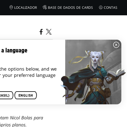
LOCALIZADOR
BASE DE DADOS DE CARDS
CONTAS
 a language
the options below, and we
r your preferred language
ASIL)
ENGLISH
ntam Nicol Bolas para
óprios planos.