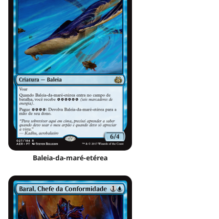
Baleia-da-maré-etérea