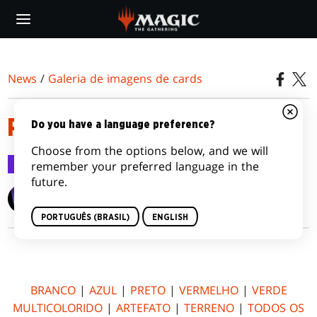
Skip
to
main
content
News
/
Galeria de imagens de cards
REVOLTA DO ÉTER
Do you have a language preference?
Choose from the options below, and we will
Galeria de imagens de cards
7 jan 2017
remember your preferred language in the
future.
Wizards of the Coast
PORTUGUÊS (BRASIL)
ENGLISH
BRANCO
|
AZUL
|
PRETO
|
VERMELHO
|
VERDE
MULTICOLORIDO
|
ARTEFATO
|
TERRENO
|
TODOS OS