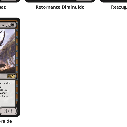
aaz
Retornante Diminuído
Reezug,
ra de