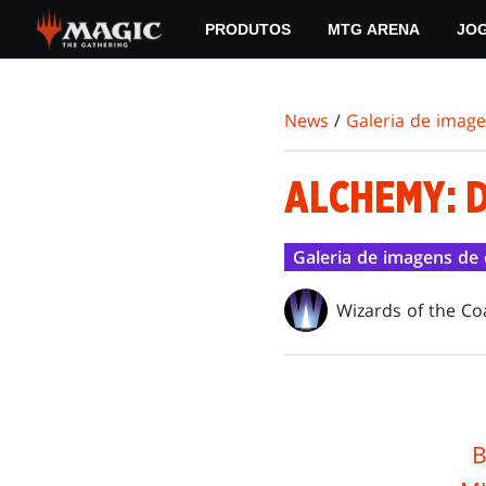
Skip
PRODUTOS
MTG ARENA
JO
to
main
content
News
/
Galeria de imag
ALCHEMY: 
Galeria de imagens de 
Wizards of the Co