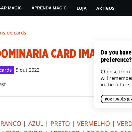
LOJA
ARTIGOS
GAR MAGIC
APRENDA MAGIC
ens de cards
DOMINARIA CARD IMAGE GAL
Do you have
preference?
cards
5 out 2022
Choose from 
will remembe
ast
in the future.
PORTUGUÊS (BR
BRANCO
|
AZUL
|
PRETO
|
VERMELHO
|
VER