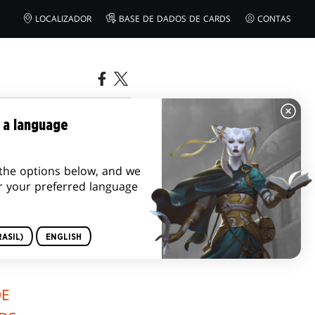
LOCALIZADOR
BASE DE DADOS DE CARDS
CONTAS
LERY
 a language
the options below, and we
r your preferred language
ASIL)
ENGLISH
DE