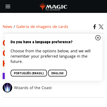
Skip
to
main
content
News
/
Galeria de imagens de cards
GALERIA DE IMAGENS DOS
Do you have a language preference?
Choose from the options below, and we will
CARDS DE ALCHEMY
remember your preferred language in the
future.
HORIZONS: BALDUR'S GATE
PORTUGUÊS (BRASIL)
ENGLISH
Galeria de imagens de cards
29 jun 2022
Wizards of the Coast