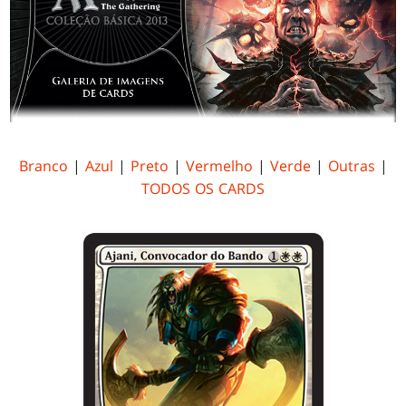
Branco
|
Azul
|
Preto
|
Vermelho
|
Verde
|
Outras
|
TODOS OS CARDS