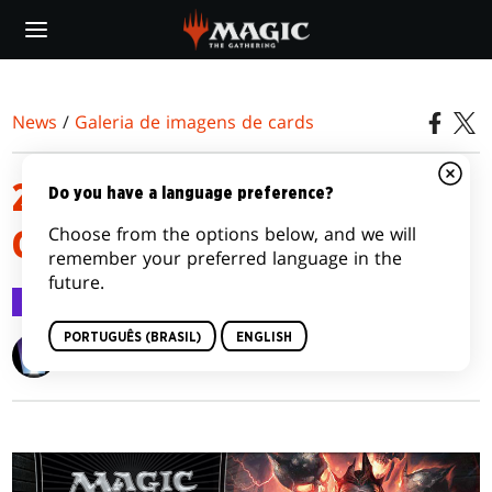
Skip
to
main
content
News
/
Galeria de imagens de cards
2013 CORE SET CARD IMAGE
Do you have a language preference?
Choose from the options below, and we will
GALLERY
remember your preferred language in the
future.
Galeria de imagens de cards
31 mai 2012
PORTUGUÊS (BRASIL)
ENGLISH
Wizards of the Coast