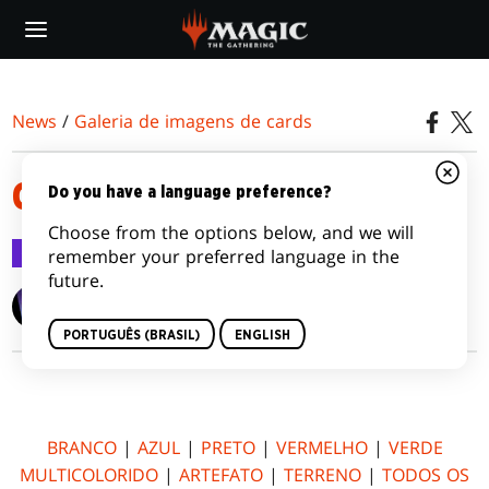
Skip
to
main
content
News
/
Galeria de imagens de cards
COMMANDER (EDIÇÃO 2017)
Do you have a language preference?
Choose from the options below, and we will
Galeria de imagens de cards
11 ago 2017
remember your preferred language in the
future.
Wizards of the Coast
PORTUGUÊS (BRASIL)
ENGLISH
BRANCO
|
AZUL
|
PRETO
|
VERMELHO
|
VERDE
MULTICOLORIDO
|
ARTEFATO
|
TERRENO
|
TODOS OS