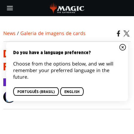
Skip
to
main
content
News
/
Galeria de imagens de cards
D&D: ADVENTURES IN THE
Do you have a language preference?
Choose from the options below, and we will
FORGOTTEN REALMS
remember your preferred language in the
future.
Galeria de imagens de cards
7 jul 2021
PORTUGUÊS (BRASIL)
ENGLISH
Wizards of the Coast