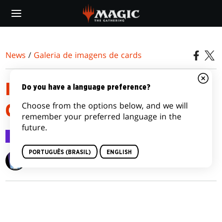
Skip
to
main
content
News
/
Galeria de imagens de cards
INNISTRAD: MIDNIGHT HUNT
Do you have a language preference?
Choose from the options below, and we will
COMMANDER
remember your preferred language in the
future.
Galeria de imagens de cards
14 set 2021
PORTUGUÊS (BRASIL)
ENGLISH
Wizards of the Coast