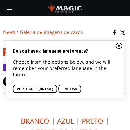
Skip
to
main
content
News
/
Galeria de imagens de cards
RAVNICA ALLEGIANCE
Do you have a language preference?
Choose from the options below, and we will
Galeria de imagens de cards
18 dez 2018
remember your preferred language in the
future.
Wizards of the Coast
PORTUGUÊS (BRASIL)
ENGLISH
BRANCO
|
AZUL
|
PRETO
|