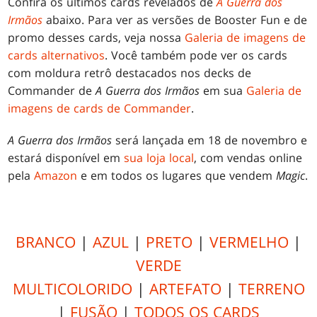
Confira os últimos cards revelados de
A Guerra dos
Irmãos
abaixo. Para ver as versões de Booster Fun e de
promo desses cards, veja nossa
Galeria de imagens de
cards alternativos
. Você também pode ver os cards
com moldura retrô destacados nos decks de
Commander de
A Guerra dos Irmãos
em sua
Galeria de
imagens de cards de Commander
.
A Guerra dos Irmãos
será lançada em 18 de novembro e
estará disponível em
sua loja local
, com vendas online
pela
Amazon
e em todos os lugares que vendem
Magic
.
BRANCO
|
AZUL
|
PRETO
|
VERMELHO
|
VERDE
MULTICOLORIDO
|
ARTEFATO
|
TERRENO
|
FUSÃO
|
TODOS OS CARDS