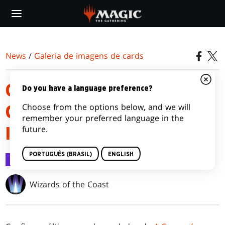
Skip
to
main
content
News
/
Galeria de imagens de cards
GALERIA DE IMAGENS DE
Do you have a language preference?
Choose from the options below, and we will
CARDS DE A GUERRA DOS
remember your preferred language in the
future.
IRMÃOS
PORTUGUÊS (BRASIL)
ENGLISH
Galeria de imagens de cards
2 nov 2022
Wizards of the Coast