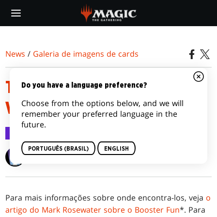
Skip
to
main
content
News
/
Galeria de imagens de cards
THRONE OF ELDRAINE
Do you have a language preference?
Choose from the options below, and we will
VARIANTS
remember your preferred language in the
future.
Galeria de imagens de cards
20 set 2019
PORTUGUÊS (BRASIL)
ENGLISH
Wizards of the Coast
Para mais informações sobre onde encontra-los, veja
o
artigo do Mark Rosewater sobre o Booster Fun
*. Para