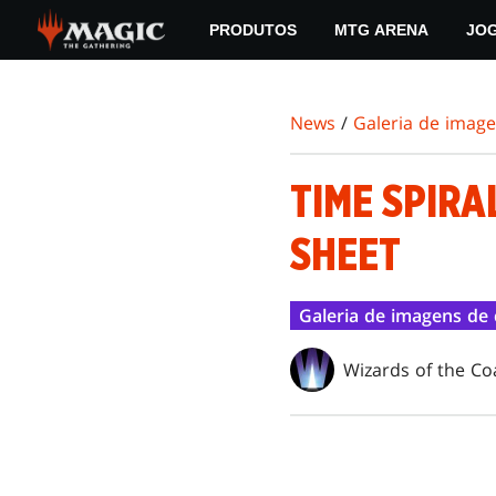
Skip
PRODUTOS
MTG ARENA
JO
to
main
content
News
/
Galeria de imag
TIME SPIR
SHEET
Galeria de imagens de 
Wizards of the Co