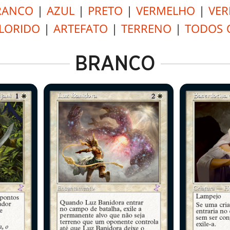
RANCO
|
AZUL
|
PRETO
|
VERMELHO
|
VER
LORIDO
|
ARTEFATO
|
TERRENO
|
TODOS 
BRANCO