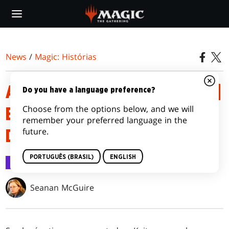
Skip
to
main
content
News
/
Magic: Histórias
ASSALTO EM NOVA PHYREXIA |
Do you have a language preference?
Choose from the options below, and we will
EPISÓDIO 1: DESCIDA
remember your preferred language in the
future.
DESCONTROLADA
PORTUGUÊS (BRASIL)
ENGLISH
Magic: Histórias
13 jan 2023
Seanan McGuire