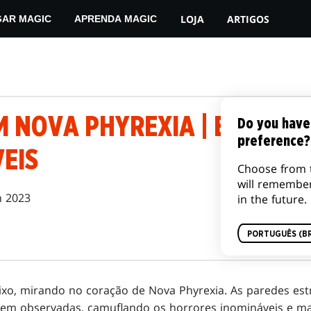
LOJA
ARTIGOS
GAR MAGIC
APRENDA MAGIC
 NOVA PHYREXIA | EPISÓDIO
Do you have
preference?
EIS
Choose from 
will remembe
n 2023
in the future.
PORTUGUÊS (BR
ixo, mirando no coração de Nova Phyrexia. As paredes es
rem observadas, camuflando os horrores inomináveis e ma