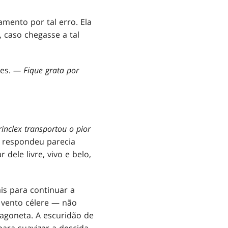
amento por tal erro. Ela
, caso chegasse a tal
es.
— Fique grata por
nclex transportou o pior
 respondeu parecia
ele livre, vivo e belo,
is para continuar a
o vento célere — não
vagoneta. A escuridão de
ara suavizar a descida