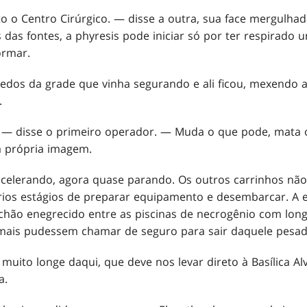
o o Centro Cirúrgico. — disse a outra, sua face mergulh
s das fontes, a phyresis pode iniciar só por ter respirado
ormar.
edos da grade que vinha segurando e ali ficou, mexendo a
.
. — disse o primeiro operador. — Muda o que pode, mata 
a própria imagem.
acelerando, agora quase parando. Os outros carrinhos não
rios estágios de preparar equipamento e desembarcar. A 
chão enegrecido entre as piscinas de necrogênio com lon
ais pudessem chamar de seguro para sair daquele pesad
uito longe daqui, que deve nos levar direto à Basílica Alv
a.