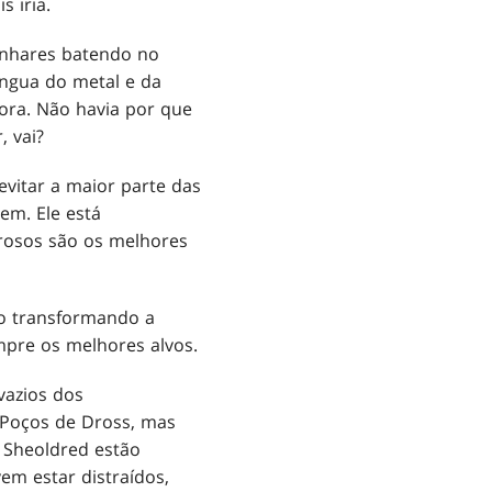
s iria.
canhares batendo no
língua do metal e da
ora. Não havia por que
, vai?
vitar a maior parte das
rem. Ele está
rosos são os melhores
io transformando a
mpre os melhores alvos.
vazios dos
 Poços de Dross, mas
 Sheoldred estão
em estar distraídos,