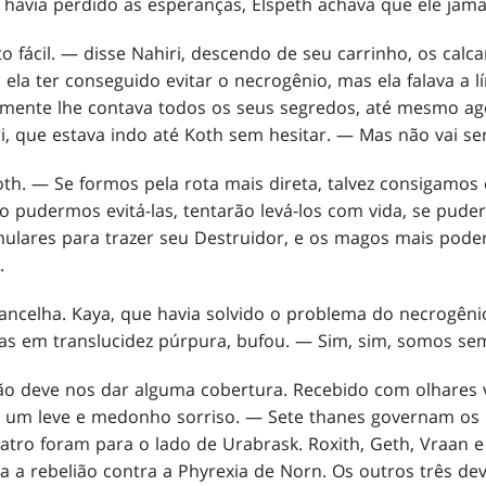
 havia perdido as esperanças, Elspeth achava que ele jamai
o fácil. — disse Nahiri, descendo de seu carrinho, os cal
 ela ter conseguido evitar o necrogênio, mas ela falava a 
elmente lhe contava todos os seus segredos, até mesmo ag
, que estava indo até Koth sem hesitar. — Mas não vai ser
. — Se formos pela rota mais direta, talvez consigamos e
ão pudermos evitá-las, tentarão levá-los com vida, se pude
ulares para trazer seu Destruidor, e os magos mais pode
.
ancelha. Kaya, que havia solvido o problema do necrogên
as em translucidez púrpura, bufou. — Sim, sim, somos se
o deve nos dar alguma cobertura. Recebido com olhares 
u um leve e medonho sorriso. — Sete thanes governam os
tro foram para o lado de Urabrask. Roxith, Geth, Vraan e
 a rebelião contra a Phyrexia de Norn. Os outros três dev