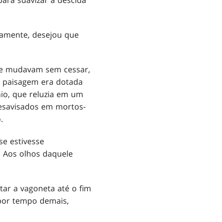
atamente, desejou que
m e mudavam sem cessar,
A paisagem era dotada
nio, que reluzia em um
desavisados em mortos-
.
se estivesse
. Aos olhos daquele
ar a vagoneta até o fim
 por tempo demais,