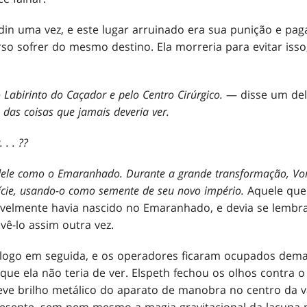
odin uma vez, e este lugar arruinado era sua punição e pag
so sofrer do mesmo destino. Ela morreria para evitar isso
abirinto do Caçador e pelo Centro Cirúrgico.
— disse um del
das coisas que jamais deveria ver.
. . . ?
?
dele como o Emaranhado. Durante a grande transformação, Vori
ície, usando-o como semente de seu novo império.
Aquele que
velmente havia nascido no Emaranhado, e devia se lembrar d
vê-lo assim outra vez.
 logo em seguida, e os operadores ficaram ocupados dema
que ela não teria de ver. Elspeth fechou os olhos contra 
leve brilho metálico do aparato de manobra no centro da 
esente, sem nem mesmo a magia gravitacional da lacuna p