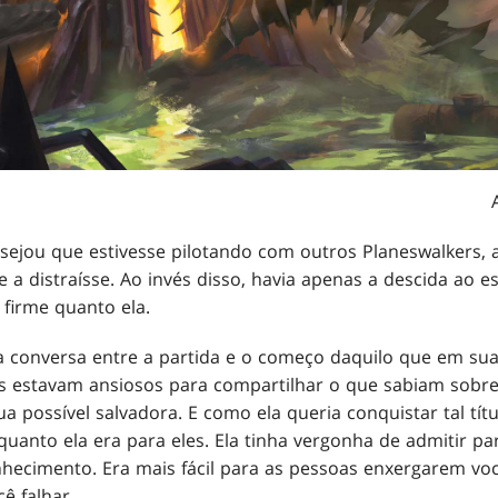
desejou que estivesse pilotando com outros Planeswalkers, 
a distraísse. Ao invés disso, havia apenas a descida ao es
 firme quanto ela.
 conversa entre a partida e o começo daquilo que em s
es estavam ansiosos para compartilhar o que sabiam sobr
a possível salvadora. E como ela queria conquistar tal títu
quanto ela era para eles. Ela tinha vergonha de admitir p
nhecimento. Era mais fácil para as pessoas enxergarem vo
ê falhar.