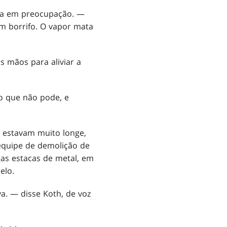
ada em preocupação. —
 um borrifo. O vapor mata
s mãos para aliviar a
o que não pode, e
 estavam muito longe,
equipe de demolição de
gas estacas de metal, em
elo.
a. — disse Koth, de voz