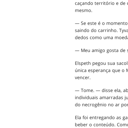
caçando território e de
mesmo.
— Se este é o momento 
saindo do carrinho. Tyv
dedos como uma moeda 
— Meu amigo gosta de s
Elspeth pegou sua sacol
única esperança que o M
vencer.
— Tome. — disse ela, a
individuais amarradas j
do necrogênio no ar po
Ela foi entregando as g
beber o conteúdo. Como 