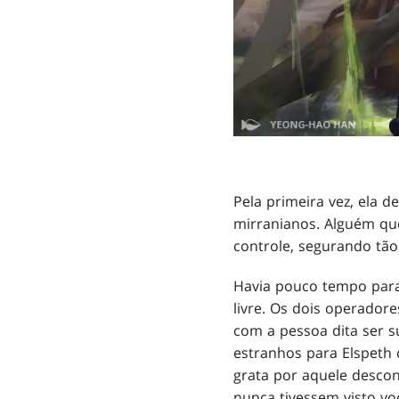
Pela primeira vez, ela 
mirranianos. Alguém que 
controle, segurando tão
Havia pouco tempo para
livre. Os dois operador
com a pessoa dita ser su
estranhos para Elspeth 
grata por aquele desco
nunca tivessem visto voc