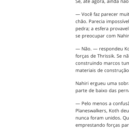
Se, até agora, ainda não
— Você faz parecer muit
chão. Parecia impossível
pedra; a esfera provav
se preocupar com Nahiri
— Não. — respondeu Koth
forças de Thrissik. Se n
construindo marcos tum
materiais de construção
Nahiri ergueu uma sobr
parte de baixo das pern
— Pelo menos a confusã
Planeswalkers, Koth de
nunca foram unidos. Qua
emprestando forças para