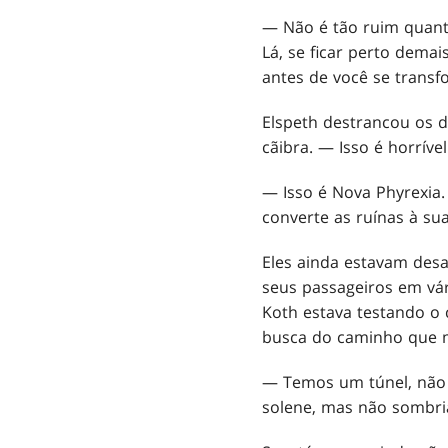
— Não é tão ruim quant
Lá, se ficar perto demai
antes de você se transf
Elspeth destrancou os d
cãibra. — Isso é horrível
— Isso é Nova Phyrexia
converte as ruínas à su
Eles ainda estavam des
seus passageiros em vá
Koth estava testando o 
busca do caminho que m
— Temos um túnel, não m
solene, mas não sombri