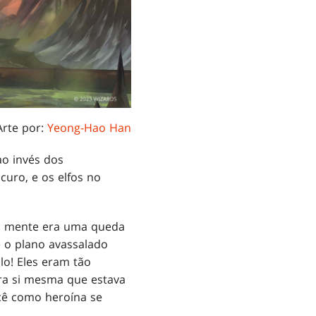
Arte por:
Yeong-Hao Han
ao invés dos
curo, e os elfos no
ua mente era uma queda
e o plano avassalado
lo! Eles eram tão
ara si mesma que estava
cê como heroína se