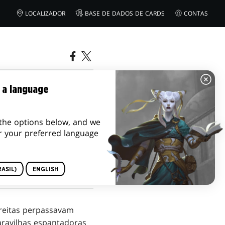
LOCALIZADOR
BASE DE DADOS DE CARDS
CONTAS
 3: PERDAS
 a language
the options below, and we
r your preferred language
ASIL)
ENGLISH
treitas perpassavam
ravilhas espantadoras