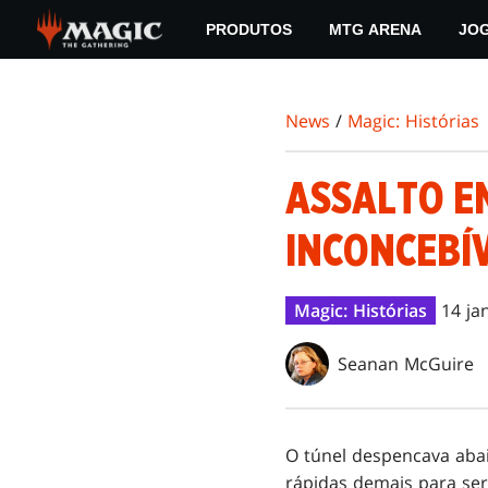
Skip
PRODUTOS
MTG ARENA
JO
to
main
content
News
/
Magic: Histórias
ASSALTO EM
INCONCEBÍV
Magic: Histórias
14 ja
Seanan McGuire
O túnel despencava aba
rápidas demais para se