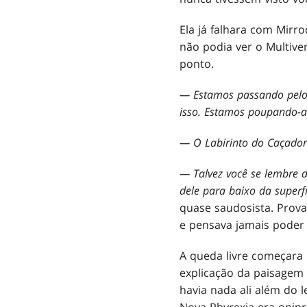
Ela já falhara com Mirr
não podia ver o Multiver
ponto.
— Estamos passando pelo L
isso. Estamos poupando-a 
— O Labirinto do Caçador
— Talvez você se lembre 
dele para baixo da superf
quase saudosista. Prova
e pensava jamais poder 
A queda livre começara
explicação da paisagem 
havia nada ali além do 
Nova Phyrexia era onipr