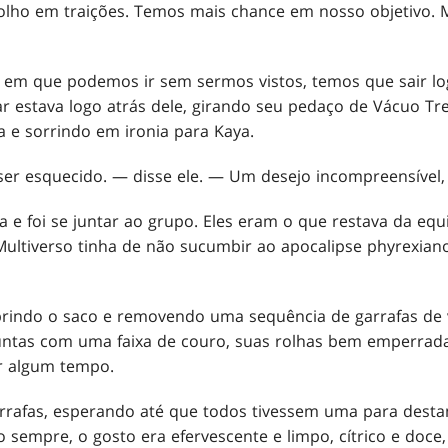
 olho em traições. Temos mais chance em nosso objetivo. 
em que podemos ir sem sermos vistos, temos que sair log
ar estava logo atrás dele, girando seu pedaço de Vácuo Tr
e sorrindo em ironia para Kaya.
er esquecido. — disse ele. — Um desejo incompreensível,
a e foi se juntar ao grupo. Eles eram o que restava da eq
ultiverso tinha de não sucumbir ao apocalipse phyrexiano
brindo o saco e removendo uma sequência de garrafas de 
untas com uma faixa de couro, suas rolhas bem emperradas
r algum tempo.
arrafas, esperando até que todos tivessem uma para desta
sempre, o gosto era efervescente e limpo, cítrico e doce,