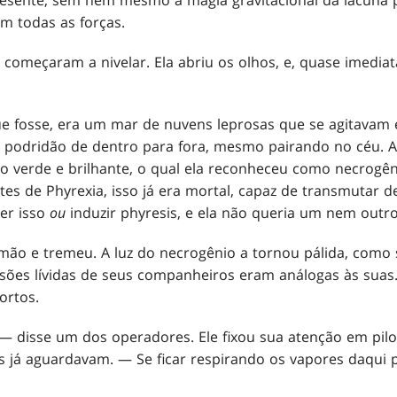
m todas as forças.
 começaram a nivelar. Ela abriu os olhos, e, quase imedi
ue fosse, era um mar de nuvens leprosas que se agitava
podridão de dentro para fora, mesmo pairando no céu. 
do verde e brilhante, o qual ela reconheceu como necrogê
s de Phyrexia, isso já era mortal, capaz de transmutar 
zer isso
ou
induzir phyresis, e ela não queria um nem outro
mão e tremeu. A luz do necrogênio a tornou pálida, como 
sões lívidas de seus companheiros eram análogas às suas
ortos.
 disse um dos operadores. Ele fixou sua atenção em pilot
s já aguardavam. — Se ficar respirando os vapores daqui