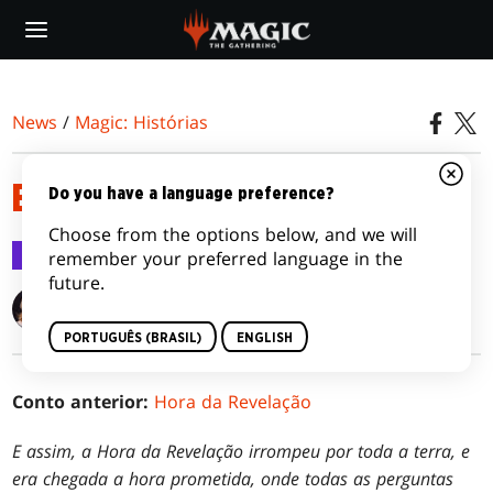
Skip
to
main
content
News
/
Magic: Histórias
BANQUETE
Do you have a language preference?
Choose from the options below, and we will
Magic: Histórias
14 jun 2017
remember your preferred language in the
future.
Alison Lührs
PORTUGUÊS (BRASIL)
ENGLISH
Conto anterior:
Hora da Revelação
E assim, a Hora da Revelação irrompeu por toda a terra, e
era chegada a hora prometida, onde todas as perguntas