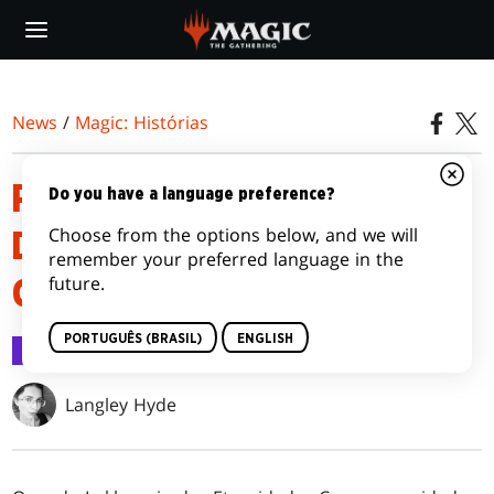
Skip
to
main
content
News
/
Magic: Histórias
PHYREXIA: TUDO SERÁ UM |
Do you have a language preference?
Choose from the options below, and we will
DURO COMO A RAIVA, CLARO
remember your preferred language in the
future.
COMO A ALEGRIA
PORTUGUÊS (BRASIL)
ENGLISH
Magic: Histórias
14 jan 2023
Langley Hyde