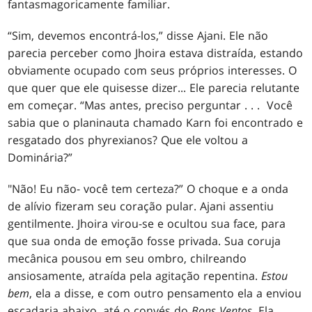
fantasmagoricamente familiar.
“Sim, devemos encontrá-los,” disse Ajani. Ele não
parecia perceber como Jhoira estava distraída, estando
obviamente ocupado com seus próprios interesses. O
que quer que ele quisesse dizer... Ele parecia relutante
em começar. “Mas antes, preciso perguntar . . . Você
sabia que o planinauta chamado Karn foi encontrado e
resgatado dos phyrexianos? Que ele voltou a
Dominária?”
"Não! Eu não- você tem certeza?” O choque e a onda
de alívio fizeram seu coração pular. Ajani assentiu
gentilmente. Jhoira virou-se e ocultou sua face, para
que sua onda de emoção fosse privada. Sua coruja
mecânica pousou em seu ombro, chilreando
ansiosamente, atraída pela agitação repentina.
Estou
bem
, ela a disse, e com outro pensamento ela a enviou
escadaria abaixo, até o convés do
Bons Ventos
. Ela