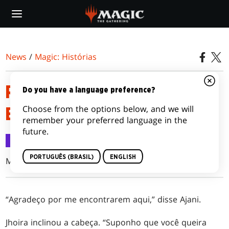
Skip
to
main
content
News
/
Magic: Histórias
RETORNO A DOMINÁRIA:
Do you have a language preference?
Choose from the options below, and we will
EPISÓDIO 5
remember your preferred language in the
future.
Magic: Histórias
11 abr 2018
PORTUGUÊS (BRASIL)
ENGLISH
Martha Wells
“Agradeço por me encontrarem aqui,” disse Ajani.
Jhoira inclinou a cabeça. “Suponho que você queira