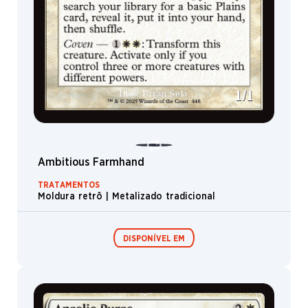
Assassino
Ent
Demônio
Urso
Druida
Cobra
Elemental
Tamiyo
Ambitious Farmhand
Sapo
TRATAMENTOS
Xamã
Moldura retrô | Metalizado tradicional
Arcana
Aranha
DISPONÍVEL EM
Hipogrifo
Floresta
Ilha
Boosters de
Boosters de