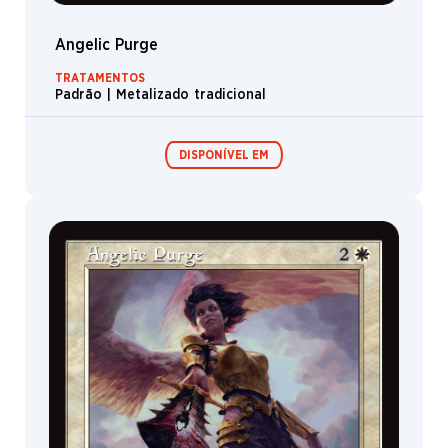
Chandra
Cavalo
Angelic Purge
Bruxo
TRATAMENTOS
Padrão | Metalizado tradicional
Javali
Plebeu
DISPONÍVEL EM
Polvo
Veículo
Nobre
Jace
Boosters de
Boosters de
Jogo
Colecionador
Dragon
Ave
Esqueleto
Arqueiro
Serpente
Ovo