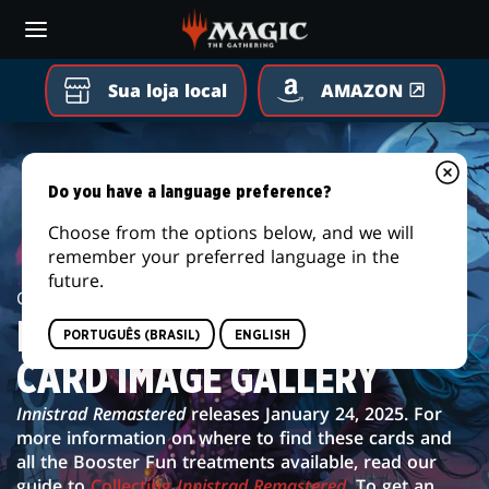
Skip
to
main
content
Sua loja local
AMAZON
INNISTRAD
REMASTERED
Do you have a language preference?
CARD
Choose from the options below, and we will
remember your preferred language in the
IMAGE
future.
Card Image Gallery /
Innistrad Remastered
GALLERY
INNISTRAD REMASTERED
PORTUGUÊS (BRASIL)
ENGLISH
CARD IMAGE GALLERY
Innistrad Remastered
releases January 24, 2025. For
more information on where to find these cards and
all the Booster Fun treatments available, read our
guide to
Collecting
Innistrad Remastered
. To get an