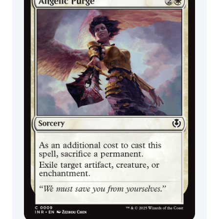
Jogo
Colecionador
Montanha
Planície
Pântano
Besta
Arlinn
Sangue
Clérigo
Aura
Diabo
Planta
Kraken
Guerreiro
Sanguessuga
Vorme