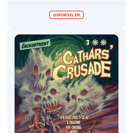
DISPONÍVEL EM
Boosters de
Boosters de
Jogo
Colecionador