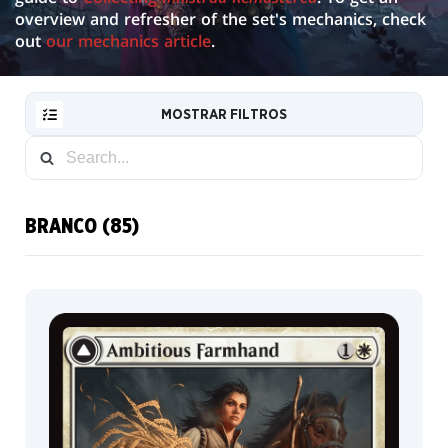
overview and refresher of the set's mechanics, check
out
our mechanics article
.
MOSTRAR FILTROS
BRANCO (85)
RESET
FILTER
NOVAS
CARTAS
INFO
COLECIONADOR
Showcase
Serialized