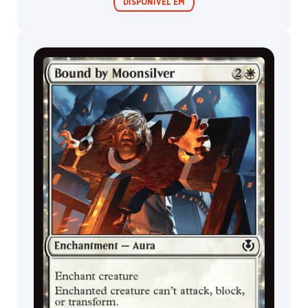
DISPONÍVEL EM
Boosters de
Boosters de
Jogo
Colecionador