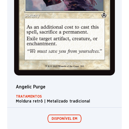
Garruk
Metamorfo
Golem
Juggernaut
Constructo
Fungo
Espantalho
Wrenn
Conselheiro
Peixe
Angelic Purge
Lodo
TRATAMENTOS
Moldura retrô | Metalizado tradicional
Reflexo
DISPONÍVEL EM