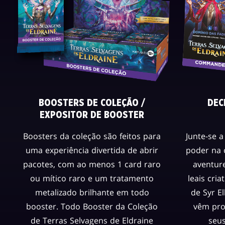
BOOSTERS DE COLEÇÃO /
DEC
EXPOSITOR DE BOOSTER
Boosters da coleção são feitos para
Junte-se 
uma experiência divertida de abrir
poder na 
pacotes, com ao menos 1 card raro
aventur
ou mítico raro e um tratamento
leais cria
metalizado brilhante em todo
de Syr E
booster. Todo Booster da Coleção
vêm pro
de Terras Selvagens de Eldraine
seu