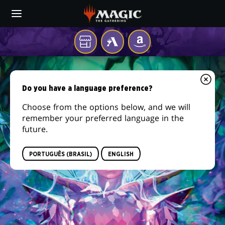
Skip
to
main
content
Sua
MTG
AMAZON
loja
ARENA
TERRAS
local
SELVAGENS
Do you have a language preference?
DE
Choose from the options below, and we will
remember your preferred language in the
ELDRAINE
future.
PORTUGUÊS (BRASIL)
ENGLISH