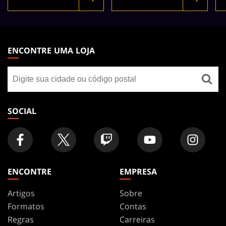
MAGIC:
THE
ENCONTRE UMA LOJA
GATHERING
Encontre
FOOTER
uma
loja
SOCIAL
ENCONTRE
EMPRESA
Artigos
Sobre
Formatos
Contas
Regras
Carreiras