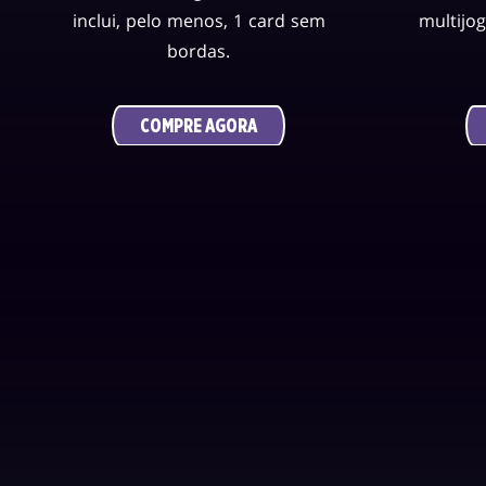
inclui, pelo menos, 1 card sem
multijo
bordas.
COMPRE AGORA