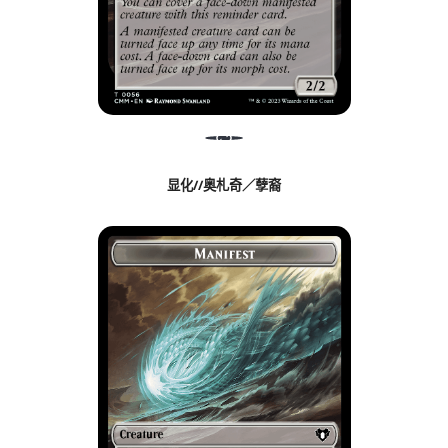
显化//奥札奇／孽裔