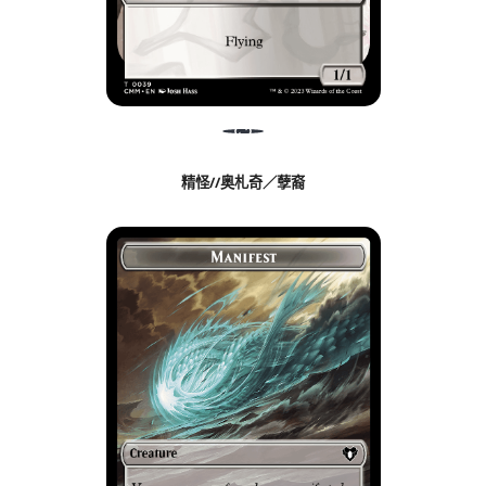
精怪//奥札奇／孽裔