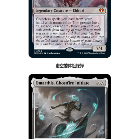
虚空饕体祖禄铎