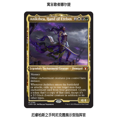
寓言歌者娜尔提
厄睿柏斯之手阿尼克霞展示型指挥官