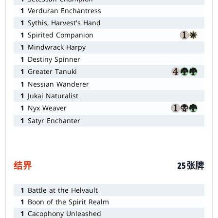
1
Verduran Enchantress
1
Sythis, Harvest's Hand
1
Spirited Companion
1
Mindwrack Harpy
1
Destiny Spinner
1
Greater Tanuki
1
Nessian Wanderer
1
Jukai Naturalist
1
Nyx Weaver
1
Satyr Enchanter
结界
25张牌
1
Battle at the Helvault
1
Boon of the Spirit Realm
1
Cacophony Unleashed