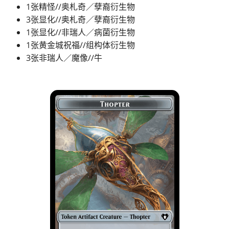
1张精怪//奥札奇／孽裔衍生物
3张显化//奥札奇／孽裔衍生物
1张显化//非瑞人／病菌衍生物
1张黄金城祝福//组构体衍生物
3张非瑞人／魔像//牛