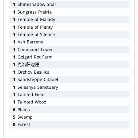
1
Shineshadow Snarl
1
Sungrass Prairie
1
Temple of Malady
1
Temple of Plenty
1
Temple of Silence
1
Ash Barrens
1
Command Tower
1
Golgari Rot Farm
1
克洛萨边陲
1
Orzhov Basilica
1
Sandsteppe Citadel
1
Selesnya Sanctuary
1
Tainted Field
1
Tainted Wood
6
Plains
5
Swamp
8
Forest