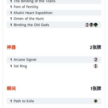
1
The Binding of the Titans
1
Font of Fertility
1
Khalni Heart Expedition
1
Omen of the Hunt
1
Binding the Old Gods
神器
2张牌
1
Arcane Signet
1
Sol Ring
瞬间
1张牌
1
Path to Exile