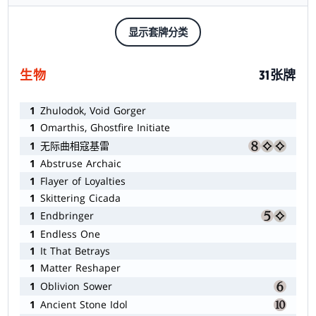
显示套牌分类
生物
31张牌
1
Zhulodok, Void Gorger
1
Omarthis, Ghostfire Initiate
1
无际曲相寇基雷
1
Abstruse Archaic
1
Flayer of Loyalties
1
Skittering Cicada
1
Endbringer
1
Endless One
1
It That Betrays
1
Matter Reshaper
1
Oblivion Sower
1
Ancient Stone Idol