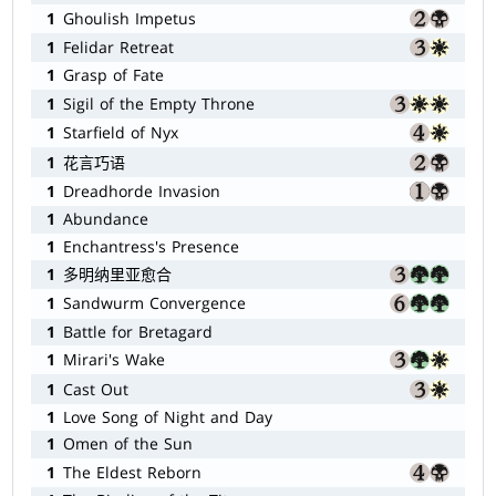
1
Ghoulish Impetus
1
Felidar Retreat
1
Grasp of Fate
1
Sigil of the Empty Throne
1
Starfield of Nyx
1
花言巧语
1
Dreadhorde Invasion
1
Abundance
1
Enchantress's Presence
1
多明纳里亚愈合
1
Sandwurm Convergence
1
Battle for Bretagard
1
Mirari's Wake
1
Cast Out
1
Love Song of Night and Day
1
Omen of the Sun
1
The Eldest Reborn