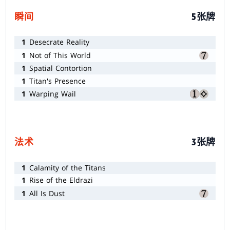
瞬间
5张牌
1
Desecrate Reality
1
Not of This World
1
Spatial Contortion
1
Titan's Presence
1
Warping Wail
法术
3张牌
1
Calamity of the Titans
1
Rise of the Eldrazi
1
All Is Dust