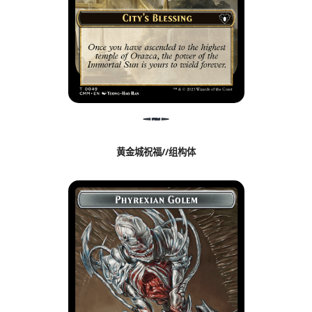
黄金城祝福//组构体