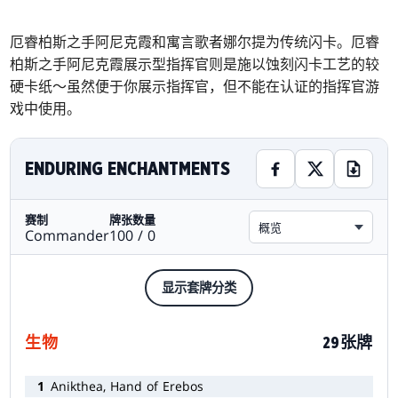
厄睿柏斯之手阿尼克霞和寓言歌者娜尔提为传统闪卡。厄睿
柏斯之手阿尼克霞展示型指挥官则是施以蚀刻闪卡工艺的较
硬卡纸～虽然便于你展示指挥官，但不能在认证的指挥官游
戏中使用。
ENDURING ENCHANTMENTS
赛制
牌张数量
概览
Commander
100 / 0
显示套牌分类
生物
29张牌
1
Anikthea, Hand of Erebos