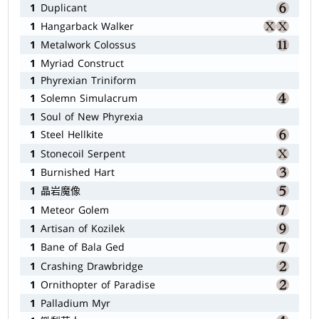
1
Duplicant
1
Hangarback Walker
1
Metalwork Colossus
1
Myriad Construct
1
Phyrexian Triniform
1
Solemn Simulacrum
1
Soul of New Phyrexia
1
Steel Hellkite
1
Stonecoil Serpent
1
Burnished Hart
1
晶岩魔像
1
Meteor Golem
1
Artisan of Kozilek
1
Bane of Bala Ged
1
Crashing Drawbridge
1
Ornithopter of Paradise
1
Palladium Myr