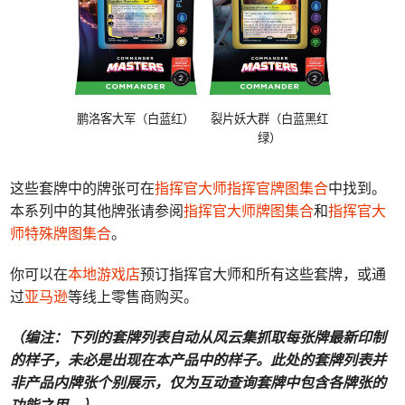
鹏洛客大军（白蓝红）
裂片妖大群（白蓝黑红
绿）
这些套牌中的牌张可在
指挥官大师指挥官牌图集合
中找到。
本系列中的其他牌张请参阅
指挥官大师牌图集合
和
指挥官大
师特殊牌图集合
。
你可以在
本地游戏店
预订指挥官大师和所有这些套牌，或通
过
亚马逊
等线上零售商购买。
（编注：下列的套牌列表自动从风云集抓取每张牌最新印制
的样子，未必是出现在本产品中的样子。此处的套牌列表并
非产品内牌张个别展示，仅为互动查询套牌中包含各牌张的
功能之用。）