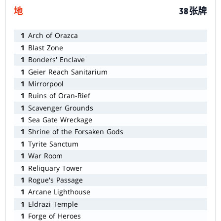
地
38张牌
1
Arch of Orazca
1
Blast Zone
1
Bonders' Enclave
1
Geier Reach Sanitarium
1
Mirrorpool
1
Ruins of Oran-Rief
1
Scavenger Grounds
1
Sea Gate Wreckage
1
Shrine of the Forsaken Gods
1
Tyrite Sanctum
1
War Room
1
Reliquary Tower
1
Rogue's Passage
1
Arcane Lighthouse
1
Eldrazi Temple
1
Forge of Heroes