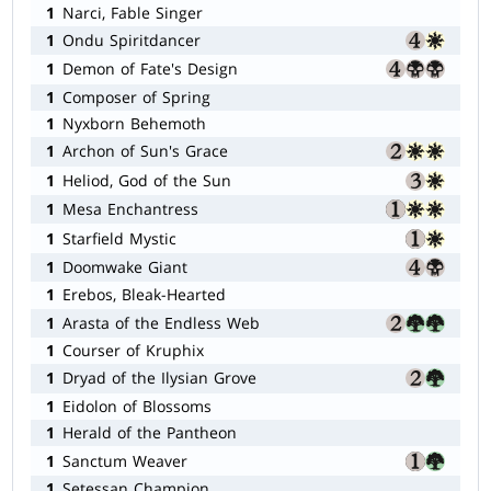
1
Narci, Fable Singer
1
Ondu Spiritdancer
1
Demon of Fate's Design
1
Composer of Spring
1
Nyxborn Behemoth
1
Archon of Sun's Grace
1
Heliod, God of the Sun
1
Mesa Enchantress
1
Starfield Mystic
1
Doomwake Giant
1
Erebos, Bleak-Hearted
1
Arasta of the Endless Web
1
Courser of Kruphix
1
Dryad of the Ilysian Grove
1
Eidolon of Blossoms
1
Herald of the Pantheon
1
Sanctum Weaver
1
Setessan Champion