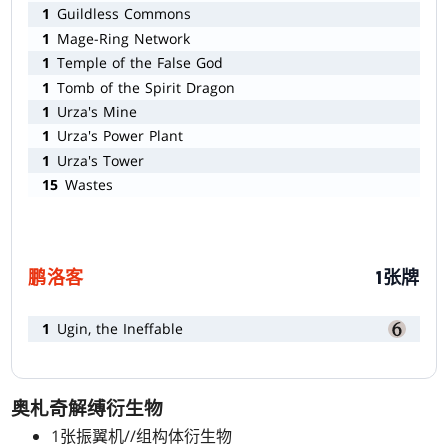
1
Guildless Commons
1
Mage-Ring Network
1
Temple of the False God
1
Tomb of the Spirit Dragon
1
Urza's Mine
1
Urza's Power Plant
1
Urza's Tower
15
Wastes
鹏洛客
1张牌
1
Ugin, the Ineffable
奥札奇解缚衍生物
1张振翼机//组构体衍生物