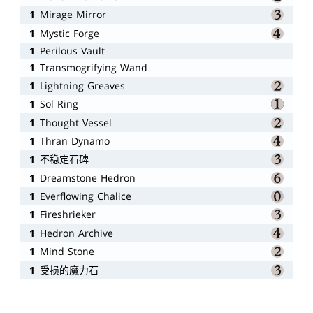
1
Mirage Mirror
1
Mystic Forge
1
Perilous Vault
1
Transmogrifying Wand
1
Lightning Greaves
1
Sol Ring
1
Thought Vessel
1
Thran Dynamo
1
不稳定石碑
1
Dreamstone Hedron
1
Everflowing Chalice
1
Fireshrieker
1
Hedron Archive
1
Mind Stone
1
受损的魔力石