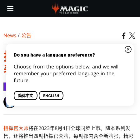
Skip
to
main
content
News
/
公告
指挥官大师指挥官套牌列
Do you have a language preference?
Choose from the options below, and we will
表
remember your preferred language in the
future.
公告
2023-07-18
简体中文
ENGLISH
Wizards of the Coast
指挥官大师
将在2023年8月4日全球同步上市。随本系列发
售，还将推出四副指挥官套牌，每副都内含全新牌张，精彩