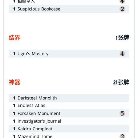
1
锄犁草人
1
Suspicious Bookcase
结界
1张牌
1
Ugin's Mastery
神器
21张牌
1
Darksteel Monolith
1
Endless Atlas
1
Forsaken Monument
1
Investigator's Journal
1
Kaldra Compleat
1
Mazemind Tome