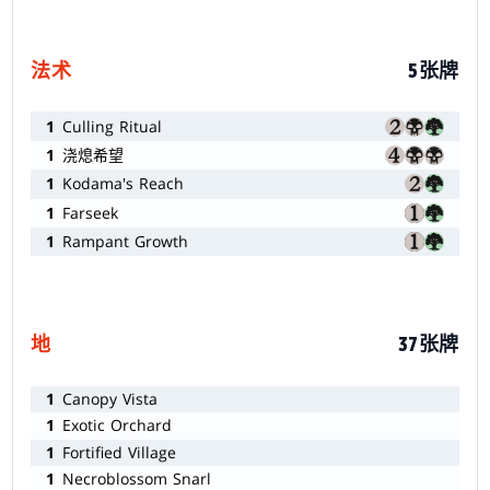
法术
5张牌
1
Culling Ritual
1
浇熄希望
1
Kodama's Reach
1
Farseek
1
Rampant Growth
地
37张牌
1
Canopy Vista
1
Exotic Orchard
1
Fortified Village
1
Necroblossom Snarl