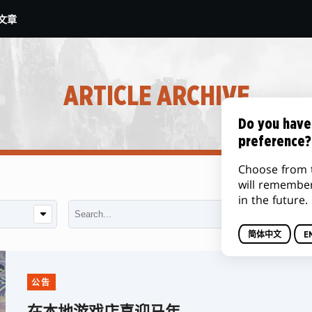
文章
ARTICLE ARCHIVE
Do you have
preference?
Choose from 
will remembe
in the future.
简体中文
E
公告