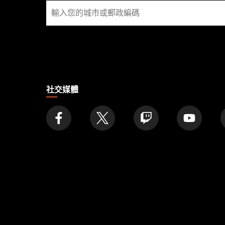
尋
找
店
家
社交媒體