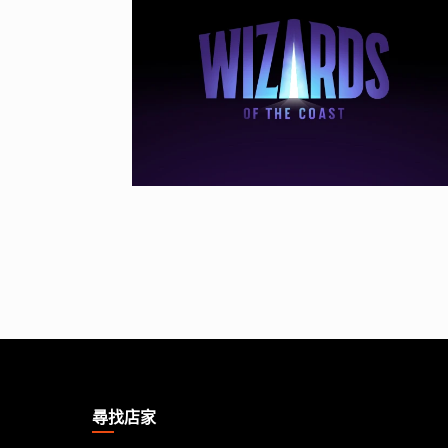
MAGIC:
THE
GATHERING
尋找店家
FOOTER