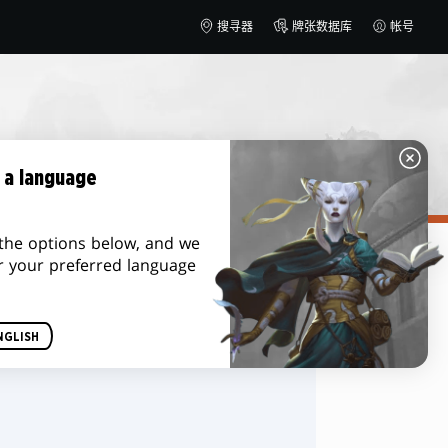
搜寻器
牌张数据库
帐号
 a language
the options below, and we
r your preferred language
排序方式
NGLISH