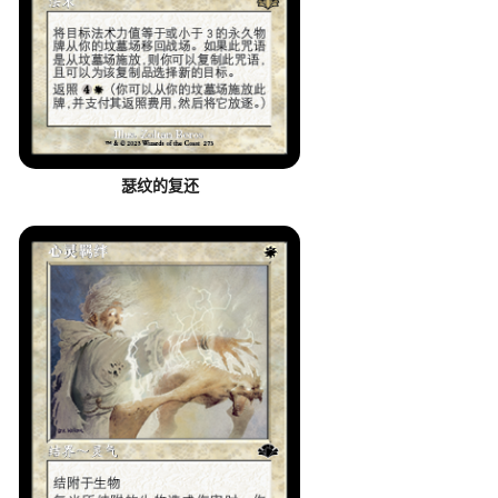
瑟纹的复还