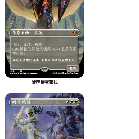
黎明使者莱拉