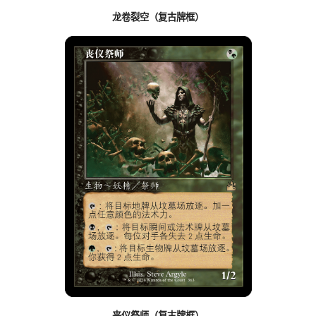
龙卷裂空（复古牌框）
丧仪祭师（复古牌框）