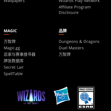
Wallpapers
Wizards Play Network
Affiliate Program
Disclosure
MAGIC
品牌
万智牌
Dungeons & Dragons
Magic.gg
Duel Masters
店家与赛事搜寻器
万智牌
牌张数据库
Secret Lair
SpellTable