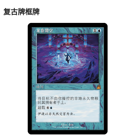
复古牌框牌