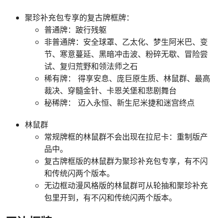
聚珍补充包专享的复古牌框牌：
普通牌：跛行残躯
非普通牌：安全球罩、乙太化、梦生阿米巴、变
节、寒意蔓延、黑暗冲击波、粉碎无歇、冒险尝
试、复归荒野和领法师之石
稀有牌： 得享安息、庞巨原生质、林鼠群、最高
裁决、穿髓金针、卡恩关堡和悲剧舞台
秘稀牌： 迈入永恒、新生尼米捷和迷宫终点
林鼠群
常规牌框的林鼠群不会出现在拉尼卡：重制版产
品中。
复古牌框版的林鼠群为聚珍补充包专享，有不闪
和传统闪两个版本。
无边框动漫风格版的林鼠群可从轮抽和聚珍补充
包里开到，有不闪和传统闪两个版本。