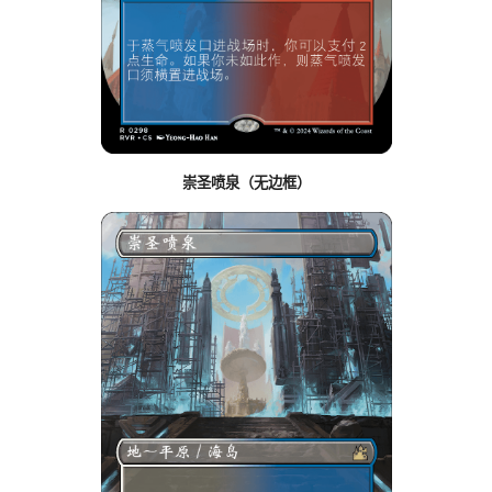
崇圣喷泉（无边框）