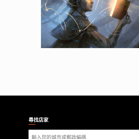
MAGIC:
THE
GATHERING
尋找店家
FOOTER
尋