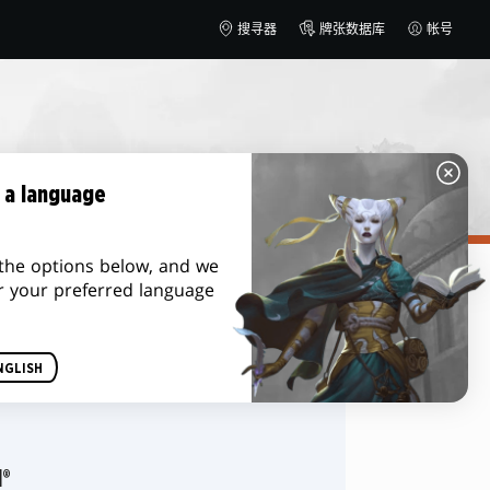
搜寻器
牌张数据库
帐号
 a language
the options below, and we
r your preferred language
排序方式
NGLISH
d®