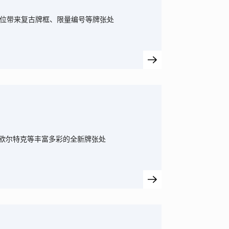
各位带来复古牌框、限量编号等牌张处
欧尔特克等丰富多彩的全新牌张处