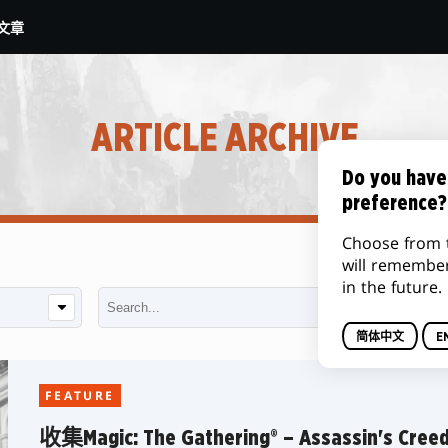
文章
ARTICLE ARCHIVE
Do you have
preference?
Choose from 
will remembe
in the future.
简体中文
E
FEATURE
收集Magic: The Gathering® – Assassin's Cree