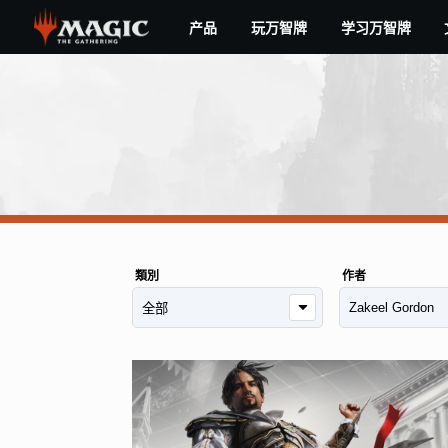
Skip
产品
玩万智牌
学习万智牌
to
main
content
類別
作者