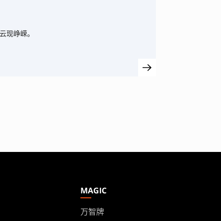
风云现峥嵘。
MAGIC
万智牌