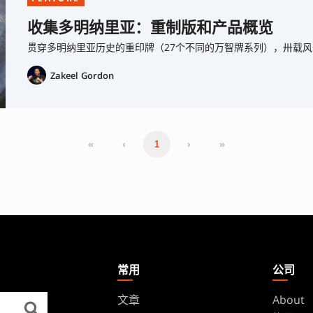
收集多明纳里亚：重制版和产品概览
贯穿多明纳里亚历史的重印牌（27个不同的万智牌系列），卅载
Zakeel Gordon
«
‹
›
»
1
常用
公司
文章
About