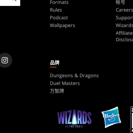
Formats
帐号
Rules
Career
Podcast
Suppor
Wallpapers
Wizards
Affilia
Disclos
品牌
Dungeons & Dragons
Duel Masters
万智牌