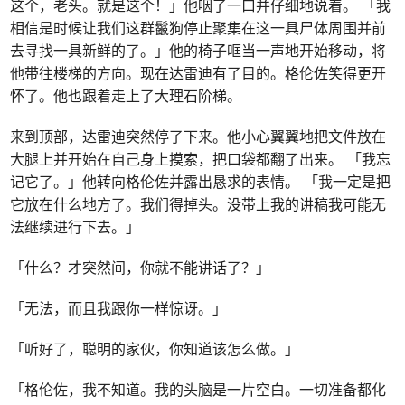
这个，老头。就是这个！」他咽了一口并仔细地说着。 「我
相信是时候让我们这群鬣狗停止聚集在这一具尸体周围并前
去寻找一具新鲜的了。」他的椅子哐当一声地开始移动，将
他带往楼梯的方向。现在达雷迪有了目的。格伦佐笑得更开
怀了。他也跟着走上了大理石阶梯。
来到顶部，达雷迪突然停了下来。他小心翼翼地把文件放在
大腿上并开始在自己身上摸索，把口袋都翻了出来。 「我忘
记它了。」他转向格伦佐并露出恳求的表情。 「我一定是把
它放在什么地方了。我们得掉头。没带上我的讲稿我可能无
法继续进行下去。」
「什么？才突然间，你就不能讲话了？」
「无法，而且我跟你一样惊讶。」
「听好了，聪明的家伙，你知道该怎么做。」
「格伦佐，我不知道。我的头脑是一片空白。一切准备都化