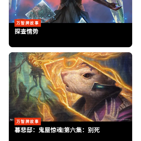
万智牌故事
探查情势
万智牌故事
暮悲邸：鬼屋惊魂|第六集：别死