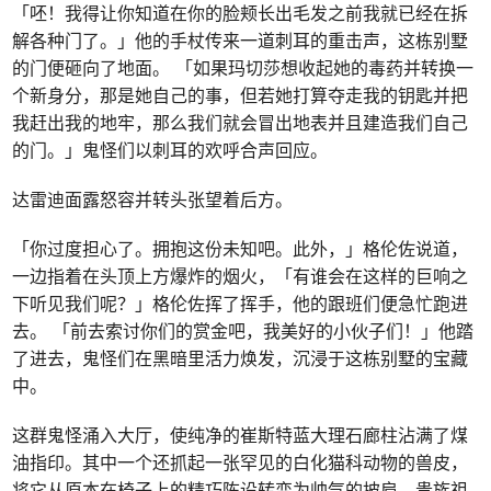
「呸！我得让你知道在你的脸颊长出毛发之前我就已经在拆
解各种门了。」他的手杖传来一道刺耳的重击声，这栋别墅
的门便砸向了地面。 「如果玛切莎想收起她的毒药并转换一
个新身分，那是她自己的事，但若她打算夺走我的钥匙并把
我赶出我的地牢，那么我们就会冒出地表并且建造我们自己
的门。」鬼怪们以刺耳的欢呼合声回应。
达雷迪面露怒容并转头张望着后方。
「你过度担心了。拥抱这份未知吧。此外，」格伦佐说道，
一边指着在头顶上方爆炸的烟火，「有谁会在这样的巨响之
下听见我们呢？」格伦佐挥了挥手，他的跟班们便急忙跑进
去。 「前去索讨你们的赏金吧，我美好的小伙子们！」他踏
了进去，鬼怪们在黑暗里活力焕发，沉浸于这栋别墅的宝藏
中。
这群鬼怪涌入大厅，使纯净的崔斯特蓝大理石廊柱沾满了煤
油指印。其中一个还抓起一张罕见的白化猫科动物的兽皮，
将它从原本在椅子上的精巧陈设转变为帅气的披肩。贵族祖