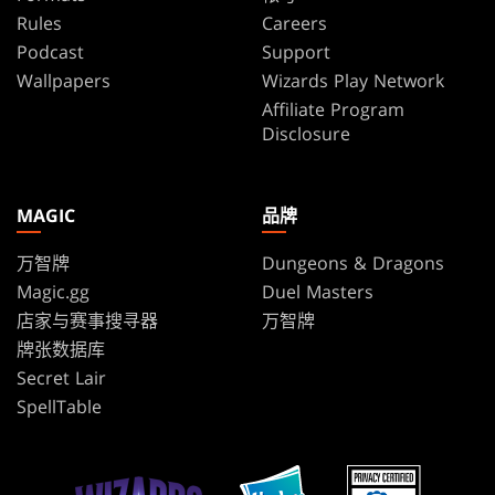
Rules
Careers
Podcast
Support
Wallpapers
Wizards Play Network
Affiliate Program
Disclosure
MAGIC
品牌
万智牌
Dungeons & Dragons
Magic.gg
Duel Masters
店家与赛事搜寻器
万智牌
牌张数据库
Secret Lair
SpellTable