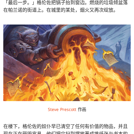
「最后一步。」格伦佐把锅子抬到窗边。燃烧的垃圾倾盆落
在帕兰诺的街道上。在城里的某处，烟火又再次绽放。
Steve Prescott
作画
在楼下，格伦佐的奴仆早已清空了任何有价值的物品，并且
现在正在砸毁家具。他们把它扫到摆放著成堆纸张与书本的