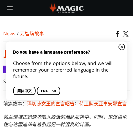
Skip
to
main
content
News
/
万智牌故事
血腥指令
Do you have a language preference?
Choose from the options below, and we will
万智牌故事
2016-08-17
remember your preferred language in the
future.
Shawn Main and Mel Li
简体中文
ENGLISH
前篇故事：
玛切莎女王的宣言昭告
；
侍卫队长亚卓安娜宣言
帕兰诺城正迅速地陷入政治的混乱局势中。同时，鬼怪格伦
佐与达雷迪却有着引起另一种混乱的计画。