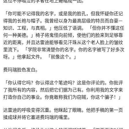
这位不停啜泣的学者在地上蜷缩成一团。
「你可能不记得我的名字，或是我的脸孔，但我怀疑你还记
得我的长袍与帽子。我曾经以身为最高层级的特员而自豪－
知识、工程，与真相。」他压低了语调。 「但你并不懂这任
何一种美德。」椅子将鬼怪向前倾，使他们的脸来到足够靠
近的距离，并且达雷迪能够看见汗珠从这个老人脸上的皱纹
里流下。 「学院非常清楚你的名字。你的名字被写了好多次
呀。」他拿起文件。 「就像这个。」
费玛瑞脸色发白。
「你认得它吗？你认得这个笔迹吗？这是你评论的。你批评
了我所有的内容，然后把它们据为己有。你利用我的文字来
打造你自己的事业。你竟敢称我们为窃贼，你这个骗子！」
达雷迪的呼吸变得沉重。他眯起了眼睛。他把手稿的第一页
揉成球并将它塞进费玛瑞的嘴里。