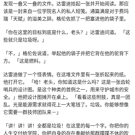
发现一叠又一叠的文件。达雷迪拾起一张并开始阅读。那应
该是一封来自一位学院名人的私人短笺。通篇满是对于费玛
瑞「天赋」的溢美之辞。格伦佐抓了一把塞进他的袋子里。
「你在这里的目标到底是什么，老头？」达雷迪问道。 「这
些就只是垃圾呀。」
「不，」格伦佐说道，举起他的袋子并把它背在他的驼背下
方。 「这是燃料。」
达雷迪做了一个怪表情。在这堆文件里有一张折起来的纸。
他打开它。 「哈！老头，你知道这是什么吗？这是一张齿轮
哨兵的设计图。是这个种类的首例之一，用来守护城市的安
全。」他把设计图摊开在桌上。 「看看这些附肢，真是一团
乱。光是能源需求就得花上一大笔钱了。垃圾。你能够想像
它需要一群技师团队来－」
「讲！讲！讲！全都是垃圾！在这里的每一个字。你把你的
人生交付给学院，你把自身的存在奉献给那群喋喋不休的吹