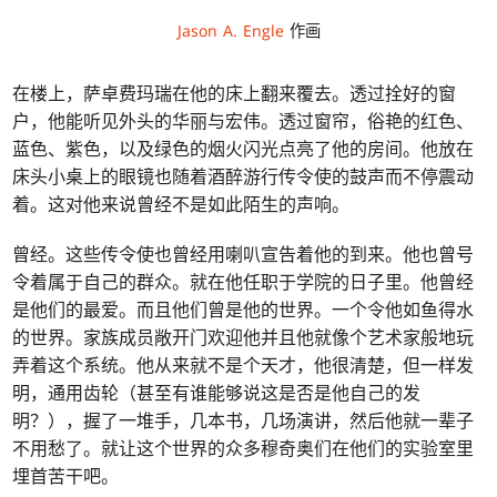
Jason A. Engle
作画
在楼上，萨卓费玛瑞在他的床上翻来覆去。透过拴好的窗
户，他能听见外头的华丽与宏伟。透过窗帘，俗艳的红色、
蓝色、紫色，以及绿色的烟火闪光点亮了他的房间。他放在
床头小桌上的眼镜也随着酒醉游行传令使的鼓声而不停震动
着。这对他来说曾经不是如此陌生的声响。
曾经。这些传令使也曾经用喇叭宣告着他的到来。他也曾号
令着属于自己的群众。就在他任职于学院的日子里。他曾经
是他们的最爱。而且他们曾是他的世界。一个令他如鱼得水
的世界。家族成员敞开门欢迎他并且他就像个艺术家般地玩
弄着这个系统。他从来就不是个天才，他很清楚，但一样发
明，通用齿轮（甚至有谁能够说这是否是他自己的发
明？），握了一堆手，几本书，几场演讲，然后他就一辈子
不用愁了。就让这个世界的众多穆奇奥们在他们的实验室里
埋首苦干吧。