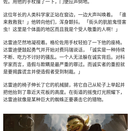
佐。用他的手杖撞了一下，门便应声倒地。
这位年长的人类科学家正站在窗边，一边大声叫唤着。 「谁
来救救我！」他转向他们，浑身颤抖。 「街头的肮脏鬼怪害
虫！这里是个体面的地区而且我是个受人敬重的人啊！」
达雷迪茫然地凝视着。格伦佐用手杖轻拍了一下他的座椅。
达雷迪便鼓起勇气并开始对费玛瑞说话，「诚实是一种持续
不断、吃力不讨好的骚乱。一个人无法躲在诚实背后。对科
学家而言，造假与欺瞒是最严重的罪过。而诚实者的重担就
是要揭露谎言并使造假者受到制裁。」
达雷迪的椅子伸长了它的机械腿，将它自己从轮子上举起并
把他抬到了靠近天花板的高度。在街道的摇曳灯光照耀下，
达雷迪就像是某种巨大的蜘蛛正要袭击它的猎物。