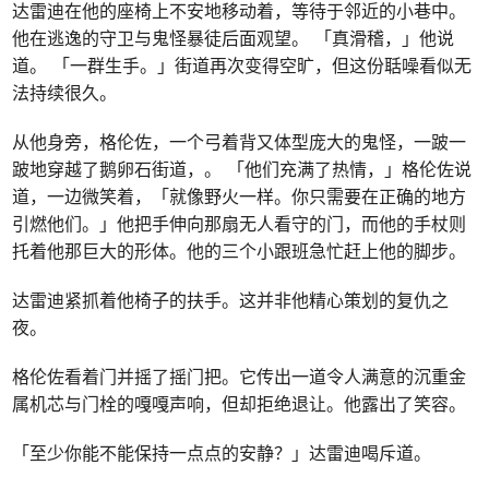
达雷迪在他的座椅上不安地移动着，等待于邻近的小巷中。
他在逃逸的守卫与鬼怪暴徒后面观望。 「真滑稽，」他说
道。 「一群生手。」街道再次变得空旷，但这份聒噪看似无
法持续很久。
从他身旁，格伦佐，一个弓着背又体型庞大的鬼怪，一跛一
跛地穿越了鹅卵石街道，。 「他们充满了热情，」格伦佐说
道，一边微笑着，「就像野火一样。你只需要在正确的地方
引燃他们。」他把手伸向那扇无人看守的门，而他的手杖则
托着他那巨大的形体。他的三个小跟班急忙赶上他的脚步。
达雷迪紧抓着他椅子的扶手。这并非他精心策划的复仇之
夜。
格伦佐看着门并摇了摇门把。它传出一道令人满意的沉重金
属机芯与门栓的嘎嘎声响，但却拒绝退让。他露出了笑容。
「至少你能不能保持一点点的安静？」达雷迪喝斥道。