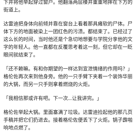
下并将他举起穿过窗户。他翻落两层楼并重重地摔在下方的
街道上。
达雷迪把身体向前倾并靠在窗台上看着那具瘫软的尸体。尸
体下方的地面被染上一团红色的污渍。都结束了。已经过了
这么长的时间，当时他还是个急切地想要与学院分享他的文
字的年轻人。他一直都在反覆思考着这一刻，但它却在一眨
眼间就结束了。
「还不赖嘛。有和你期望的一样达到宣泄情绪的作用吗？」
格伦佐再次来到他身旁。他的一只手臂下夹着一个装饰华丽
的大锅，而另一只手则拿着燃烧的火炬。
「我相信那或许有吧。下一次…让我讲完。」
格伦佐举起大锅。里面塞满了垃圾。达雷迪捡起他的那几页
手稿并把它们扔进去。接着格伦佐便丢下了火炬。锅子霹啪
响地点燃了。