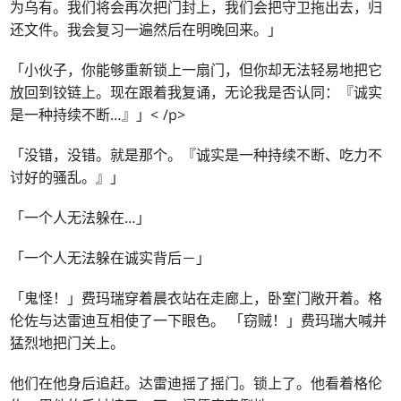
为乌有。我们将会再次把门封上，我们会把守卫拖出去，归
还文件。我会复习一遍然后在明晚回来。」
「小伙子，你能够重新锁上一扇门，但你却无法轻易地把它
放回到铰链上。现在跟着我复诵，无论我是否认同：『诚实
是一种持续不断…』」< /p>
「没错，没错。就是那个。『诚实是一种持续不断、吃力不
讨好的骚乱。』」
「一个人无法躲在…」
「一个人无法躲在诚实背后－」
「鬼怪！」费玛瑞穿着晨衣站在走廊上，卧室门敞开着。格
伦佐与达雷迪互相使了一下眼色。 「窃贼！」费玛瑞大喊并
猛烈地把门关上。
他们在他身后追赶。达雷迪摇了摇门。锁上了。他看着格伦