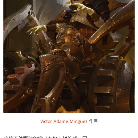
Victor Adame Minguez
作画