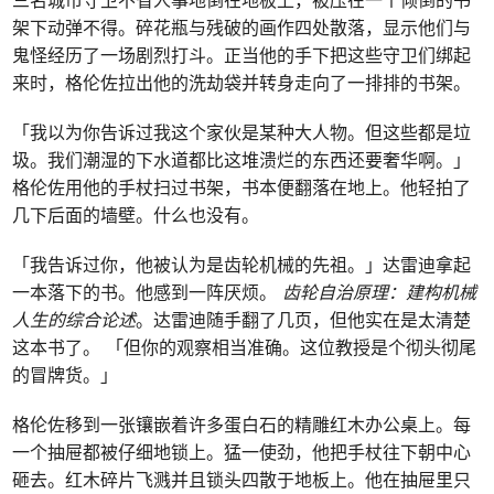
架下动弹不得。碎花瓶与残破的画作四处散落，显示他们与
鬼怪经历了一场剧烈打斗。正当他的手下把这些守卫们绑起
来时，格伦佐拉出他的洗劫袋并转身走向了一排排的书架。
「我以为你告诉过我这个家伙是某种大人物。但这些都是垃
圾。我们潮湿的下水道都比这堆溃烂的东西还要奢华啊。」
格伦佐用他的手杖扫过书架，书本便翻落在地上。他轻拍了
几下后面的墙壁。什么也没有。
「我告诉过你，他被认为是齿轮机械的先祖。」达雷迪拿起
一本落下的书。他感到一阵厌烦。
齿轮自治原理：建构机械
人生的综合论述
。达雷迪随手翻了几页，但他实在是太清楚
这本书了。 「但你的观察相当准确。这位教授是个彻头彻尾
的冒牌货。」
格伦佐移到一张镶嵌着许多蛋白石的精雕红木办公桌上。每
一个抽屉都被仔细地锁上。猛一使劲，他把手杖往下朝中心
砸去。红木碎片飞溅并且锁头四散于地板上。他在抽屉里只