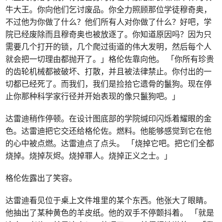
牛大王。你向他们乞讨废品。你全力照顾那位学徒穆奇奥，
不过他为你做了什么？他们所有人对你做了什么？好吧，学
院已经废除而且穆奇奥也被放逐了。你知道原因吗？因为只
需要几个打开的锁，几个爬过街道的伟大发明，然后每个人
就会把一切理由都抛开了。」格伦佐靠向他。 「你所有珍贵
的齿轮机械都被破坏、打散，并且被法律禁止。你付出的一
切都已经死了。而我们，我们是捡拾它遗骨的鬣狗。现在停
止你那种科学家行径并开始表现的像只鬣狗吧。」
达雷迪稍作停顿。在设计图底部的学院缄印闪烁着耀眼的金
色。达雷迪把它交还给格伦佐。燃料。他能够感觉到它在他
的心中被点燃。达雷迪点了点头。 「烧掉它吧。把它们全都
烧掉。烧掉灰烬。烧掉罪人。烧掉正义之士。」
格伦佐露出了笑容。
达雷迪看见位于桌上文件堆里的某个东西。他张大了眼睛。
他抽出了某种黄色的羊皮纸。他的双手不停颤抖着。 「就是