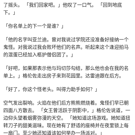
了摇头。 「我们回家吧。」他叹了一口气。 「回到地底
下。」
「你名单上的下一个是谁？」
「他的名字叫亚兰迪。曾对我说过学院还没准备好接纳一个
鬼怪。对我说过我会败坏他们的名声。听起来这个逢迎拍马
的混蛋已经加入柩护僧侣团了。」
「好吧，如果那表示他与玛切莎勾结，那么他也会在我的名
单上。」格伦佐走出房子来到花园里。达雷迪跟在后方。
「好了，你这个怪老头。叫得力助手如何？」
空气发出裂响。火焰在他们后方熊熊燃烧着。鬼怪们早已朝
四面八方散去。 「女王曾活跃于阴影中，」格伦佐说道，一
边仰头望着烟雾弥漫的天空。 「她知道这场游戏。她知道扭
转刀子的甜美滋味。现在她有了舒适的座椅并在夜里锁上每
一扇门。至少她还知道该如何举办一场派对。」