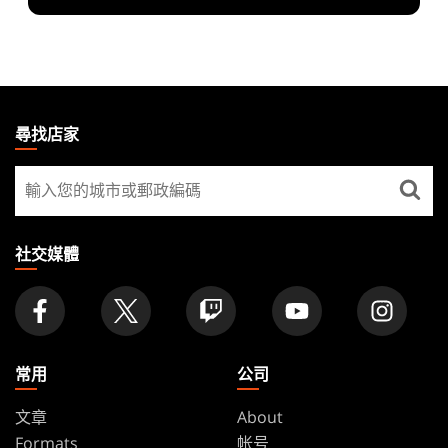
MAGIC:
THE
尋找店家
GATHERING
尋
FOOTER
找
店
家
社交媒體
常用
公司
文章
About
Formats
帐号