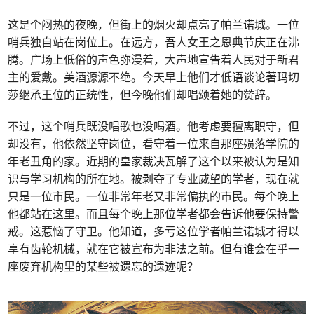
这是个闷热的夜晚，但街上的烟火却点亮了帕兰诺城。一位
哨兵独自站在岗位上。在远方，吾人女王之恩典节庆正在沸
腾。广场上低俗的声色弥漫着，大声地宣告着人民对于新君
主的爱戴。美酒源源不绝。今天早上他们才低语谈论著玛切
莎继承王位的正统性，但今晚他们却唱颂着她的赞辞。
不过，这个哨兵既没唱歌也没喝酒。他考虑要擅离职守，但
却没有，他依然坚守岗位，看守着一位来自那座殒落学院的
年老丑角的家。近期的皇家裁决瓦解了这个以来被认为是知
识与学习机构的所在地。被剥夺了专业威望的学者，现在就
只是一位市民。一位非常年老又非常偏执的市民。每个晚上
他都站在这里。而且每个晚上那位学者都会告诉他要保持警
戒。这惹恼了守卫。他知道，多亏这位学者帕兰诺城才得以
享有齿轮机械，就在它被宣布为非法之前。但有谁会在乎一
座废弃机构里的某些被遗忘的遗迹呢？