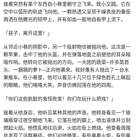
接着突然有某个东西自小巷里朝守卫飞来。既小又圆。它在
空中以弧形的轨迹飞向他。一颗熟透又呈现干燥表皮的番茄
溅洒在他磨光的铠甲上，并有如血一般地自板甲上流下。
「孩子，离开这里！」
从邻近小巷的阴影中，另一个投射物也被抛向他。这次是一
颗苹果，击中了他的头盔，并在弹落地面之前使他的耳朵嗡
嗡作响。他转向它被抛出的方向。一大团的蔬菜─许多莴苣
头、一捆捆的萝卜─正向他袭来。就好像有人抛出了一台水
果推车。在小巷里，他可以看见十几只位于绿色脸孔上眯起
的眼睛。他们咯咯大笑。声音仿佛回荡在他的四周。
「你们这些肮脏的鬼怪败类！你们在玩什么把戏？」
接着从他身后，他听见某种其他的声音。他转身看见一个玻
璃瓶穿过夜空朝他飞来。它落在他的脚上，喷出液体并立刻
燃起火焰。他慌乱地往后退，火焰在街上燃烧。他查看周围
并发现了这群暴徒。他们对他微笑。有些拿着火炬，有些拿