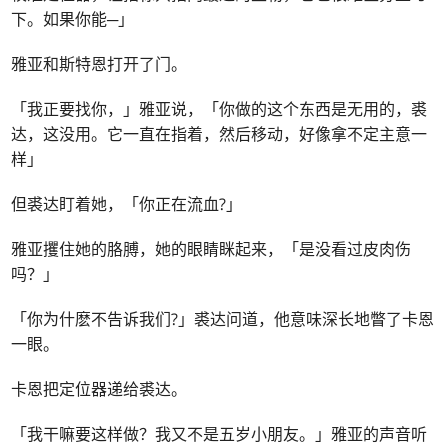
下。如果你能─」
雅亚和斯特恩打开了门。
「我正要找你，」雅亚说，「你做的这个东西是无用的，裘
达，这没用。它一直在指着，然后移动，好像拿不定主意一
样」
但裘达盯着她，「你正在流血?」
雅亚攫住她的胳膊，她的眼睛眯起来，「是没看过皮肉伤
吗？」
「你为什麽不告诉我们?」裘达问道，他意味深长地瞥了卡恩
一眼。
卡恩把定位器递给裘达。
「我干嘛要这样做？我又不是五岁小朋友。」雅亚的声音听