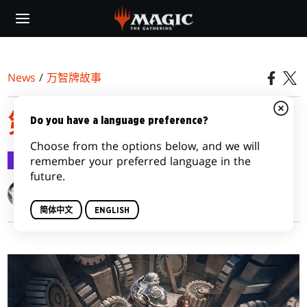
Skip
to
main
content
News
/
万智牌故事
第三集：上锁的塔
Do you have a language preference?
Choose from the options below, and we will
万智牌故事
2022-08-12
remember your preferred language in the
future.
Langley Hyde
简体中文
ENGLISH