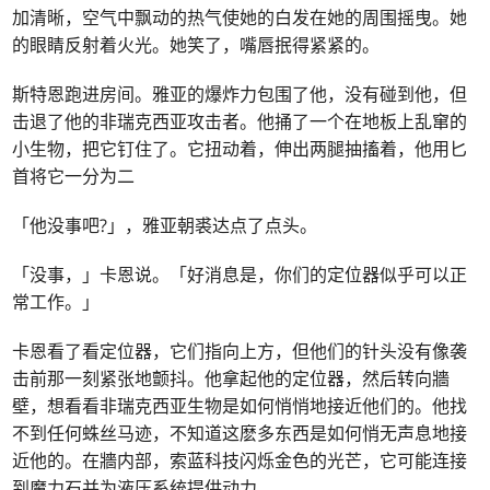
加清晰，空气中飘动的热气使她的白发在她的周围摇曳。她
的眼睛反射着火光。她笑了，嘴唇抿得紧紧的。
斯特恩跑进房间。雅亚的爆炸力包围了他，没有碰到他，但
击退了他的非瑞克西亚攻击者。他捅了一个在地板上乱窜的
小生物，把它钉住了。它扭动着，伸出两腿抽搐着，他用匕
首将它一分为二
「他没事吧?」，雅亚朝裘达点了点头。
「没事，」卡恩说。「好消息是，你们的定位器似乎可以正
常工作。」
卡恩看了看定位器，它们指向上方，但他们的针头没有像袭
击前那一刻紧张地颤抖。他拿起他的定位器，然后转向牆
壁，想看看非瑞克西亚生物是如何悄悄地接近他们的。他找
不到任何蛛丝马迹，不知道这麽多东西是如何悄无声息地接
近他的。在牆内部，索蓝科技闪烁金色的光芒，它可能连接
到魔力石并为液压系统提供动力。