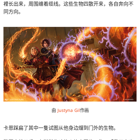
裡长出来，周围缠着缆线。这些生物四散开来，各自奔向不
同方向。
由
Justyna Gil
作画
卡恩踩扁了其中一隻试图从他身边熘到门外的生物。