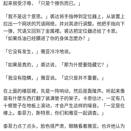
起来很受汙辱，「只是个擦伤而已。」
「我不是这个意思。」裘达将手指伸到定位器上，从装置上
拉出一个网状的咒语网络，并对其进行调整。他把手指向下
一弹，咒语又回到了金属裡。裘达把定位器还给了卡恩。
「如果烁油已经鑽进了你的身体怎麽办？」
「它没有发生，」雅亚冷冷地说。
「如果是真的，」裘达说，「那为什麽要隐藏它？」
「我没有隐瞒，」雅亚说。「这只是并不重要。」
在上面的楼层裡，先是一阵响动，然后是轰隆声。听起来像
是有什麽东西打翻了装满管子的架子。卡恩估计，一定有几
十根管子在地板上滚动，才会产生这样的噪音。「一定是在
楼上。泰菲力，斯特恩，你们和雅亚一起调查。」
泰菲力点了点头，脸色很严肃，眼睛看着雅亚。也许他认为