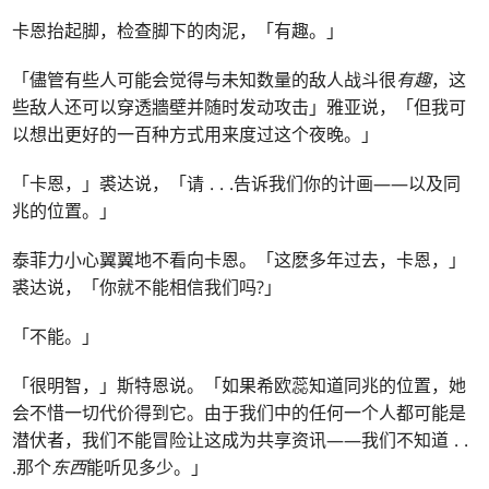
卡恩抬起脚，检查脚下的肉泥，「有趣。」
「儘管有些人可能会觉得与未知数量的敌人战斗很
有趣
，这
些敌人还可以穿透牆壁并随时发动攻击」雅亚说，「但我可
以想出更好的一百种方式用来度过这个夜晚。」
「卡恩，」裘达说，「请
. . .
告诉我们你的计画——以及同
兆的位置。」
泰菲力小心翼翼地不看向卡恩。「这麽多年过去，卡恩，」
裘达说，「你就不能相信我们吗?」
「不能。」
「很明智，」斯特恩说。「如果希欧蕊知道同兆的位置，她
会不惜一切代价得到它。由于我们中的任何一个人都可能是
潜伏者，我们不能冒险让这成为共享资讯——我们不知道
. .
.
那个
东西
能听见多少。」