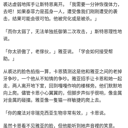
裘达虚弱地挥手让斯特恩离开。「我需要一分钟恢復体力，
去吧！如果泰菲力是孤身一人，遭受像我们刚刚遭受的袭
击，结果可能会很可怕。他被完化或是被杀。」
「而你太弱了，无法单独抵御第二次攻击，」斯特恩理性地
说。
「你太骄傲了，老傢伙，」雅亚说。「学会如何接受帮
助。」
从裘达的脸色掐指一算，卡恩猜测这是他和雅亚之间的老掉
牙争吵，一个他从不知情的争吵。雅亚招手让卡恩和她一起
走，两人离开地下室，回到嘎嘎作响的楼梯旁。他们默默地
向上爬。儘管卡恩小心翼翼的，但脚步声似乎很响，像金属
对金属的碰撞。雅亚像一隻猫一样敏捷的爬上去。
「你的魔法对非瑞克西亚生物非常有效，」卡恩说。
虽然卡恩看不见雅亚的脸，但他能听到她声音裡的笑意。