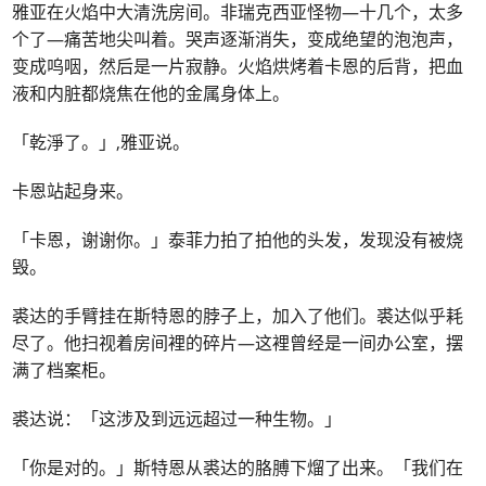
雅亚在火焰中大清洗房间。非瑞克西亚怪物—十几个，太多
个了—痛苦地尖叫着。哭声逐渐消失，变成绝望的泡泡声，
变成呜咽，然后是一片寂静。火焰烘烤着卡恩的后背，把血
液和内脏都烧焦在他的金属身体上。
「乾淨了。」,雅亚说。
卡恩站起身来。
「卡恩，谢谢你。」泰菲力拍了拍他的头发，发现没有被烧
毁。
裘达的手臂挂在斯特恩的脖子上，加入了他们。裘达似乎耗
尽了。他扫视着房间裡的碎片—这裡曾经是一间办公室，摆
满了档案柜。
裘达说：「这涉及到远远超过一种生物。」
「你是对的。」斯特恩从裘达的胳膊下熘了出来。「我们在