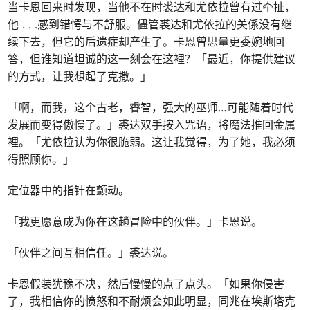
当卡恩回来时发现，当他不在时裘达和尤依拉曾有过牵扯，
他
. . .
感到错愕与不舒服。儘管裘达和尤依拉的关係没有继
续下去，但它的后遗症却产生了。卡恩曾思量更委婉地回
答，但谁知道坦诚的这一刻会在这裡？「最近，你提供建议
的方式，让我想起了克撒。」
「啊，而我，这个古老，睿智，强大的巫师
…
可能随着时代
发展而变得傲慢了。」裘达双手按入咒语，将魔法推回金属
裡。「尤依拉认为你很脆弱。这让我觉得，为了她，我必须
得照顾你。」
定位器中的指针在颤动。
「我更愿意成为你在这趟冒险中的伙伴。」卡恩说。
「伙伴之间互相信任。」裘达说。
卡恩假装犹豫不决，然后慢慢的点了点头。「如果你侵害
了，我相信你的愤怒和不耐烦会如此明显，同兆在埃斯塔克