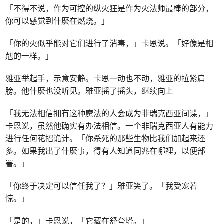
「不得不说，作为可控的纵火狂是作为火法师最棒的部分，
你可以感觉到什麽在燃烧。」
「你的火似乎能对它们进行了消毒，」卡恩说。「好像是相
剋的一样。」
雅亚举起手，示意安静。卡恩一动也不动，雅亚的拉紧肩
膀。他什麽也没听见。雅亚摇了摇头，继续向上
「我无法相信拥有这种魔法的人会成为非瑞克西亚间谍，」
卡恩说，虽然他确实有办法相信。一个非瑞克西亚人有能力
进行任何花招诡计。「你杀死的那些生物比我们加起来还
多。如果我出了什麽事，得有人知道同兆在哪裡，以便部
署。」
「你终于决定可以信任我了？」雅亚笑了。「我受宠若
惊。」
「是的，」卡恩说，「它藏在舒夸塔。」