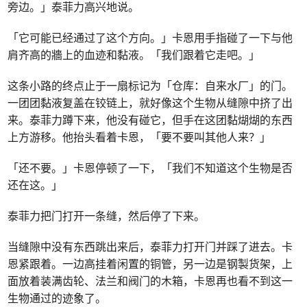
旁边。」泰菲力高兴地说。
「它可能已经通过了这个方向。」卡恩用手指碰了一下与他
肩齐高的牆上的血迹和黏液。「我们跟着它走吧。」
这条小路的终点止于一扇标记为「仓库：自来水厂」的门。
一团团黏液复盖在铰链上，就好像这个生物从缝隙中挤了出
来。泰菲力蹲下来，他没有碰它，但手在这团黏煳煳的东西
上方游移。他抬头看着卡恩，「要不要叫其他人来？」
「还不要。」卡恩停顿了一下，「我们不知道这个生物是否
还在这。」
泰菲力把门打开一条缝，然后停了下来。
当缝隙中没有东西跳出来后，泰菲力打开门并踩了进去。卡
恩紧跟着。一边高挂着闲置的铜管，另一边是钢製货架，上
面放着装满齿轮、法兰和阀门的木箱，卡恩再也看不到这一
生物通过的迹象了。