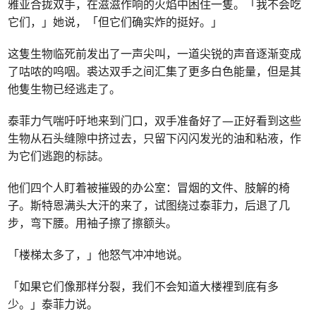
雅亚合拢双手，在滋滋作响的火焰中困住一隻。「我不会吃
它们，」她说，「但它们确实炸的挺好。」
这隻生物临死前发出了一声尖叫，一道尖锐的声音逐渐变成
了咕哝的呜咽。裘达双手之间汇集了更多白色能量，但是其
他隻生物已经逃走了。
泰菲力气喘吁吁地来到门口，双手准备好了—正好看到这些
生物从石头缝隙中挤过去，只留下闪闪发光的油和粘液，作
为它们逃跑的标誌。
他们四个人盯着被摧毁的办公室：冒烟的文件、肢解的椅
子。斯特恩满头大汗的来了，试图绕过泰菲力，后退了几
步，弯下腰。用袖子擦了擦额头。
「楼梯太多了，」他怒气冲冲地说。
「如果它们像那样分裂，我们不会知道大楼裡到底有多
少。」泰菲力说。