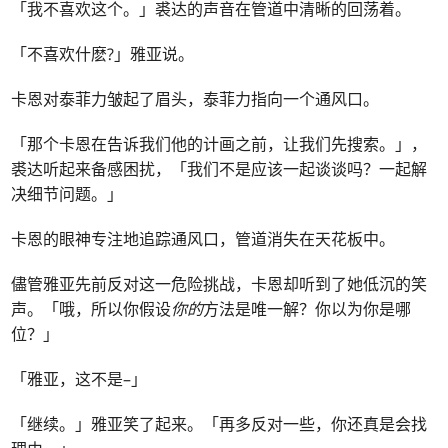
「我不喜欢这个。」裘达的声音在管道中清晰的回荡着。
「不喜欢什麽?」雅亚说。
卡恩对泰菲力皱起了眉头，泰菲力指向一个通风口。
「那个卡恩在告诉我们他的计画之前，让我们先搜索。」，
裘达听起来备感困扰，「我们不是应该一起谈谈吗？一起解
决细节问题。」
卡恩的眼神专注地追踪通风口，管道消失在天花板中。
儘管雅亚先前反对这一危险挑战，卡恩却听到了她低沉的笑
声。「哦，所以你假设
你的
方法是唯一解？你以为你是哪
位？」
「雅亚，这不是–」
「继续。」雅亚笑了起来。「再多反对一些，你还真是会找