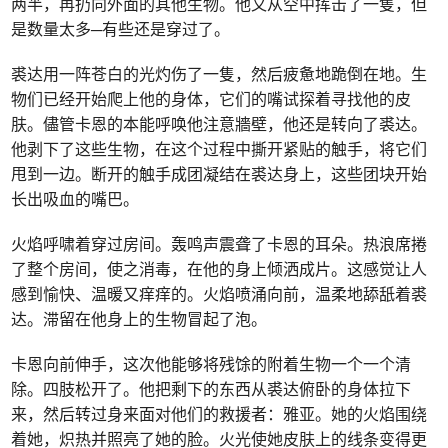
两半，再扔向外面的其他生物。他又从空中挥击了一隻，但
是数量太多─有些还是穿过了。
裘达用一阵苍白的光灼伤了一隻，然后疲惫地跪倒在地。生
物们已经开始爬上他的身体，它们的嘴试探着寻找他的皮
肤。儘管卡恩的本能呼唤他注意牆壁，他还是转向了裘达。
他剥下了这些生物，在这个过程中撕开紧贴的触手，将它们
甩到一边。断开的触手成团凝结在裘达身上，这些团块开始
长出吸血的嘴巴。
火焰呼啸着穿过房间。轰鸣声震聋了卡恩的耳朵。热浪席捲
了整个房间，使之消毒，在他的身上倾洒成片。这感觉让人
感到愉快、温暖又痒痒的。火焰喷涌向前，温柔地舔舐着裘
达。滞留在他身上的生物冒起了泡。
卡恩向前伸手，这次他能够将残馀的附着生物一个一个清
除。四肢松开了。他把剩下的东西从裘达俯卧的身体拉下
来，然后转过身来面对他们的救援者：雅亚。她的火焰围绕
着她，炽热并照亮了她的脸。火光使她皮肤上的线条变得更