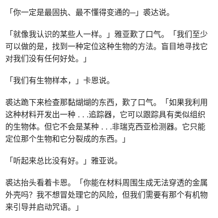
「你一定是最固执、最不懂得变通的─」裘达说。
「就像我认识的某些人一样。」雅亚歎了口气。「我们至少
可以做的是，找到一种定位这种生物的方法。盲目地寻找它
对我们没有任何好处。」
「我们有生物样本，」卡恩说。
裘达跪下来检查那黏煳煳的东西，歎了口气。「如果我利用
这种材料开发出一种
. . .
追踪器，它可以跟踪具有类似组织
的生物体。但它不会是某种
. . .
非瑞克西亚检测器。它只能
定位那个生物和它分裂成的东西。」
「听起来总比没有好。」雅亚说。
裘达抬头看着卡恩。「你能在材料周围生成无法穿透的金属
外壳吗？我不想冒处理它的风险，但我们需要有那个有机物
来引导并启动咒语。」