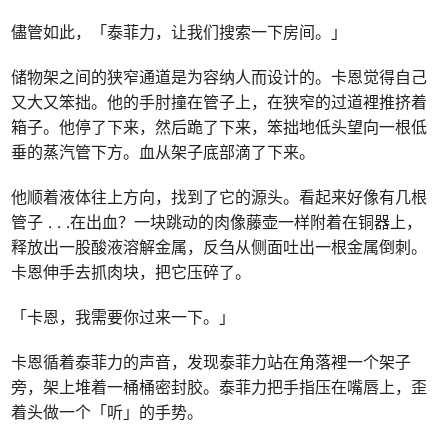
儘管如此，「泰菲力，让我们搜索一下房间。」
储物架之间的狭窄通道是为容纳人而设计的。卡恩觉得自己
又大又笨拙。他的手肘撞在管子上，在狭窄的过道裡推挤着
箱子。他停了下来，然后跪了下来，笨拙地低头望向一根低
垂的蒸汽管下方。血从架子底部滴了下来。
他顺着液体往上方向，找到了它的源头。看起来好像有几根
管子
. . .
在出血？一块跳动的肉像藤壶一样附着在铜器上，
释放出一股酸液溶解金属，反刍从侧面吐出一根金属倒刺。
卡恩伸手去抓肉块，把它压碎了。
「卡恩，我需要你过来一下。」
卡恩循着泰菲力的声音，发现泰菲力站在角落裡一个架子
旁，架上堆着一桶桶密封胶。泰菲力把手指压在嘴唇上，歪
着头做一个「听」的手势。