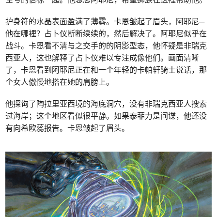
护身符的水晶表面盈满了薄雾。卡恩皱起了眉头，阿耶尼─
他在哪裡？占卜仪断断续续的，然后解决了。阿耶尼似乎在
战斗。卡恩看不清与之交手的的阴影型态，他怀疑是非瑞克
西亚人，这也解释了占卜仪难以专注成像他们。画面清晰
了，卡恩看到阿耶尼正在和一个年轻的卡帕轩骑士说话，那
个女人傲慢地搭在她的肩膀上。
他探询了陶拉里亚西境的海底洞穴，没有非瑞克西亚人搜索
过海岸；这个地区看似很平静。如果泰菲力是间谍，他还没
有向希欧蕊报告。卡恩皱起了眉头。