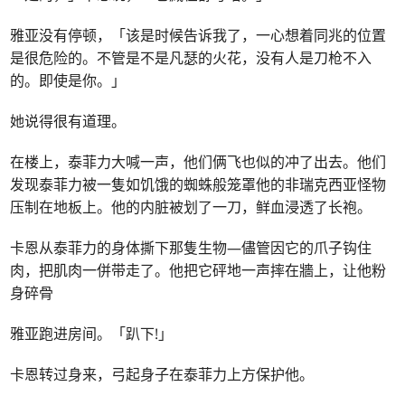
雅亚没有停顿，「该是时候告诉我了，一心想着同兆的位置
是很危险的。不管是不是凡瑟的火花，没有人是刀枪不入
的。即使是你。」
她说得很有道理。
在楼上，泰菲力大喊一声，他们俩飞也似的冲了出去。他们
发现泰菲力被一隻如饥饿的蜘蛛般笼罩他的非瑞克西亚怪物
压制在地板上。他的内脏被划了一刀，鲜血浸透了长袍。
卡恩从泰菲力的身体撕下那隻生物—儘管因它的爪子钩住
肉，把肌肉一併带走了。他把它砰地一声摔在牆上，让他粉
身碎骨
雅亚跑进房间。「趴下!」
卡恩转过身来，弓起身子在泰菲力上方保护他。