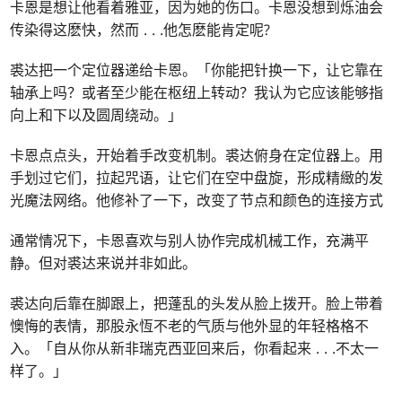
卡恩是想让他看着雅亚，因为她的伤口。卡恩没想到烁油会
传染得这麽快，然而
. . .
他怎麽能肯定呢?
裘达把一个定位器递给卡恩。「你能把针换一下，让它靠在
轴承上吗？或者至少能在枢纽上转动？我认为它应该能够指
向上和下以及圆周绕动。」
卡恩点点头，开始着手改变机制。裘达俯身在定位器上。用
手划过它们，拉起咒语，让它们在空中盘旋，形成精緻的发
光魔法网络。他修补了一下，改变了节点和颜色的连接方式
通常情况下，卡恩喜欢与别人协作完成机械工作，充满平
静。但对裘达来说并非如此。
裘达向后靠在脚跟上，把蓬乱的头发从脸上拨开。脸上带着
懊悔的表情，那股永恆不老的气质与他外显的年轻格格不
入。「自从你从新非瑞克西亚回来后，你看起来
. . .
不太一
样了。」