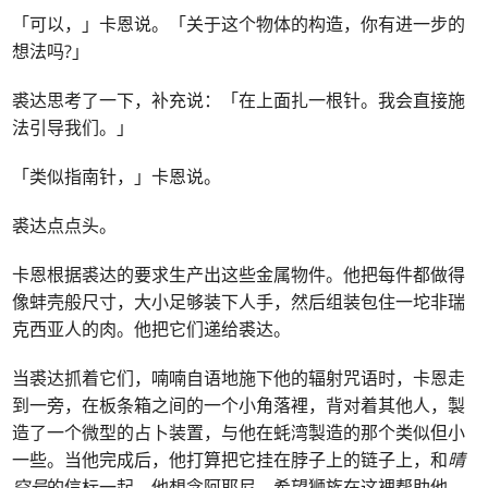
「可以，」卡恩说。「关于这个物体的构造，你有进一步的
想法吗?」
裘达思考了一下，补充说：「在上面扎一根针。我会直接施
法引导我们。」
「类似指南针，」卡恩说。
裘达点点头。
卡恩根据裘达的要求生产出这些金属物件。他把每件都做得
像蚌壳般尺寸，大小足够装下人手，然后组装包住一坨非瑞
克西亚人的肉。他把它们递给裘达。
当裘达抓着它们，喃喃自语地施下他的辐射咒语时，卡恩走
到一旁，在板条箱之间的一个小角落裡，背对着其他人，製
造了一个微型的占卜装置，与他在蚝湾製造的那个类似但小
一些。当他完成后，他打算把它挂在脖子上的链子上，和
晴
空号
的信标一起。他想念阿耶尼，希望狮族在这裡帮助他。