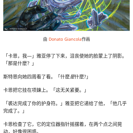
由
Donato Giancola
作画
「卡恩，我—」雅亚停了下来，沮丧使她的脸蒙上了阴影。
「那是什麽？」
斯特恩向她四周看了看。「什麽
是
什麽?」
卡恩把它挂在项鍊上。「这无关紧要。」
「裘达完成了你的护身符。」雅亚把它递给了他，「他几乎
完成了。」
卡恩检查了它，它的定位器指针摇摆着，在两个点之间晃
动，好像很困惑。