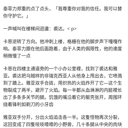
泰菲力郑重的点了点头，「我尊重你对我的信任。我可以替
你守护它。」
一声喊叫在楼梯间迴盪：裘达。< p>
卡恩逆转了方向。他冲刺上楼，格栅在他的脚步声下嘎嘎作
响。泰菲力跟在他后面跑着，由于人类的侷限性，他的速度
稍微慢了一点
卡恩在四楼主通道旁的一个小办公室裡，找到了裘达和雅
亚。裘达把乌贼样的非瑞克西亚人从他身上甩出去，它喷溅
到了牆上。雅亚双手合拢，用炽热的火焰炸开了它—这个生
物裂成了两半，避开了火焰。每一半都从血淋淋的内脏裡长
出了多条多关节的腿。饥饿的嘴沿着它的躯壳张开，周围环
绕着锋利如剃刀的小牙齿
雅亚双手分开，分出火焰追击各一半。这隻怪物再次分裂，
这回变成了四隻吱吱喳喳的小野兽，几十条腿从中央的肉块