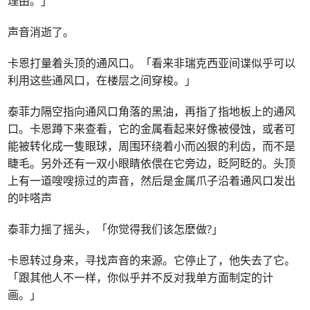
理由。」
声音消逝了。
卡恩打量着头顶的通风口。「看来非瑞克西亚间谍似乎可以
利用这些通风口，在楼层之间穿梭。」
泰菲力隔空指向通风口角落的黑油，再指了指地板上的通风
口。卡恩蹲下来查看，它的金属看起来好像被侵蚀，或者可
能被转化成一隻眼球，周围环绕着小而凶狠的利齿，而不是
睫毛。另外还有一双小眼睛依偎在它旁边，眨阿眨的。头顶
上有一道嗖嗖掠过的声音，然后是金属爪子沿着通风口发出
的咔嗒声
泰菲力摇了摇头，「你觉得我们该怎麽做?」
卡恩转过身来，寻找声音的来源。它停止了，他失去了它。
「跟其他人不一样，你似乎并不反对我单方面制定的计
画。」