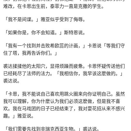
难改，在卡恩出生前，泰菲力一直是克撒的学生。
「我不是间谍。」雅亚似乎受到了侮辱。
「如果你是，你不会知道。」斯特恩说。
「我有一个找到并击败希欧蕊的计画，」卡恩说「等我们守
住了塔，我再告诉你们。」
裘达揉揉他的太阳穴，显得烦躁而疲惫。卡恩怀疑传送他们
已经耗尽了法师的法力。「我相信你，我早该这麽做的。」
裘达说。
「卡恩，我不能说自己喜欢用跳火圈来向你证明自己。虽然
我可以理解，你为什麽认为我们必须这麽做，但是我不喜
欢。我在马戏团的日子已经结束了，我对耍花招从来不感兴
趣。」雅亚说。
「我们需要先找到非瑞克西亚生物。」裘达说。