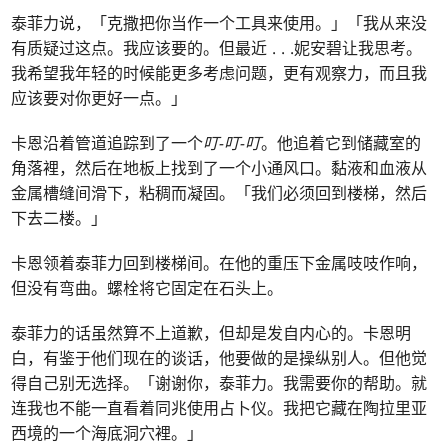
泰菲力说，「克撒把你当作一个工具来使用。」「我从来没
有质疑过这点。我应该要的。但最近
. . .
妮安碧让我思考。
我希望我年轻的时候能更多考虑问题，更有观察力，而且我
应该要对你更好一点。」
卡恩沿着管道追踪到了一个
叮-叮-叮
。他追着它到储藏室的
角落裡，然后在地板上找到了一个小通风口。黏液和血液从
金属槽缝间滑下，粘稠而凝固。「我们必须回到楼梯，然后
下去二楼。」
卡恩领着泰菲力回到楼梯间。在他的重压下金属吱吱作响，
但没有弯曲。螺栓将它固定在石头上。
泰菲力的话虽然算不上道歉，但却是发自内心的。卡恩明
白，有鉴于他们现在的谈话，他要做的是操纵别人。但他觉
得自己别无选择。「谢谢你，泰菲力。我需要你的帮助。就
连我也不能一直看着同兆使用占卜仪。我把它藏在陶拉里亚
西境的一个海底洞穴裡。」