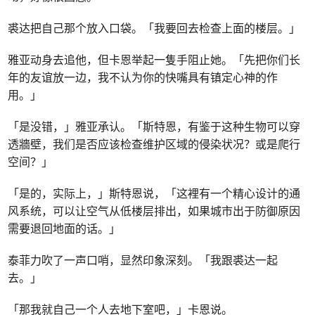
裘达把自己那个放入口袋。「我要回去检查上面的楼层。」
雅亚动身去追他，但卡恩举起一隻手阻止她。「先把你们长
年的友谊放一边，我不认为你的快嘴具有镇定心神的作
用。」
「是没错，」雅亚承认。「斯特恩，有鉴于这种生物可以穿
透牆壁，我们是否应该检查维护区域的侵染状况？或是爬行
空间？」
「是的，实际上，」斯特恩说，「这裡有一个精心设计的通
风系统，可以让空气从低楼层排出，如果城市出于防御原因
需要退回地面的话。」
泰菲力吹了一声口哨，显然印象深刻。「我跟裘达一起
去。」
「那我就自己一个人去地下室吧，」卡恩说。