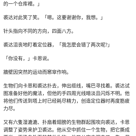
的一个仓库裡。」
裘达对此笑了笑。「嗯。这要谢谢你，我想。」
针头指向不同的方向，四面八方。
裘达沮丧地盯着定位器，「我怎麽会错了两次呢?」
「你没有，」卡恩说。
牆壁因突然的运动而窸窣作响。
生物们向卡恩和裘达扑去，伸出缆线，嘴巴寻找着。裘达试
图准备好他的魔法，但他的手四周光线暗淡且闪烁不明。他
将他们传送到塔上时已经耗尽精力，创造定位器时再度筋疲
力尽。
又有六隻湿漉漉、扑扇着翅膀的生物群起围攻向裘达，卡恩
调整了姿势来护卫裘达。他从空中抓住一个生物，把它撕成