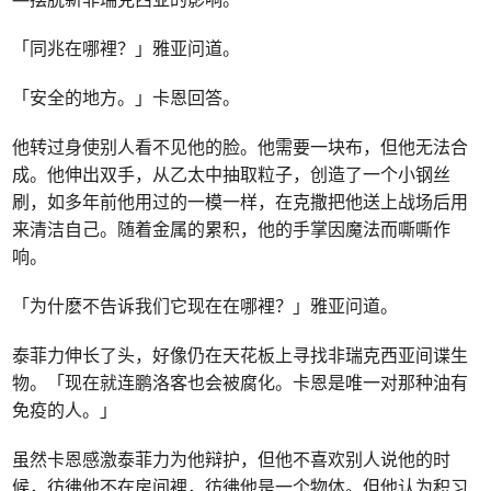
「同兆在哪裡？」雅亚问道。
「安全的地方。」卡恩回答。
他转过身使别人看不见他的脸。他需要一块布，但他无法合
成。他伸出双手，从乙太中抽取粒子，创造了一个小钢丝
刷，如多年前他用过的一模一样，在克撒把他送上战场后用
来清洁自己。随着金属的累积，他的手掌因魔法而嘶嘶作
响。
「为什麽不告诉我们它现在在哪裡？」雅亚问道。
泰菲力伸长了头，好像仍在天花板上寻找非瑞克西亚间谍生
物。「现在就连鹏洛客也会被腐化。卡恩是唯一对那种油有
免疫的人。」
虽然卡恩感激泰菲力为他辩护，但他不喜欢别人说他的时
候，彷彿他不在房间裡，彷彿他是一个物体。但他认为积习