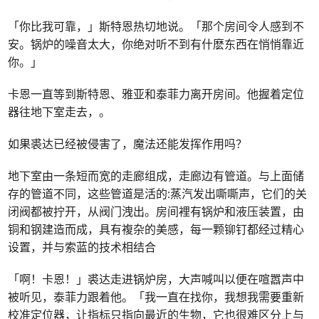
「你比我可靠，」斯特恩热切地说。「那个房间令人感到不
安。锅炉的噪音太大，你绝对听不到有什麽东西在悄悄靠近
你。」
卡恩一直等到斯特恩、雅亚和泰菲力离开房间。他握着定位
器往地下室走去，。
如果裘达已经被侵害了，魔法还能发挥作用吗？
地下室由一条短而宽的走廊组成，走廊边有管道。与上面储
存的管道不同，这些管道是活的:蒸汽发出嘶嘶声，它们的关
闭阀都被拧开，从阀门洩出。房间裡有锅炉和液压装置，由
铜和钢建造而成，具有複杂的美感，每一颗铆钉都经过精心
设置，并与索蓝的技术相结合
「啊！卡恩！」裘达走进锅炉房，大声喊叫以便在喧嚣声中
被听见，泰菲力跟着他。「我一直在找你，我想我需要重新
校准定位器，让指标只指向最近的生物，它也很难区分上与