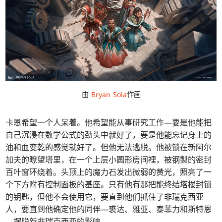
由
Bryan Sola
作画
卡恩希望一个人呆着。他希望能从事研究工作—要是他能把
自己沉浸在数学公式的劲头中就好了，要是他能忘记身上的
油和血变乾的感觉就好了。但他无法逃脱。他被锁在新阿尔
加夫的瞭望塔里，在一个上层小圆形房间裡，被钢製的密封
百叶窗环绕着。头顶上的魔力石发出微弱的黄光，照亮了一
个下方附有控制面板的基座。只有他有那把能终结塔楼封锁
的钥匙，但他不会使用它，要直到他们抓住了非瑞克西亚
人，要直到他确定他的同伴—裘达、雅亚、泰菲力和斯特恩
—摆脱新非瑞克西亚的影响。