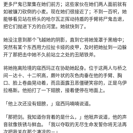
更多尸鬼已聚集在她们前方；这些家伙在她们两人面前就有
如被镰刀砍倒的小麦。现在她们很接近了；不到一百呎，她
能够看见站在桥头的哈尔瓦正挥动持盾的手臂将尸鬼击退，
把它们抛进下方的白河里。她就快到了。
她没注意到那个飞越她的阴影，直到它将她笼罩于黑暗中；
突然有某个东西用力拉扯卡娅的皮甲，及时把她扯到一边躲
开了那把击中她不久前站立之处的丑陋铁斧。
将她拖离险境的寇西玛正在协助她起身。位于这两人与桥之
间－达十、十二呎高，蕨叶状的灰色肉垂在他的手臂、胸
口、脸上卷曲晃动着，而且面露丑恶僵硬笑容的，正是乌伊
拉格斯。他拍打了一下翅膀，接着便停在地面上。
「他上次还没有翅膀，」寇西玛喃喃说道。
「那把剑。我知道你背着的是什么，」他咝声说道，他的声
音就像铁锈与鲜血。「我以夺取的无尽生命发誓你将无法再
次把我关在那个凄凉的－」