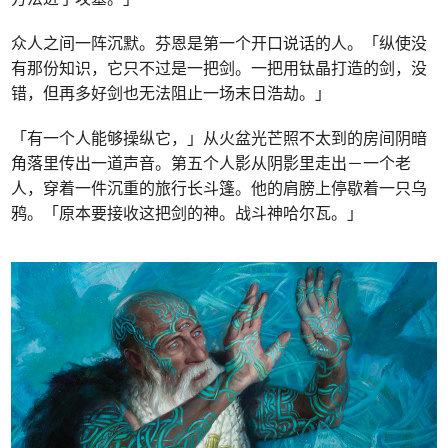
众人之间一阵沉默。芬恩是第一个开口说话的人。「纵使没
有那份知识，它只不过是一把剑。一把用钛晶打造的剑，没
错，但再多好剑也无法阻止一场末日浩劫。」
「有一个人能够操纵它，」从火盆光芒照不太到的房间阴暗
角落里传出一道声音。第五个人影从阴影里走出－一个老
人，穿着一件沉重的旅行长斗篷。他的肩膀上停歇着一只乌
鸦。「原本要接收这把剑的神。战斗神哈尔瓦。」