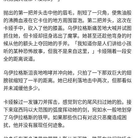
抛出的第一把斧头击中他的眉毛，削短了一只角，使焦油般
的沸腾血液在它卡住的地方周围冒泡。第二把斧头，这次在
卡娅手中，砍入了他的膝盖。乌伊拉格斯痛苦地大喊并试图
抓住她，但卡娅却扭身逃出了魔掌。她甚至还趁他弯身的时
候从他的额头上夺回她的手斧。「我知道你是人们讲给小孩
听的某种恐怖故事，但我不是来自这里，」卡娅隔着一段安
全的距离说道。
乌伊拉格斯沮丧地咆哮并冲向她，只拍了一下那双巨大的翅
膀就缩短了一半的距离。她已经利落地击中两次，但那看似
并未减缓他多少。
卡娅躲过一发镰刀斧挥击，感觉到它的尾风扫过她的脸。接
下来寇西玛以大范围的弧度挥动她的剑，宛如水一般地划穿
了乌伊拉格斯的铁甲。如果那些伤口有对这只恶魔造成困
扰，他并没有展现任何迹象。