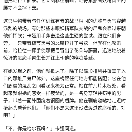
他把她拉上驯鹿。它立刻就往前跳；她得紧抓着妖精国王的
腰才不会摔下去。
这只生物带着与任何训练有素的战马相同的优雅与勇气穿越
混乱的战场。有时那些未跟妖精军队交战的尸鬼会靠过来朝
他们挥砍；卡娅用手斧击退这些生硬的尝试。跟在他们身
旁，一只带着糙节黑弓的恶魔拉开了弓弦－但就在他攻击
前，哈拉德一挥手使那把弓冒出了花朵与藤蔓，迅速地绕着
惊讶的恶魔手臂生长并往上朝他的喉咙蔓延。
在她发现之前，他们就抵达了。除了以扇形排列并覆盖了入
口的那堆尸鬼尸体外，这座桥跟任何地方都能搭配；它在他
们周遭的混乱之间看起来极为正常。站在前几片木板处，看
起来就跟她的感受一样疲惫的，是一名身穿轻装铠甲的男
子，带着一面外围绕着钢圈的盾牌。他在驯鹿哒哒地走近时
抬起头看着他们。「你们不是来这里设法渡过这座桥的，对
吧？」
「不。你是哈尔瓦吗？」卡娅问道。