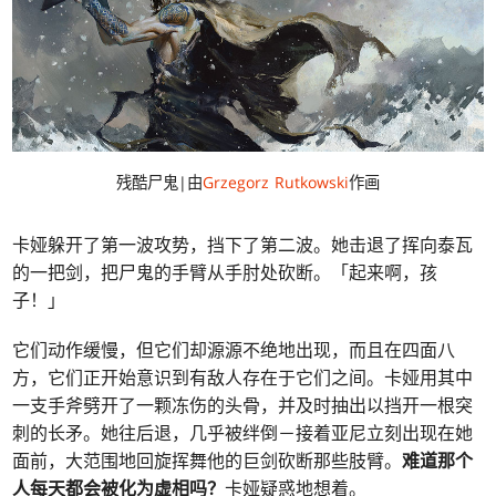
残酷尸鬼|由
Grzegorz Rutkowski
作画
卡娅躲开了第一波攻势，挡下了第二波。她击退了挥向泰瓦
的一把剑，把尸鬼的手臂从手肘处砍断。「起来啊，孩
子！」
它们动作缓慢，但它们却源源不绝地出现，而且在四面八
方，它们正开始意识到有敌人存在于它们之间。卡娅用其中
一支手斧劈开了一颗冻伤的头骨，并及时抽出以挡开一根突
刺的长矛。她往后退，几乎被绊倒－接着亚尼立刻出现在她
面前，大范围地回旋挥舞他的巨剑砍断那些肢臂。
难道那个
人每天都会被化为虚相吗？
卡娅疑惑地想着。