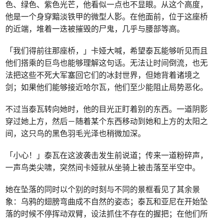
色、绿色、紫色光芒，他看似一点也不显眼。从这个高度，
他是一个身穿黯淡铁甲的微型人影。在他面前，位于这座桥
的近端，堆着一迭被摧毁的尸鬼，几乎与腰部等高。
「我们得前往那座桥，」卡娅大喊，希望泰瓦能够听见而且
他们搭乘的巨鸟也能够理解这句话。无法让时间倒流，也无
法把这些不死大军塞回它们的冰封世界，但她背着诸境之
剑；如果他们能够接近哈尔瓦，他们至少能阻止局势恶化。
不过当泰瓦转向她时，他的目光正盯着别的东西。一道阴影
穿过她上方，然后－随着某个东西移动到她和上方的太阳之
间，这只鸟的黑色羽毛光泽也稍微加深。
「小心！」泰瓦在这波袭击发生前说道；传来一道粉碎声，
一声鸟类尖啸，突然间卡娅就从坐骑上被击落至半空中。
她在坠落的同时以个别的时刻与不同的景框看见了其余景
象：乌鸦的翅膀弯曲成不自然的姿态；泰瓦和亚尼在开始坠
落的时候不停挥动双臂，设法抓住不存在的握把；在他们所