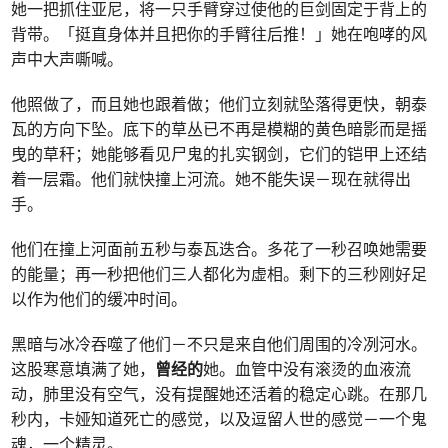
她一把抓住亚尼，将一只手臂穿过使他的巨剑固定于背上的
背带。「挺直身体并且把你的手臂往后推！」她在咆哮的风
声中大声嘶喊。
他照做了，而且她也跟着做；他们立刻就坠落得更快，朝泰
瓦的方向下坠。底下的草丛已不再是模糊的黄色暗影而是摇
曳的草秆；她能够看见尸鬼的扎实钢剑，它们的铠甲上还结
着一层霜。他们就快撞上河流。她不能失误－现在就得出
手。
他们在撞上河面前五秒与泰瓦迭合。多花了一秒召唤她需要
的能量；再一秒把他们三人都化为虚相。剩下的三秒刚好足
以作为他们的缓冲时间。
黑暗与冰冷吞噬了他们－不只是来自他们周围的冷冽河水。
这股寒意填满了她，
曾经的
她。血管中没有滚烫的血液流
动，肺里没有空气，没有提醒她还活着的稳定心跳。在那几
秒内，卡娅知道死亡的感觉，以及逗留人世的感觉－一个鬼
魂，一个精灵。