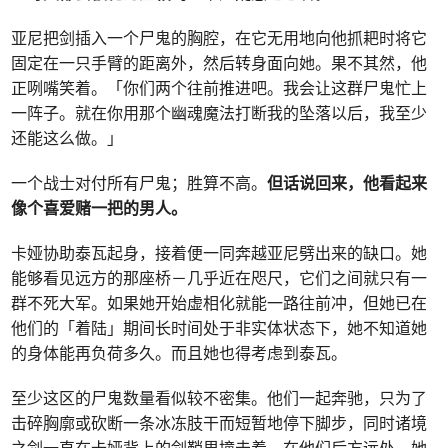
亚尼把剑插入一个尸鬼的胸腔，在它无用地向他抓耙时将它
固定在一只手臂的距离外，然后转身面向她。果不其然，他
正咧嘴笑着。「你们两个往前推进吧。我会让这群尸鬼忙上
一阵子。就在你用那个幽魂魔法打断我的坠落以后，我至少
还能这么做。」
一个战士对付所有尸鬼；胜算不高。
但话说回来，他看起来
像个喜爱赌一把的男人。
卡娅协助泰瓦起身，接着便一同奔越亚尼劈出来的缺口。她
能够看见远方的那座桥－几乎近在咫尺，它们之间就只有一
群不死大军。如果她开始虚相化就能一路往前冲，但她已在
他们的「着陆」期间长时间处于非实体状态下，她不知道她
的身体能再负荷多久。而且她也得考虑到泰瓦。
至少这区的尸鬼数量看似较不密集。他们一起奔驰，只为了
击碎胸廓或砍断一条冰冻肢干而短暂地停下脚步，同时诸境