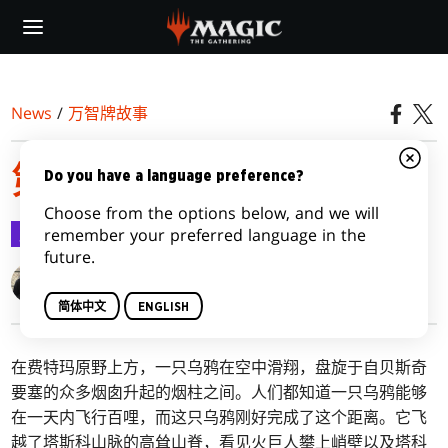
Skip
to
main
content
News
/
万智牌故事
第五集：凯德海姆之战
Do you have a language preference?
Choose from the options below, and we will
万智牌故事
2021-02-04
remember your preferred language in the
future.
Roy Graham
Jenna Helland
简体中文
ENGLISH
在费特玛原野上方，一只乌鸦在空中滑翔，盘旋于自贝斯奇
要塞的众多烟囱升起的烟柱之间。人们都知道一只乌鸦能够
在一天内飞行百哩，而这只乌鸦刚好完成了这个距离。它飞
越了塔斯科山脉的高耸山脊，看见火巨人攀上峭壁以及塔科