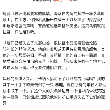
乌鸦飞越环绕着要塞的厚墙，降落在内院的其中一座茅草屋
顶上。在下方，伴随着武器压在磨石上以及锁子甲摩擦板甲
那逐渐增强的声响，有两道说话声格外突出。这只乌鸦就跟
往常一样驻足聆听。
「我们已经失去了东部山谷，很快整个艾德嘉就会沦陷，」
较年长的那位说道。他的头发和胡须拥有初雪般的颜色；其
他的一切都既破旧、坚韧，又粗糙。他的背上有一面盾，其
材质看似会在适当的光芒下闪烁。「我从未在同一个地方见
过这么多巨魔。也没看过他们合作。」
年轻的那位大笑。「卡纳人搞定不了几只哈吉巨魔吗？我的
其中一个手下昨天击倒了一只
恶魔
。现在所有的年轻人都设
法争取下一个。」这个人的头颅侧边有一个怪异的骨状突起
物—就像一只剑齿虎试图咬他的头却在半途失去了它们的獠
牙。