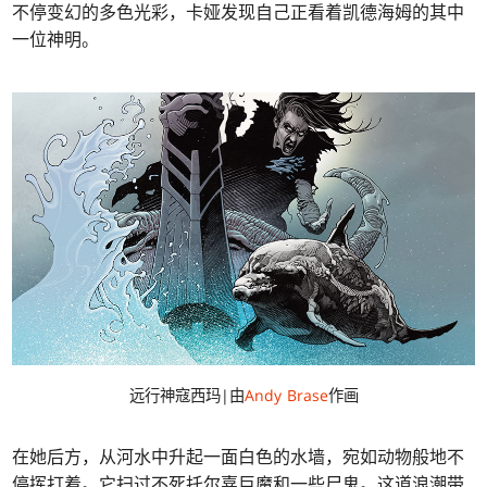
不停变幻的多色光彩，卡娅发现自己正看着凯德海姆的其中
一位神明。
远行神寇西玛|由
Andy Brase
作画
在她后方，从河水中升起一面白色的水墙，宛如动物般地不
停挥打着。它扫过不死托尔嘉巨魔和一些尸鬼。这道浪潮带