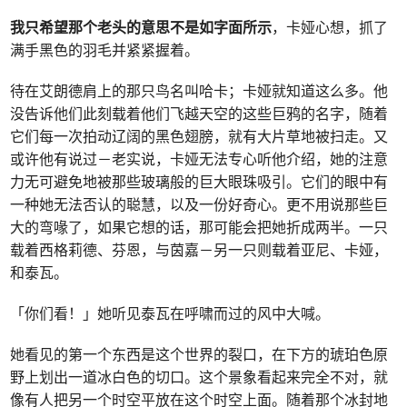
我只希望那个老头的意思不是如字面所示
，卡娅心想，抓了
满手黑色的羽毛并紧紧握着。
待在艾朗德肩上的那只鸟名叫哈卡；卡娅就知道这么多。他
没告诉他们此刻载着他们飞越天空的这些巨鸦的名字，随着
它们每一次拍动辽阔的黑色翅膀，就有大片草地被扫走。又
或许他有说过－老实说，卡娅无法专心听他介绍，她的注意
力无可避免地被那些玻璃般的巨大眼珠吸引。它们的眼中有
一种她无法否认的聪慧，以及一份好奇心。更不用说那些巨
大的弯喙了，如果它想的话，那可能会把她折成两半。一只
载着西格莉德、芬恩，与茵嘉－另一只则载着亚尼、卡娅，
和泰瓦。
「你们看！」她听见泰瓦在呼啸而过的风中大喊。
她看见的第一个东西是这个世界的裂口，在下方的琥珀色原
野上划出一道冰白色的切口。这个景象看起来完全不对，就
像有人把另一个时空平放在这个时空上面。随着那个冰封地