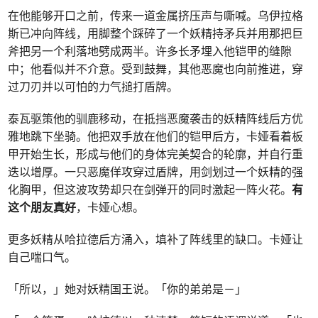
在他能够开口之前，传来一道金属挤压声与嘶喊。乌伊拉格
斯已冲向阵线，用脚整个踩碎了一个妖精持矛兵并用那把巨
斧把另一个利落地劈成两半。许多长矛埋入他铠甲的缝隙
中；他看似并不介意。受到鼓舞，其他恶魔也向前推进，穿
过刀刃并以可怕的力气搥打盾牌。
泰瓦驱策他的驯鹿移动，在抵挡恶魔袭击的妖精阵线后方优
雅地跳下坐骑。他把双手放在他们的铠甲后方，卡娅看着板
甲开始生长，形成与他们的身体完美契合的轮廓，并自行重
迭以增厚。一只恶魔佯攻穿过盾牌，用剑划过一个妖精的强
化胸甲，但这波攻势却只在剑弹开的同时激起一阵火花。
有
这个朋友真好
，卡娅心想。
更多妖精从哈拉德后方涌入，填补了阵线里的缺口。卡娅让
自己喘口气。
「所以，」她对妖精国王说。「你的弟弟是－」