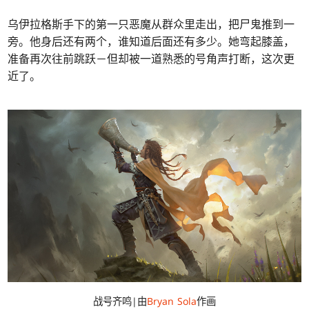
乌伊拉格斯手下的第一只恶魔从群众里走出，把尸鬼推到一
旁。他身后还有两个，谁知道后面还有多少。她弯起膝盖，
准备再次往前跳跃－但却被一道熟悉的号角声打断，这次更
近了。
战号齐鸣|由
Bryan Sola
作画