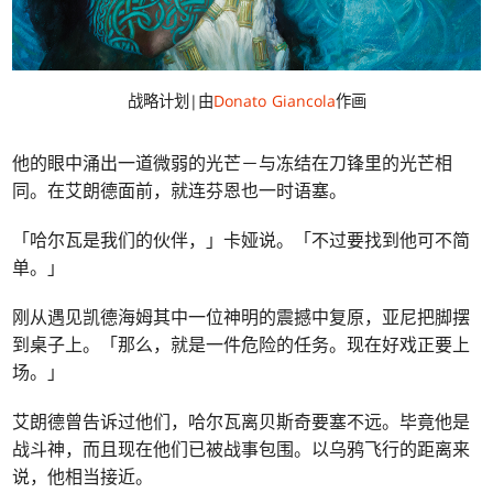
战略计划|由
Donato Giancola
作画
他的眼中涌出一道微弱的光芒－与冻结在刀锋里的光芒相
同。在艾朗德面前，就连芬恩也一时语塞。
「哈尔瓦是我们的伙伴，」卡娅说。「不过要找到他可不简
单。」
刚从遇见凯德海姆其中一位神明的震撼中复原，亚尼把脚摆
到桌子上。「那么，就是一件危险的任务。现在好戏正要上
场。」
艾朗德曾告诉过他们，哈尔瓦离贝斯奇要塞不远。毕竟他是
战斗神，而且现在他们已被战事包围。以乌鸦飞行的距离来
说，他相当接近。