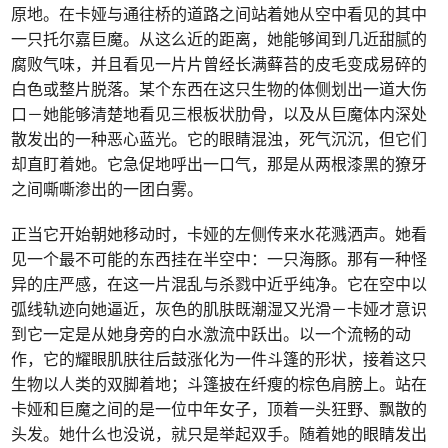
原地。在卡娅与通往桥的道路之间站着她从空中看见的其中
一只托尔嘉巨魔。从这么近的距离，她能够闻到几近甜腻的
腐败气味，并且看见一片片曾经长满藓苔的皮毛变成易碎的
白色或整片脱落。某个东西在这只生物的体侧划出一道大伤
口－她能够清楚地看见三根板状肋骨，以及从巨魔体内深处
散发出的一种恶心蓝光。它的眼睛混浊，死气沉沉，但它们
却直盯着她。它急促地呼出一口气，那是从两根漆黑的獠牙
之间嘶嘶渗出的一团白雾。
正当它开始朝她移动时，卡娅的左侧传来水花溅洒声。她看
见一个最不可能的东西挂在半空中：一只海豚。那有一种怪
异的庄严感，在这一片混乱与杀戮中近乎纯净。它在空中以
弧线轨迹向她逼近，灰色的肌肤既潮湿又光滑－卡娅才意识
到它一定是从她身旁的白水激流中跃出。以一个流畅的动
作，它的耀眼肌肤往后鼓涨化为一件斗篷的形状，接着这只
生物以人类的双脚着地；斗篷披在纤瘦的棕色肩膀上。站在
卡娅和巨魔之间的是一位中年女子，顶着一头狂野、飘散的
头发。她什么也没说，就只是举起双手。随着她的眼睛发出