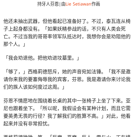
持牙人芬恩|由
Lie Setiawan
作画
他还未抽出武器，但他看起已准备好了。不过，泰瓦连从椅
子上起身都没有。「如果妖精参战的话，不只有人类会死
亡。不过当我的哥哥率领军队抵达时，我想你会是劝阻他的
那个人。」
「我会劝退他。把他劝进坟墓里。」
「够了，」西格莉德怒斥，她的声音宛如法锤。「我不是邀
请你来我的要塞侮辱我的宾客，芬恩。我是邀请你来讨论我
们的族人该如何度过这周。」
芬恩不情愿地在围绕着长桌的其中一张椅子上坐了下来。亚
尼也跟着坐下。「所以呢，我假设会有某种计划，而且它需
要英勇无畏的行径？我了解我们的胜算不高。」对此，他看
起来并没有非常担忧。