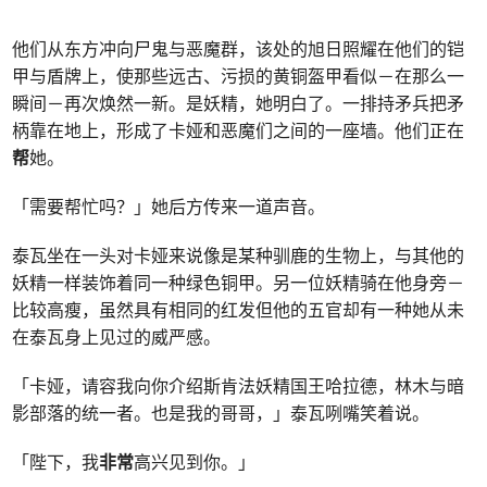
他们从东方冲向尸鬼与恶魔群，该处的旭日照耀在他们的铠
甲与盾牌上，使那些远古、污损的黄铜盔甲看似－在那么一
瞬间－再次焕然一新。是妖精，她明白了。一排持矛兵把矛
柄靠在地上，形成了卡娅和恶魔们之间的一座墙。他们正在
帮
她。
「需要帮忙吗？」她后方传来一道声音。
泰瓦坐在一头对卡娅来说像是某种驯鹿的生物上，与其他的
妖精一样装饰着同一种绿色铜甲。另一位妖精骑在他身旁－
比较高瘦，虽然具有相同的红发但他的五官却有一种她从未
在泰瓦身上见过的威严感。
「卡娅，请容我向你介绍斯肯法妖精国王哈拉德，林木与暗
影部落的统一者。也是我的哥哥，」泰瓦咧嘴笑着说。
「陛下，我
非常
高兴见到你。」