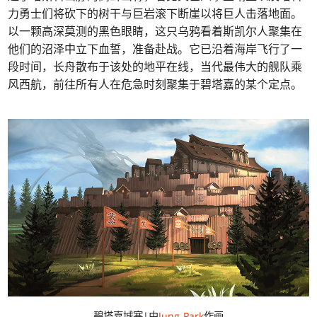
力勇士们将砍下的树干与巨岩滚下断崖以将巨人击落地面。
以一颗高深莫测的黑色眼睛，这只乌鸦看着斯凯尔人聚集在
他们的沼泽中立下血誓，准备赴战。它已沿着海岸飞行了一
段时间，长舟散布于该处的地平在线，当代最伟大的舰队乘
风西航，前往所有人在危急时刻聚集于碧塔嘉的某个定点。
碧塔嘉城塞|由
Jung Park
作画