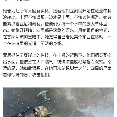
她奋力让所有人回复实体，接着他们立刻就开始在激流中翻
滚转动。卡娅不知道那一边才是上面，不知该往哪游。她只
能紧抓着亚尼和泰瓦，使他们保持一个水中的庞大单体型
态。她张开眼睛；四周都是湍急的河水。用她眼角的余光，
在宽阔河流的黑暗中，她觉得自己看见某个东西在移动－一
个在波浪里的光滑、灵活的身躯。
亚尼抓住了堤岸上的树枝；在卡娅的帮助下，他们把泰瓦拖
出水面。他依然在大口喘气，彷佛冻僵般地紧抱着双臂。幸
运的是，她如此猜想，在她再次站稳脚步之前，四周的尸鬼
看似惊讶到忘了攻击他们。