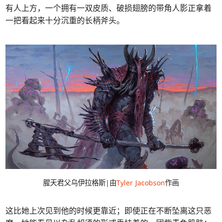
有人上方，一个拥有一双皮质、破损翅膀的带角人影正拿着
一把看起来十分沉重的长柄斧头。
腥天君父乌伊拉格斯|由
Tyler Jacobson
作画
这比她上次见到他的时候更靠近；即使正在不断坠离这只恶