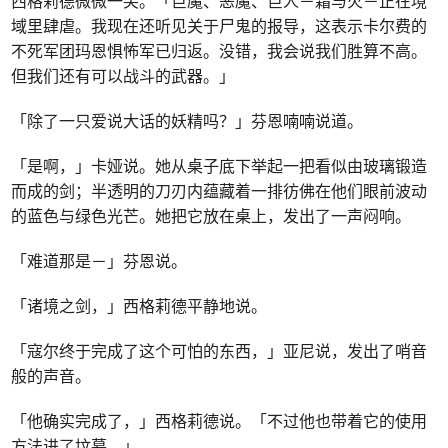
西格莉德微微一笑。「巨魔、恶魔、巨人－霜与火－正在境
域里肆虐。我现在还听见关于尸鬼的报导，这表示卡尔费的
不死军团玛恩惧怖军已归返。没错，我会说我们胜算不高。
但我们还有可以战斗的武器。」
「除了一只爱说大话的妖精吗？」芬恩喃喃说道。
「是啊，」卡娅说。她从桌子底下举起一把看似由玻璃锻造
而成的剑；半透明的刀刃内蕴藏着一排彷佛在他们眼前波动
的蓝色与绿色光芒。她把它放在桌上，发出了一声闷响。
「难道那是－」芬恩说。
「诸境之剑，」西格莉德平静地说。
「寇尔终于完成了这个可怕的东西，」亚尼说，发出了哨音
般的声音。
「他确实完成了，」西格莉德说。「不过他也带着它的使用
方法进了坟墓。」