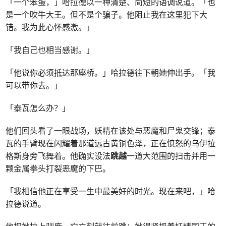
「一个笨蛋，」哈拉德以一种清楚、简短的语调说道。「也
是一个吹牛大王。但不是个骗子。他阻止我在这里犯下大
错。我为此心怀感激。」
「我自己也相当感谢。」
「他说你必须抵达那座桥。」哈拉德往下朝她伸出手。「我
可以带你去。」
「泰瓦怎么办？」
他们回头看了一眼战场，妖精在该处与恶魔和尸鬼交锋；泰
瓦的手臂现在闪耀着那道远古黄铜色泽，正在愤怒的乌伊拉
格斯身旁飞舞着。他确实设法
跳越
一道大范围的扫击并用一
颗金属拳头打裂恶魔的下巴。
「我相信他正在享受一生中最美好的时光。现在来吧，」哈
拉德说道。