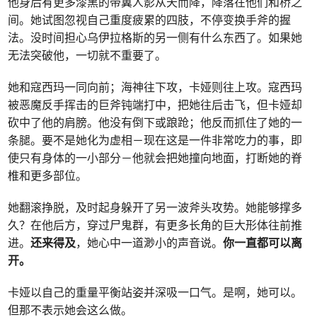
他身后有更多漆黑的带翼人影从天而降，降落在他们和桥之
间。她试图忽视自己重度疲累的四肢，不停变换手斧的握
法。没时间担心乌伊拉格斯的另一侧有什么东西了。如果她
无法突破他，一切就不重要了。
她和寇西玛一同向前；海神往下攻，卡娅则往上攻。寇西玛
被恶魔反手挥击的巨斧钝端打中，把她往后击飞，但卡娅却
砍中了他的肩膀。他没有倒下或踉跄；他反而抓住了她的一
条腿。要不是她化为虚相－现在这是一件非常吃力的事，即
使只有身体的一小部分－他就会把她撞向地面，打断她的脊
椎和更多部位。
她翻滚挣脱，及时起身躲开了另一波斧头攻势。她能够撑多
久？在他后方，穿过尸鬼群，有更多长角的巨大形体往前推
进。
还来得及
，她心中一道渺小的声音说。
你一直都可以离
开。
卡娅以自己的重量平衡站姿并深吸一口气。是啊，她可以。
但那不表示她会这么做。