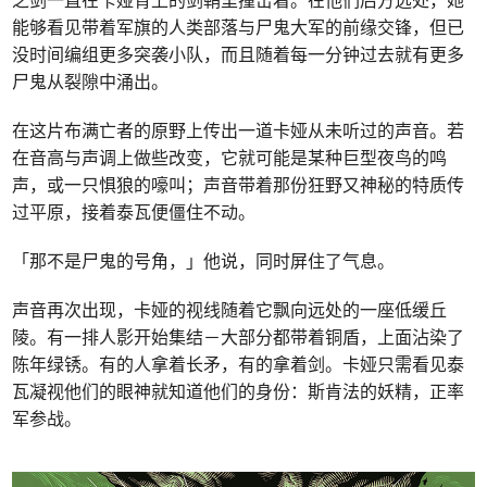
之剑一直在卡娅背上的剑鞘里撞击着。在他们后方远处，她
能够看见带着军旗的人类部落与尸鬼大军的前缘交锋，但已
没时间编组更多突袭小队，而且随着每一分钟过去就有更多
尸鬼从裂隙中涌出。
在这片布满亡者的原野上传出一道卡娅从未听过的声音。若
在音高与声调上做些改变，它就可能是某种巨型夜鸟的鸣
声，或一只惧狼的嚎叫；声音带着那份狂野又神秘的特质传
过平原，接着泰瓦便僵住不动。
「那不是尸鬼的号角，」他说，同时屏住了气息。
声音再次出现，卡娅的视线随着它飘向远处的一座低缓丘
陵。有一排人影开始集结－大部分都带着铜盾，上面沾染了
陈年绿锈。有的人拿着长矛，有的拿着剑。卡娅只需看见泰
瓦凝视他们的眼神就知道他们的身份：斯肯法的妖精，正率
军参战。