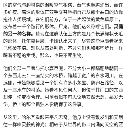
区的空气与碧塔嘉的温暖空气相遇，蒸气也翻腾涌出，而许
多纤瘦、腐烂的形体正双手交替地把自己从那个裂口的边缘
拖往人类境域。在它们前方，位于一片起伏的黄色草原上，
散布着一千个跛行的形体。尸鬼，他们这么称呼它们。
灵俑
的另一种名称。
耸现在这群队伍上方的是几个长满绳状长毛
的形体－托尔嘉巨魔，卡娅认出来了，尽管这些巨魔看起来
已残破不堪。难以从高处判断，不过它们也和那些步兵一样
踩着不稳的步伐。那么，也是不死生物。
他们全部－尸鬼与托尔嘉巨魔，不分大小－都蹒跚地朝同一
个东西走去：一座结实的木桥，跨越了宽广的白水河川。在
远侧，卡娅能够看见一个拥有许多小茅屋、鹅卵石路径，以
及一座水车的村落。她看不见任何人，但位于其门口的东西
却使一切变得合理。村落看似不可思议地安然无恙，毫发无
伤。桥上的那个孤独人影确保了这件事。
从这里，哈尔瓦看起来平凡无奇。他身上没有散发出和艾朗
德一样幽灵般的神光；相较于从世界的伤口内涌向天空的蓝