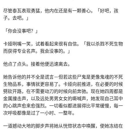
尽管泰瓦表现勇猛，他内在还是有一颗善心。「好吧，孩
子。去吧。」
「你会没事吧？」
卡娅咧嘴一笑，试着看起来很有自信。「我以杀戮不死生物
而获得专业名声。我会没事的。」
他点了点头。接着他便迅速离去。
她告诉他的并不全是谎言－但若这些尸鬼是更像鬼魂的不死
生物品系，事情就更容易了。卡娅向前推进，在必要的时候
劈砍开路，在不需要动刀的时候向前奔驰。现在她四周都是
金属撞击声，以及远处男男女女的嘶喊声，她发现自己耳中
的心跳声愈来愈强烈。一切看似都进展得比平常缓慢，每一
次呼吸都像是过了一小时、一整年。
一道撼动大地的脚步声将她从恍惚状态中唤醒，使她冻结在