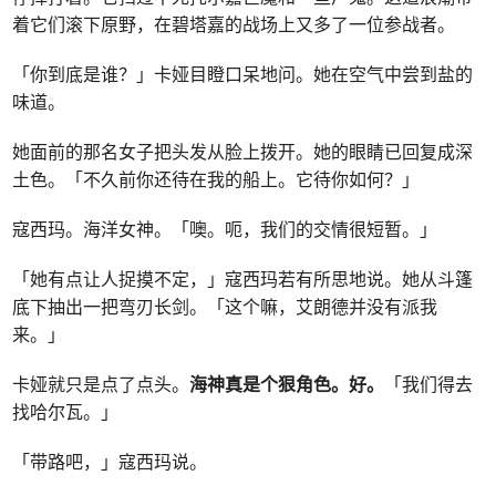
着它们滚下原野，在碧塔嘉的战场上又多了一位参战者。
「你到底是谁？」卡娅目瞪口呆地问。她在空气中尝到盐的
味道。
她面前的那名女子把头发从脸上拨开。她的眼睛已回复成深
土色。「不久前你还待在我的船上。它待你如何？」
寇西玛。海洋女神。「噢。呃，我们的交情很短暂。」
「她有点让人捉摸不定，」寇西玛若有所思地说。她从斗篷
底下抽出一把弯刃长剑。「这个嘛，艾朗德并没有派我
来。」
卡娅就只是点了点头。
海神真是个狠角色。好。
「我们得去
找哈尔瓦。」
「带路吧，」寇西玛说。