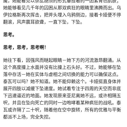
魔，她能看见以杂乱胡须的形式垂挂着的一团紫青色肌肤；
她能够看见几千年的囚困从那双疯狂的眼睛里沸腾而出。乌
伊拉格斯再次挥击，把斧头埋入乌鸦侧边，接着卡娅便不停
翻滚，风声震耳欲聋，一直下坠，下坠。
思考。
思考，思考，思考啊！
她往下看，因强风而瞇起眼睛－她下方的河流激昂翻涌。从
这个高度撞上水面并没有比撞上石头好。不过，她能够在坠
落中存活－她在实体与虚相之间切换的能力可以确保这点。
泰瓦可以吗？她不知道。她不能仰赖这个。卡娅挺直身体并
展开四肢以减缓下坠速度。她试着专注于四周的天空而非底
下迅速逼近的地面。她发现原来亚尼离她不远，或许相隔五
呎，并且在坠向死亡的同时一边咆哮着某种疯狂的战吼。泰
瓦或许隔了二十呎，随着他在空中旋转，所有的优雅与平衡
都派不上场，完全失控。