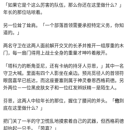
「如果它是个这么厉害的队伍，那么你还在这里做什么？」
年长的那位咕哝着。
另一位耸了耸肩。「一个部落首领需要承担特定义务，你知
道的。」
两名守卫在这两人面前解开交叉的长矛并推开一组厚重的木
门，每一扇门得用上战士全身的重量才呻吟着敞开。
「塔科力的断角亚尼，还有卡纳的持牙人芬恩，」其中一名
守卫大喊。里面有四个人影坐在桌边。预兆觅径人的首领符
眼茵嘉早已抵达，而这座要塞则属于神灵眷恩西格莉德。另
外两位－一位黑皮肤女子和一位红发辫妖精－是陌生人。
芬恩，这两人中较年长的那位，握住了腰间的斧头。「
他
到
底在这里做什么？」
把门关了一半的守卫慌乱地摸索着自己的武器，但西格莉德
却抬起一只手。「茵嘉？」