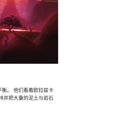
衡。 他们看着欧拉兹卡
林并把大量的泥土与岩石
。