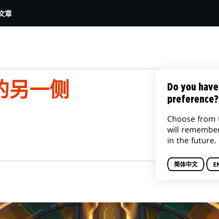
文章
的另一侧
Do you have
preference?
Choose from 
will remembe
in the future.
简体中文
E