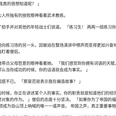
我真的很想知道呢？ 」
大人所独有的挫败眼神看着武术教练。
拍手并对其他的年轻战士们说道。 「练习生！ 两两一组练习你
跑向练习场的另一头，因被迫在整场演讲中噤声而变得更加兴奋地
直盯着僧侣。
微带点父母怒意的眼神看着她。 「我们感觉到你拥有词语的天赋
那么当你成功的时候，你的话语就会成为事实。 」
惑不已。 「那是否就表示我在编造故事？ 」
的时候，你正在讲述某个人的事实。你的职责就是知道他们的经
述对象的作为。 」僧侣的态度十分坚决。 「如果你为了帝国的
须成为自山顶上吶喊的唯一一道声音。 帝国之声，真正重要事物