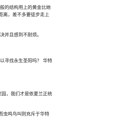
宫般的结构用上的黄金比她
距离，差不多要徒步走上
坚决并且感到不耐烦。
以寻找永生圣阳吗？ 华特
家园，我们才是依夏兰正统
而虫鸣鸟叫则充斥于华特