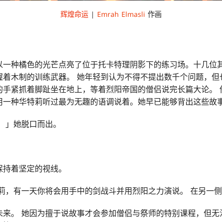
辉煌命运
|
Emrah Elmasli
作画
以一种橘色的光芒点亮了位于托卡特理阴影下的练习场。十几位
握着木制的训练武器。 她年轻到认为不得不提出数千个问题，但
的手紧抓着脚趾坐在地上，等着烈阳帝国的僧侣说完长篇大论。 
用一种华特莉听过最为无趣的语调说着。她早已能够背出这些故事
 」她脱口而出。
保持着坚定的视线。
莉，有一天你将会用手中的剑战斗并用烈阳之力演说。 在另一侧
未来。 她因为擅于说故事才会参加僧侣与祭师的特别课程，但无