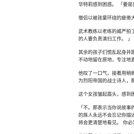
华特莉感到困惑。 「要是
僧侣以被孩童环绕的疲倦
武术教练以老练的威严拍了
的人要负责清扫工作。 」
其余的孩子们慌乱起身并
不动地留在原地，专注地
他叹了一口气，接着用稍
为烈阳帝国的战士诗人，
这个女孩皱起眉头，感到困
「不。那表示当你说故事
的族人永远不会忘记你描
将会更清楚地看见。 你必