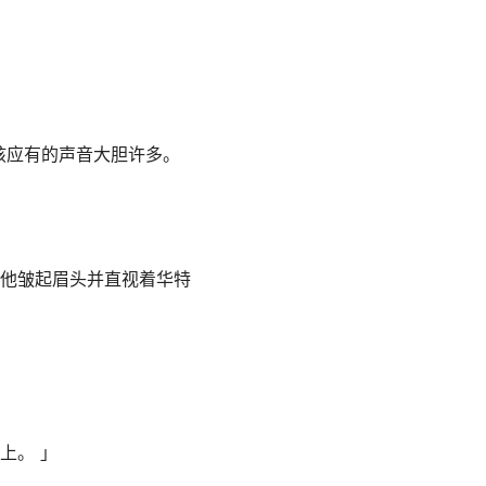
孩应有的声音大胆许多。
 他皱起眉头并直视着华特
上。 」