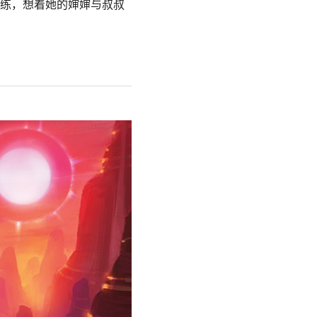
教练，想着她的婶婶与叔叔