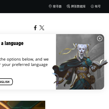
搜寻器
牌张数据库
帐号
 a language
the options below, and we
r your preferred language
NGLISH