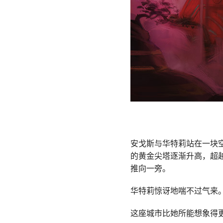
安戈斯与华特莉站在一块
的黄金尖塔逐渐升高，超
推向一旁。
华特莉惊讶地喘不过气来
这座城市比她所能想象得更