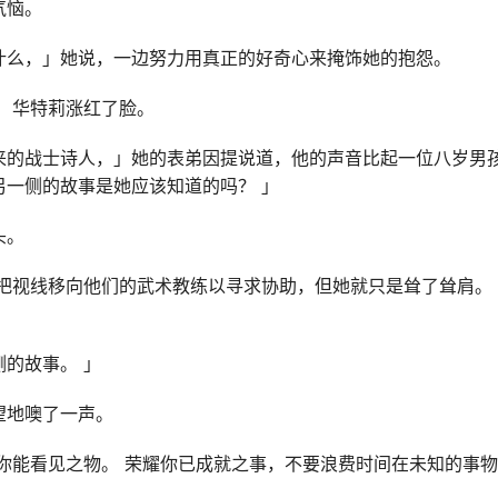
气恼。
什么，」她说，一边努力用真正的好奇心来掩饰她的抱怨。
 华特莉涨红了脸。
来的战士诗人，」她的表弟因提说道，他的声音比起一位八岁男
另一侧的故事是她应该知道的吗？ 」
头。
他把视线移向他们的武术教练以寻求协助，但她就只是耸了耸肩。
的故事。 」
望地噢了一声。
你能看见之物。 荣耀你已成就之事，不要浪费时间在未知的事物