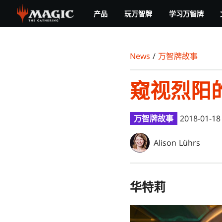
Skip
产品
玩万智牌
学习万智牌
to
main
content
News
/
万智牌故事
窥视烈阳
万智牌故事
2018-01-18
Alison Lührs
华特莉