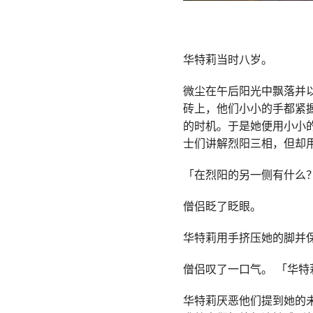
华特莉当时八岁。
微尘在午后阳光中飘落并
砖上，他们小小的手都紧
的时机。于是她便用小小
士们讲解烈阳三相，但却
「在烈阳的另一侧有什么？
僧侣眨了眨眼。
华特莉用手挤压她的脚并
僧侣叹了一口气。 「华特
华特莉厌恶他们提到她的