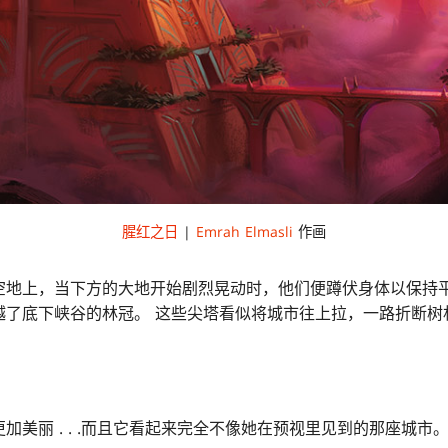
腥红之日
|
Emrah Elmasli
作画
空地上，当下方的大地开始剧烈晃动时，他们便蹲伏身体以保持平
越了底下峡谷的林冠。 这些尖塔看似将城市往上拉，一路折断树
。
加美丽 . . .而且它看起来完全不像她在预视里见到的那座城市