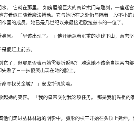
泪水。 它就在那里。 如房屋般巨大的高耸拱门与雕刻，一座迷
个地方看似正随着魔法搏动。它与她所在之处仍与隔着一段不小的
阳帝国的成员，她已是几世纪以来最接近欧拉兹卡的一位了。
着鼻息。 「早该出现了。 」他开始踩着沉重的步伐下山，意志
于是便赶上前去。
到它了，但那是否表示她需要折返呢？ 难道她不该亲自探索内部
却失败了－一抹傻笑出现在她的脸上。
听命寻找黄金城？ 」安戈斯讥笑着。
收起她的笑容。 「我的皇帝交付我这项任务。 那是我们先祖的
随着他们走进丛林林冠的阴影中，弧形的枝干开始在头顶上延伸，