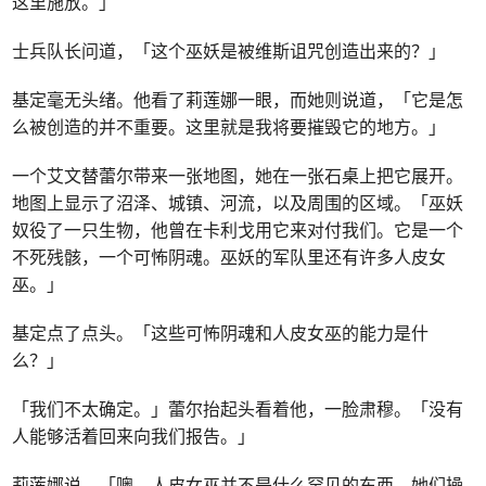
这里施放。」
士兵队长问道，「这个巫妖是被维斯诅咒创造出来的？」
基定毫无头绪。他看了莉莲娜一眼，而她则说道，「它是怎
么被创造的并不重要。这里就是我将要摧毁它的地方。」
一个艾文替蕾尔带来一张地图，她在一张石桌上把它展开。
地图上显示了沼泽、城镇、河流，以及周围的区域。「巫妖
奴役了一只生物，他曾在卡利戈用它来对付我们。它是一个
不死残骸，一个可怖阴魂。巫妖的军队里还有许多人皮女
巫。」
基定点了点头。「这些可怖阴魂和人皮女巫的能力是什
么？」
「我们不太确定。」蕾尔抬起头看着他，一脸肃穆。「没有
人能够活着回来向我们报告。」
莉莲娜说，「噢，人皮女巫并不是什么罕见的东西。她们操