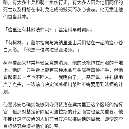
略。有太多士兵和骑士负伤行走，有太多人因为他们同伴的
死亡以及柯帮在卡利戈造成的毁灭而灰心丧志。他无意让他
们首当其冲。
「这里还有其他法师吗？」基定稍早时询问。
「有柯林。」蕾尔指向与宾纳里亚士兵们站在一起的瘦小苍
白人影。「他是一位陶拉里亚法师。」
柯林看起来非常年轻且意志消沉，他的长袍拖在潮湿的草地
上。他的一只手臂上戴有某种水晶与金属神器师护手，但他
看起来却一点也不吓人。「我明白了，」基定说，并礼貌地
点了点头，一边暗自决定试着想出某种不需要用到法师的计
划。
使霍苏安息确实能够剥夺贝赞洛在宾纳里亚这个区域的指挥
官，但那对基定铲除尼可波拉斯的计划而言也至关重要。他
不能让这些疲倦的人们首当其冲以推展他的目标，即使这些
目标终究会造福他们的时空。