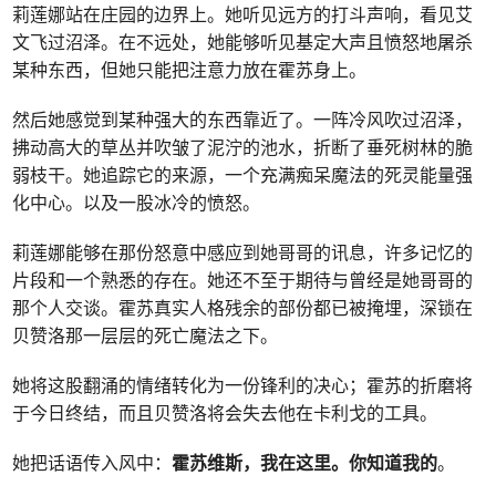
莉莲娜站在庄园的边界上。她听见远方的打斗声响，看见艾
文飞过沼泽。在不远处，她能够听见基定大声且愤怒地屠杀
某种东西，但她只能把注意力放在霍苏身上。
然后她感觉到某种强大的东西靠近了。一阵冷风吹过沼泽，
拂动高大的草丛并吹皱了泥泞的池水，折断了垂死树林的脆
弱枝干。她追踪它的来源，一个充满痴呆魔法的死灵能量强
化中心。以及一股冰冷的愤怒。
莉莲娜能够在那份怒意中感应到她哥哥的讯息，许多记忆的
片段和一个熟悉的存在。她还不至于期待与曾经是她哥哥的
那个人交谈。霍苏真实人格残余的部份都已被掩埋，深锁在
贝赞洛那一层层的死亡魔法之下。
她将这股翻涌的情绪转化为一份锋利的决心；霍苏的折磨将
于今日终结，而且贝赞洛将会失去他在卡利戈的工具。
她把话语传入风中：
霍苏维斯，我在这里。你知道我的
。