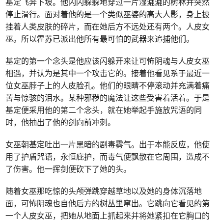
基定飞奔下坡。他闪闪躲躲地穿过一片湿漉漉的树林并突然
停止滑行。面对着他的是一个类似巫婆的高大人影，身上披
挂着人类皮肤的碎片，而在她后方不远处还有两个。人皮女
巫。所以霍苏已派出他所有最可怕的武器来追捕他们。
基定的第一个念头是他应该闪躲开来让可怖阴魂与人皮女巫
相遇，并认为是其中一个攻击它的。接着他看见系于最近一
位女巫脖子上的人皮脸孔。他们的眼睛不停滚动并充满着痛
苦与惊骇的泪水。某种邪秽的魔法让这些受害着活着。于是
基定便采用他的第二个念头，就在她举起手施放咒语的同
时，他抽出了他的剑向前冲刺。
女巫朝基定吐出一片黑暗的剧毒雾气。出于本能反应，他使
用了护盾咒语，永恒庇护，而毒气便飘散在它周围，造成不
了伤害。他一挥剑便砍下了她的头。
随着女巫那吃惊的头颅弹跳穿越草地以及她的身体沉落地
面，可怖阴魂也自他后方的树丛里窜出。它跳向它看见的第
一个人皮女巫，把她从地面上抓起来并将她紧扣在它胸口的