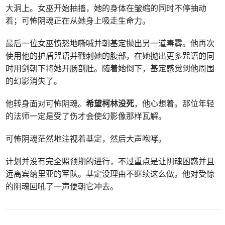
大洞上。女巫开始抽搐，她的身体在皱缩的同时不停抽动
着；可怖阴魂正在从她身上吸走生命力。
最后一位女巫愤怒地嘶喊并朝基定抛出另一道毒雾。他再次
使用他的护盾咒语并戳刺她的腹部，在她抛出更多咒语的同
时用剑朝下将她开肠剖肚。随着她倒下，基定感觉到他周围
的幻影消失了。
他转身面对可怖阴魂。
希望柯林没死
，他心想着。那位年轻
的法师一定是受了伤才会使幻影像那样瓦解。
可怖阴魂茫然地注视着基定，然后大声咆哮。
计划并没有完全照预期的进行，不过重点是让阴魂困惑并且
远离宾纳里亚的军队。基定没理由不继续这么做。他对受惊
的阴魂回吼了一声便朝它冲去。