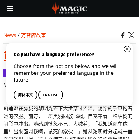
Skip
to
main
content
News
/
万智牌故事
重返多明纳里亚：第二集
Do you have a language preference?
Choose from the options below, and we will
万智牌故事
2018-03-22
remember your preferred language in the
future.
Martha Wells
简体中文
ENGLISH
莉莲娜在朦胧的黎明光芒下大步穿过沼泽，泥泞的杂草拖着
她的衣服。前方，一群黑鸦四散飞起，自笼罩着一株枯树的
阴影中冲出。她感到愤怒不已，大喊着，「我知道你在这
里！出来面对我啊，该死的家伙！」她从黎明时分起就一直