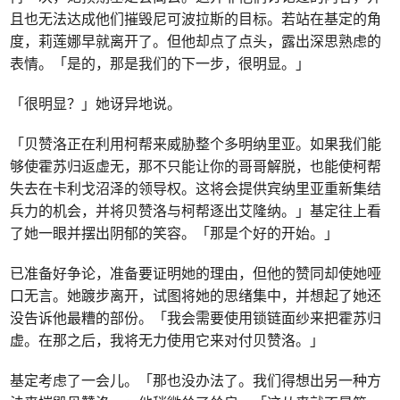
且也无法达成他们摧毁尼可波拉斯的目标。若站在基定的角
度，莉莲娜早就离开了。但他却点了点头，露出深思熟虑的
表情。「是的，那是我们的下一步，很明显。」
「很明显？」她讶异地说。
「贝赞洛正在利用柯帮来威胁整个多明纳里亚。如果我们能
够使霍苏归返虚无，那不只能让你的哥哥解脱，也能使柯帮
失去在卡利戈沼泽的领导权。这将会提供宾纳里亚重新集结
兵力的机会，并将贝赞洛与柯帮逐出艾隆纳。」基定往上看
了她一眼并摆出阴郁的笑容。「那是个好的开始。」
已准备好争论，准备要证明她的理由，但他的赞同却使她哑
口无言。她踱步离开，试图将她的思绪集中，并想起了她还
没告诉他最糟的部份。「我会需要使用锁链面纱来把霍苏归
虚。在那之后，我将无力使用它来对付贝赞洛。」
基定考虑了一会儿。「那也没办法了。我们得想出另一种方