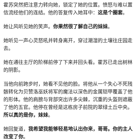
霍苏突然把注意力转向她，锁定了她的位置。愤怒与难以置
信流经他们的连结。他的答复传入她耳中：
这是个圈套
。
她让风听见她的笑声。
你果然很了解自己的妹妹
。
她听见一声心灵怒吼并转身离开，穿过潮湿的土壤往庄园走
去。
她在通往主厅的阶梯前停了下来并回头看。霍苏已走出树林
的阴影。
当他向前跨步时，她看不见他的脸。将他从一个失心不死残
骸转化为贝赞洛巫妖将军的魔法以深色的金属铠甲覆盖了他
的形体。他的肩膀与背部突出许多尖棘，沉重的头盔则遮蔽
了他的五官。他停在曾经是这栋房子前院的翠绿土丘中央。
所以真的是你，妹妹
。
她回复道，
我希望我能够轻易地认出你来，哥哥。你的主人
改变了你
。