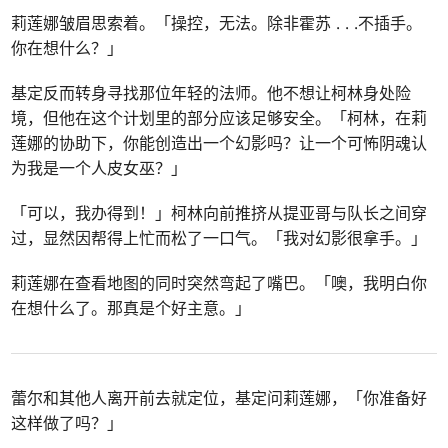
莉莲娜皱眉思索着。「操控，无法。除非霍苏 . . .不插手。
你在想什么？」
基定反而转身寻找那位年轻的法师。他不想让柯林身处险
境，但他在这个计划里的部分应该足够安全。「柯林，在莉
莲娜的协助下，你能创造出一个幻影吗？让一个可怖阴魂认
为我是一个人皮女巫？」
「可以，我办得到！」柯林向前推挤从提亚哥与队长之间穿
过，显然因帮得上忙而松了一口气。「我对幻影很拿手。」
莉莲娜在查看地图的同时突然弯起了嘴巴。「噢，我明白你
在想什么了。那真是个好主意。」
蕾尔和其他人离开前去就定位，基定问莉莲娜，「你准备好
这样做了吗？」