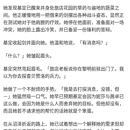
她发现基定已醒来并身处旅店花园的草药与遍地的蔬菜之
间。他正缓慢地用一把借来的剑摆出各种战斗姿态，显然正
在测试她对于他肩膀的疗效。她停在他面前，准备面对一场
冲突，她的脸上露出冷笑，并已备妥一份锋利的答辩。
基定收起剑并面向她。他温和地说，「有消息吗？」
「什么？」她皱起眉头。
基定突然弯起眉毛。「旅店老板说你在黎明前就出门了。我
以为你去探查贝赞洛的兵力。」
她做了一个不耐烦的手势。「我是去打探消息，没错，但
－」她猛然吸一口气。她早已预期基定会因为妮莎与茜卓已
这么做，会因为她是什么人而舍弃她的目标。但他却没有，
而且她若不请求他的帮忙的话她就是个笨蛋。
在从沼泽折返的路上，她已试着想出一个解释她的需求但却