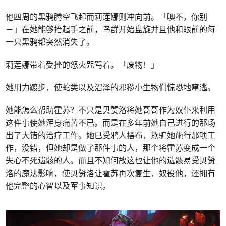
他四周的黑鸦腾空飞起而莉莲娜则冲向前。「噢不，你别
－」在她能够抬起手之前，鸟群开始盘旋并且他和眼前的每
一只黑鸦都突然消失了。
莉莲娜带着受挫的怒火咒骂着。「废物！」
她用力踱步，使蛇类以及沼泽的邪秽小生物们惊恐地窜逃。
她能怎么帮助霍苏？不只是贝赞洛将她哥哥作为奴仆来利用
这件事使她浑身痛苦不已。而是在多年前她自己进行的那场
出了大错的治疗工作。她已受鸦人摆布，欺骗她施行那项工
作，没错，但她却是做了那件事的人，那个将霍苏变成一个
失心不死遗骸的人。而且不知何故这也让他的遗骸易受贝赞
洛的魔法影响，使贝赞洛让霍苏再次复生，奴役他，还拥有
他完整的心智以及军事知识。