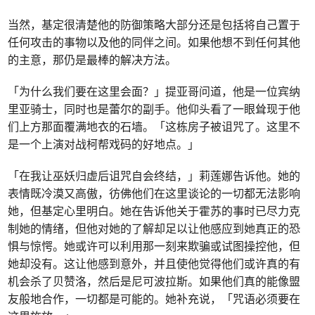
当然，基定很清楚他的防御策略大部分还是包括将自己置于
任何攻击的事物以及他的同伴之间。如果他想不到任何其他
的主意，那仍是最棒的解决方法。
「为什么我们要在这里会面？」提亚哥问道，他是一位宾纳
里亚骑士，同时也是蕾尔的副手。他仰头看了一眼耸现于他
们上方那面覆满地衣的石墙。「这栋房子被诅咒了。这里不
是一个上演对战柯帮戏码的好地点。」
「在我让巫妖归虚后诅咒自会终结，」莉莲娜告诉他。她的
表情既冷漠又高傲，彷佛他们在这里谈论的一切都无法影响
她，但基定心里明白。她在告诉他关于霍苏的事时已尽力克
制她的情绪，但他对她的了解却足以让他感应到她真正的恐
惧与惊愕。她或许可以利用那一刻来欺骗或试图操控他，但
她却没有。这让他感到意外，并且使他觉得他们或许真的有
机会杀了贝赞洛，然后是尼可波拉斯。如果他们真的能像盟
友般地合作，一切都是可能的。她补充说，「咒语必须要在