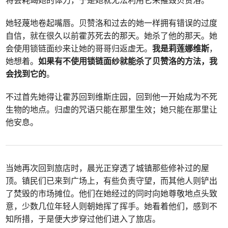
将会耗竭她的体力，于是她就无法利用它来摧毁贝赞洛。
她轻蔑地卷起嘴唇。贝赞洛和过去的她一样拥有错误的过度
自信，就在很久以前霍苏死去的那天。她杀了他的那天。她
会使用锁链面纱来让她的哥哥归返虚无。
我是莉莲娜维斯
，
她想着。
如果有不使用锁链面纱就能杀了贝赞洛的方法，我
会找到它的
。
不过首先她得让霍苏回到维斯庄园，回到他一开始成为不死
生物的地点。归虚的咒语只能在那里生效；她只能在那里让
他安息。
当她再次回到旅店时，晨光正穿透了城镇那些修补过的屋
顶。镇民们已来到广场上，有些负责守望，而其他人则铲出
了焚毁的市场摊位。他们在她经过的同时向她尊敬地点头致
意，少数几位年轻人则朝她挥了挥手。她看着他们，感到不
知所措，于是便大步穿过他们进入了旅店。