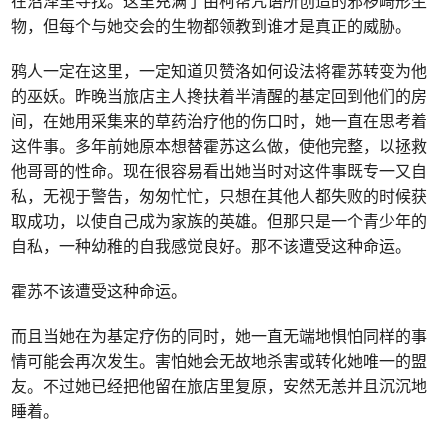
在沼泽里寻找。这里充满了由柯帮咒语所创造的邪秽畸形生
物，但每个与她交会的生物都领教到谁才是真正的威胁。
鸦人一定在这里，一定知道贝赞洛如何设法将霍苏转变为他
的巫妖。昨晚当旅店主人搀扶着半清醒的基定回到他们的房
间，在她用采集来的草药治疗他的伤口时，她一直在思考着
这件事。多年前她原本想替霍苏这么做，使他完整，以拯救
他哥哥的性命。现在很容易看出她当时对这件事既专一又自
私，无视于警告，匆匆忙忙，只想在其他人都失败的时候获
取成功，以使自己成为家族的英雄。但那只是一个青少年的
自私，一种幼稚的自我感觉良好。那不该遭受这种命运。
霍苏不该遭受这种命运。
而且当她在为基定疗伤的同时，她一直无端地惧怕同样的事
情可能会再次发生。害怕她会无故地杀害或转化她唯一的盟
友。不过她已经把他留在旅店里复原，安然无恙并且沉沉地
睡着。