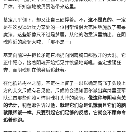
尸体，不知怎地被贝赞洛带来这里。
基定几乎倒下，却又让自己硬撑着。
不，这不是真的
。一定
是在这股逼近兵力某处的一位柯帮僧侣大范围地施放了痴呆
魔法。这些影像只不过是梦魇，从他的潜意识里抽出。在阴
魂附近的魔骑大喊，「那不是－」
基定向前冲并把长矛笔直地扔向阴魂胸口那敞开的大洞。它
正中靶心，接着阴魂开始摇晃并愤怒地嘶吼。基定拔腿狂
奔，而阴魂则在他身后追赶着。
在他抵达树林之前，基定往上瞥了一眼以确定高飞于头顶上
方的艾文斥候有看见他。斥候将会通知蕾尔派出宾纳里亚军
队追击那些仰赖可怖阴魂打头阵的魔骑。
像这种与阴魂有关
的诡计
，莉莲娜告诉过他，
就是它们总是饥饿而且它们的脑
就跟稀饭一样。只要引起它们足够的反感，它就会不顾命令
追着你跑。