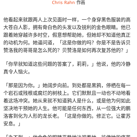
Chris Rahn
作画
他看起来就跟两人上次见面时一样，一个身穿黑色服装的高
大苍白人影，拥有骨白色的头发以及锐利的金色眼睛。他已
跟着她穿越许多时空，假意想帮助她，但她却不知道他真正
的动机为何。她逼问道，「这是你做的吗？你是不是告诉贝
赞洛我的哥哥是怎么死的？贝赞洛是如何再次复苏他的？」
「你早就知道这些问题的答案了，莉莉，」他说，他的冷静
真令人恼火。
「那是因为你。」她阔步向前。到处都是黑鸦，停栖在每一
个岩石或残根或腐烂的树枝上。它们默默且一动也不动地看
着这场冲突。她从来就不知道鸦人是什么，或是他为何如此
坚决地干预她的人生。他可能是任何东西，从一位强大的鹏
洛客到化为人形的龙长老。「这是你做的。修正它。让霍苏
安息。」