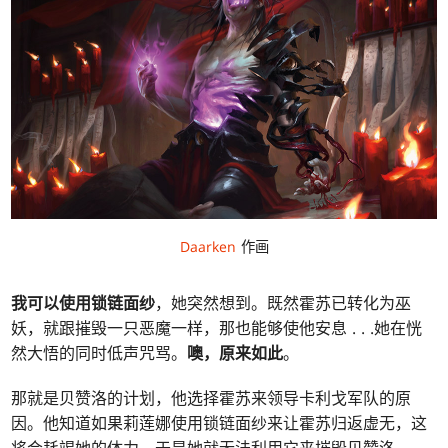
Daarken
作画
我可以使用锁链面纱
，她突然想到。既然霍苏已转化为巫
妖，就跟摧毁一只恶魔一样，那也能够使他安息 . . .她在恍
然大悟的同时低声咒骂。
噢，原来如此
。
那就是贝赞洛的计划，他选择霍苏来领导卡利戈军队的原
因。他知道如果莉莲娜使用锁链面纱来让霍苏归返虚无，这