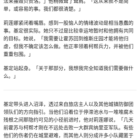
法来摧毁贝赞洛。」他稍微耸了耸肩。「这从来就不是简
单，或容易的事。我们都很清楚。」
莉莲娜紧闭着嘴唇。感到一股恼人的情绪波动是相当愚蠢的
事。基定很实际。她只不过是比较幸运地暂时和他拥有共同
的目标。她说，「我需要让霍苏回到维斯庄园才能将他归
虚，但我不确定该怎么做。他正率领着柯帮兵力，并被他们
重重包围。」
基定站起身。「关于那部分，我想我完全知道我们需要做什
么。」
基定带头进入沼泽，透过来自旅店主人以及其他城镇防御团
领队们的方向指引。当他们沿着位于停滞池水与一堆堆腐木
残根之间那隐约可见的小径前进时，他对莉莲娜说，「几天
前霍苏与柯帮才刚在不远处击败一大群宾纳里亚军队。有些
他们的伤者仍在城里避难，而其他人则分成许多小队藏匿于