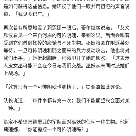
是如何获得这些信息。她环视了他们一眼并用粗哑的声音说
道，「我见多识广。」
再次若有所思地看了莉莲娜一眼后，蕾尔继续说道，「艾文
斥候看见一个来自河岸的可怖阴魂，来到这里。后面会跟着
受到它们僧侣操控的魔骑与不死生物。巫妖将会在附近某处
等待，一旦可怖阴魂和随之而来的兵力发动攻击，他也将对
我们出手。」她挺起胸膛，稍微甩开了她的翅膀。「这表示
人皮女巫可能不会在今日与我们交战。巫妖从未同时派她们
上战场。」
「就算只有一个可怖阴魂也够糟了，」提亚哥如此评论。
队长说道，「每件事都有第一次；我们不能期望只会面对某
一种。」
基定不希望宾纳里亚的军队面对巫妖的任何一种生物。他问
莉莲娜，「你能操控一个可怖阴魂吗？」