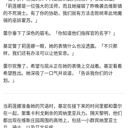
「莉莲娜是一位强大的法师，而且她摧毁了昨晚袭击维斯镇
的不死骑士。有了你的协助，我们就有方法击败统率此地魔
骑的巫妖霍苏。」
蕾尔垂下了深色的眉毛。「你知道他们指挥官的名字？」
基定瞥了莉莲娜一眼，她的表情什么也没透露。「不只那
样，我们还有办法可以让他安息。」
蕾尔犹豫了，希望与屈从正在她的表情上交战着。基定看着
希望胜出。她深吸了一口气并说道，「告诉我你们的计
划。」
当莉莲娜准备她的咒语时，基定在接下来的时间里都和蕾尔
在一起，聚集卡利戈剩余的宾纳里亚兵力。隔天黎明，他们
都出现在维斯庄园周围的高地上，包括一小群宾纳里亚士
兵、骑士，以及艾文斥侯。