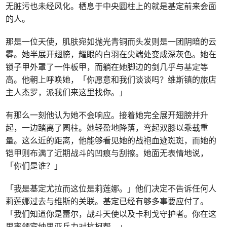
无脏污也未经风化。栖息于中央圆柱上的就是基定前来会面
的人。
那是一位天使，肌肤宛如抛光青铜而头发则是一团阴暗的云
雾。她半展开翅膀，耀眼的白羽在尖端处变成深灰色。她在
锁子甲外罩了一件板甲，而躺在她脚边的剑几乎与基定等
高。他朝上呼唤她，「你愿意和我们谈谈吗？维斯镇的旅店
主人杰罗，派我们来这里找你。」
有那么一刻他认为她不会响应。接着她完全展开翅膀并升
起，一边踏离了圆柱。她轻盈地降落，弯起双膝以乘载重
量。这么近的距离，他能够看见她的战袍血迹斑斑，而她的
铠甲则布满了近期战斗的凹痕与刮擦。她面无表情地说，
「你们是谁？」
「我是基定尤拉而这位是莉莲娜。」他们决定不告诉任何人
莉莲娜过去与维斯的关联。基定已经有够多事要应付了。
「我们知道你是蕾尔，战斗天使以及卡利戈守护者。你在这
里率领宾纳里亚兵力对抗柯帮。」