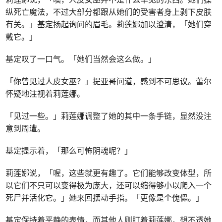
纵死亡魔法，不过大部分都跟从她们的受害者身上剥下皮肤
有关。」基定扬起询问的眉毛。莉莲娜加以澄清，「她们穿
戴它。」
基定叹了一口气。「她们当然会这么做。」
「你曾见过人皮女巫？」提亚哥问道，感到不可思议。蕾尔
怀疑地注视着莉莲娜。
「见过一些。」莉莲娜调整了她的其中一条手链，显然没注
意到周遭。
基定提示着，「那么可怖阴魂呢？」
莉莲娜说，「喔，这些就更有趣了。它们能够改变体型，所
以它们不只可以变得极为庞大，还可以缩得够小以爬入一个
死尸并活化它。」她来回摆动手指。「更像是个傀儡。」
基定保持着平静的表情，而其他人则盯着莉莲娜，想不透她