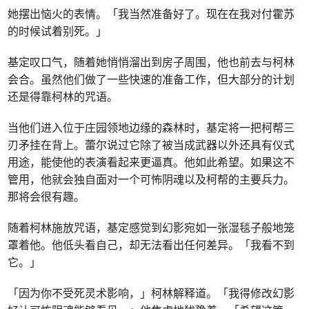
她摆出恼火的表情。「我当然准备好了。现在在我对付霍苏
的时候试着别死。」
基定叹口气，随着她悄悄溜出到房子周围，他也前去与柯林
会合。虽然他们做了一些快速的准备工作，但大部分的计划
还是得靠柯林的咒语。
当他们进入位于庄园领地边缘的森林时，基定将一把柯帮三
刃矛挂在背上。蕾尔说过它除了被当成武器以外还具有仪式
用途，能使他的表演看起来更逼真。他如此希望。如果这不
管用，他就会独自面对一个可怖阴魂以及柯帮的主要兵力。
那将会很有趣。
随着柯林施放咒语，基定感觉到幻影宛如一张湿毯子般地笼
罩着他。他低头看自己，却无法看出任何差异。「我看不到
它。」
「因为你不受死灵术影响，」柯林解释道。「我得修改幻影