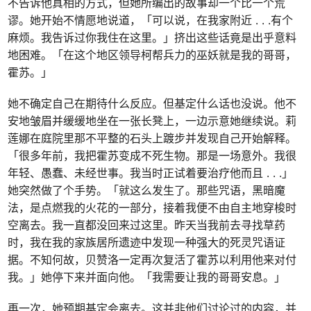
不告诉他真相的方式，但她所编出的故事却一个比一个荒
谬。她开始不情愿地说道，「可以说，在我家附近 . . .有个
麻烦。我告诉过你我住在这里。」挤出这些话竟是出乎意料
地困难。「在这个地区领导柯帮兵力的巫妖就是我的哥哥，
霍苏。」
她不确定自己在期待什么反应。但基定什么话也没说。他不
安地皱眉并缓缓地坐在一张长凳上，一边示意她继续说。莉
莲娜在庭院里那不平整的石头上踱步并发现自己开始解释。
「很多年前，我把霍苏变成不死生物。那是一场意外。我很
年轻、愚蠢、未经世事。我当时正试着要治疗他而且 . . .」
她突然做了个手势。「就这么发生了。那些咒语，黑暗魔
法，是点燃我的火花的一部分，接着我便不由自主地穿梭时
空离去。我一直都没回来过这里。昨天当我前去寻找草药
时，我在我的家族居所遗迹中发现一种强大的死灵咒语证
据。不知何故，贝赞洛一定再次复活了霍苏以利用他来对付
我。」她停下来并面向他。「我需要让我的哥哥安息。」
再一次，她预期基定会离去。这并非他们讨论过的内容，并