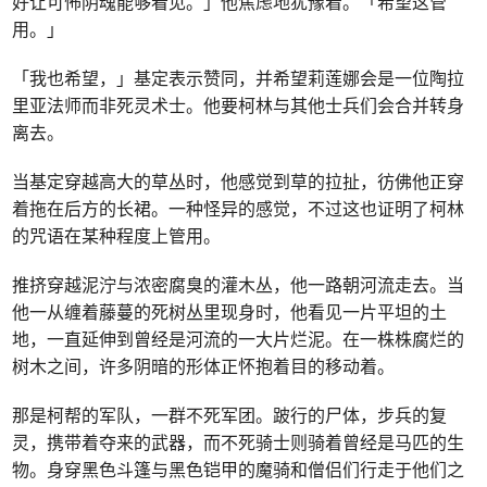
好让可怖阴魂能够看见。」他焦虑地犹豫着。「希望这管
用。」
「我也希望，」基定表示赞同，并希望莉莲娜会是一位陶拉
里亚法师而非死灵术士。他要柯林与其他士兵们会合并转身
离去。
当基定穿越高大的草丛时，他感觉到草的拉扯，彷佛他正穿
着拖在后方的长裙。一种怪异的感觉，不过这也证明了柯林
的咒语在某种程度上管用。
推挤穿越泥泞与浓密腐臭的灌木丛，他一路朝河流走去。当
他一从缠着藤蔓的死树丛里现身时，他看见一片平坦的土
地，一直延伸到曾经是河流的一大片烂泥。在一株株腐烂的
树木之间，许多阴暗的形体正怀抱着目的移动着。
那是柯帮的军队，一群不死军团。跛行的尸体，步兵的复
灵，携带着夺来的武器，而不死骑士则骑着曾经是马匹的生
物。身穿黑色斗篷与黑色铠甲的魔骑和僧侣们行走于他们之