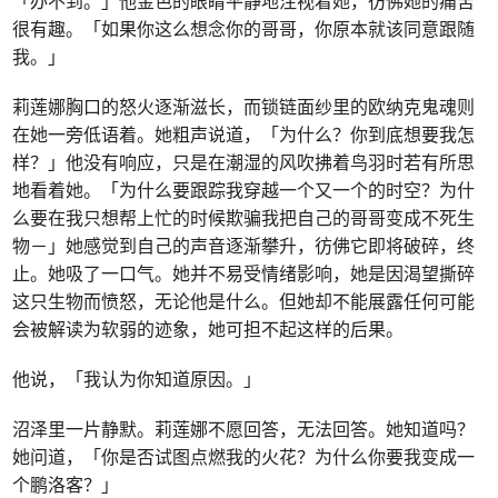
「办不到。」他金色的眼睛平静地注视着她，彷佛她的痛苦
很有趣。「如果你这么想念你的哥哥，你原本就该同意跟随
我。」
莉莲娜胸口的怒火逐渐滋长，而锁链面纱里的欧纳克鬼魂则
在她一旁低语着。她粗声说道，「为什么？你到底想要我怎
样？」他没有响应，只是在潮湿的风吹拂着鸟羽时若有所思
地看着她。「为什么要跟踪我穿越一个又一个的时空？为什
么要在我只想帮上忙的时候欺骗我把自己的哥哥变成不死生
物－」她感觉到自己的声音逐渐攀升，彷佛它即将破碎，终
止。她吸了一口气。她并不易受情绪影响，她是因渴望撕碎
这只生物而愤怒，无论他是什么。但她却不能展露任何可能
会被解读为软弱的迹象，她可担不起这样的后果。
他说，「我认为你知道原因。」
沼泽里一片静默。莉莲娜不愿回答，无法回答。她知道吗？
她问道，「你是否试图点燃我的火花？为什么你要我变成一
个鹏洛客？」