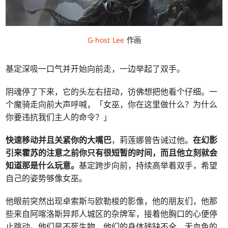
G-host Lee
作画
基定深吸一口气并开始向前走，一边举起了双手。
阴魂停了下来，它的头左右扭动，彷佛想把他看个仔细。一
个魔骑走向前大声呼喊，「女巫，你在这里做什么？为什么
你要违抗我们主人的命令？」
快速移动并且关紧你的大嘴巴
，莉莲娜曾告诫过他。
在幻影
引来霍苏的注意之前你只有很短暂的时间，而且他立刻就会
知道那是什么玩意。
基定跨步向前，持续高举着双手，希望
自己的姿势够像女巫。
他眼前突然出现卓索斯与欧勒梭的影像，他的朋友们，他那
些来自阿喀洛斯异邦人城区的杂牌军，接着他胸口的心便停
止跳动。他们是不死生物，他们的身体残缺不全，无血色的