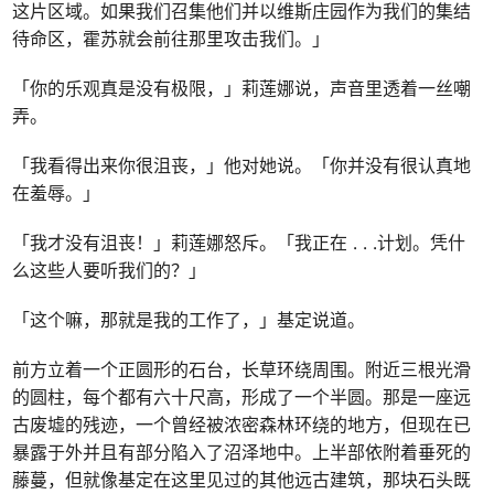
这片区域。如果我们召集他们并以维斯庄园作为我们的集结
待命区，霍苏就会前往那里攻击我们。」
「你的乐观真是没有极限，」莉莲娜说，声音里透着一丝嘲
弄。
「我看得出来你很沮丧，」他对她说。「你并没有很认真地
在羞辱。」
「我才没有沮丧！」莉莲娜怒斥。「我正在 . . .计划。凭什
么这些人要听我们的？」
「这个嘛，那就是我的工作了，」基定说道。
前方立着一个正圆形的石台，长草环绕周围。附近三根光滑
的圆柱，每个都有六十尺高，形成了一个半圆。那是一座远
古废墟的残迹，一个曾经被浓密森林环绕的地方，但现在已
暴露于外并且有部分陷入了沼泽地中。上半部依附着垂死的
藤蔓，但就像基定在这里见过的其他远古建筑，那块石头既