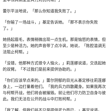
蕾尔平淡地说，「那么你知道我失败了。」
「你输了一场战斗，」基定告诉她。「那不表示你失败
了。」
她扬起眉毛，表情稍微出现一点生机。那是恼怒的表情，但
至少是种活力。她的声音带了点冷讽，她说，「陈腔滥调无
法阻止柯帮。」
「没错，他那种方式很令人恼火，」莉莲娜说道，交迭起她
的双臂。「不过我们是前来提供协助的。」
「你们应该早点来的。」蕾尔阴郁的目光从基定移往莉莲娜
身上，一边打量着他们。「我的兵力四散藏身。如果我再次
与柯帮开战，他们将会被摧毁。就让他们尽力防卫自身与彼
此。我们无法在公开的战斗中打败柯帮。」
「我了解，但我们并不只是提供武力而已，」基定说道。