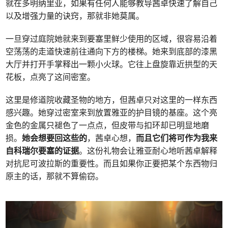
就在多明纳里亚，如果有任何人能够教导茜卓快速了解自己
以及增强力量的诀窍，那就非她莫属。
一旦穿过庭院她就来到要塞里鲜少使用的区域，很容易沿着
空荡荡的走道快速前往通向下方的楼梯。她来到底部的漆黑
大厅并打开手掌释出一颗小火球。它往上盘旋靠近拱型的天
花板，点亮了这间密室。
这里是修道院收藏圣物的地方，但茜卓只对这里的一样东西
感兴趣。她穿过密室来到放置雅亚的护目镜的基座。这个亮
金色的金属只褪色了一点点，但皮带与扣环却已明显地磨
损。
她会想要回这些的
，茜卓心想，
而且它们将可作为我来
自科瑞尔要塞的证据
。这份礼物会让雅亚耐心地听茜卓解释
对抗尼可波拉斯的重要性。而且如果你正要把某个东西物归
原主的话，那就不算偷窃。