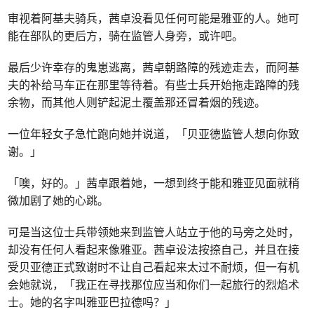
审视着阿基夫骑兵，茜卓没看见任何可能是雅亚的人。她可
能在部队的更后方，骑在监管人身旁，或许吧。
最后少许幸存的鬼崽逃离，茜卓朝路障的残迹走去，而阿基
夫的补给马车正在那里等待着。有些士兵开始拖走路障的残
余物，而其他人则铲起泥土覆盖那还冒着烟的残迹。
一位年轻女子急忙跑向她并说道，「贝亚德监管人想向你致
谢。」
「噢，好的。」茜卓跟着她，一想到终于能和雅亚见面就稍
微加剧了她的心跳。
可是当这位士兵带领她来到监管人站立于他的马旁之处时，
却没有任何人看起来像雅亚。茜卓设法按捺自己，并且在接
受贝亚德正式致谢时不让自己看起来太过不耐烦，但一有机
会她就说，「我正在寻找那位应当和你们一起旅行的烈焰术
士。她的名字叫雅亚巴拉德吗？」