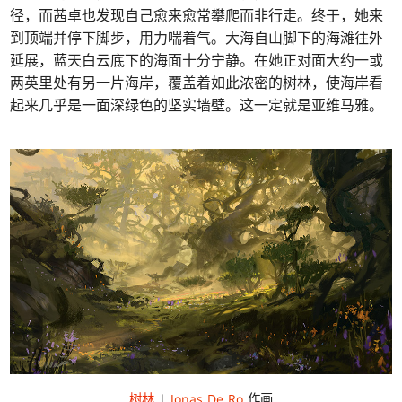
径，而茜卓也发现自己愈来愈常攀爬而非行走。终于，她来
到顶端并停下脚步，用力喘着气。大海自山脚下的海滩往外
延展，蓝天白云底下的海面十分宁静。在她正对面大约一或
两英里处有另一片海岸，覆盖着如此浓密的树林，使海岸看
起来几乎是一面深绿色的坚实墙壁。这一定就是亚维马雅。
树林
|
Jonas De Ro
作画