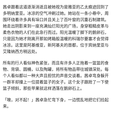
茜卓跟着这道逐渐消逝且被她视为是雅亚的乙太痕迹回到了
多明纳里亚。冰凉的空气冲刷过她。她站在一条小巷中，周
围环绕着许多具有垛口并且关上了百叶窗的沉重石制建筑。
她走出阴影来到一座充满灿烂阳光的广场，身穿粗糙皮革与
柔色衣物的人们在此急行而过。阳光温暖了脚下的鹅卵石，
只是因为她才刚离开那如烤箱般温暖的科瑞尔要塞才会觉得
冰凉。这里是阿基维亚，新阿基夫的首都，位于宾纳里亚与
艾隆纳西方稍远处。
所有的行人看似神色紧张，而且有许多人正拖着一篮篮的食
物、背袋、圆桶，以及陶罐，将所有物品带往城镇深处。每
个人看似都以一种大声且担忧的声音交谈着。茜卓弯身躲开
一群羊却撞上一位提着篮子的女子。这个女子踉跄了一下使
篮子倾斜，那些苹果就这样洒落在鹅卵石上。
「噢，对不起！」茜卓急忙弯下身，一边慌乱地把它们捡起
来。