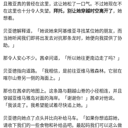
且雅亚真的曾经在这里，这让她松了一口气。不过她现在不
在这里也十分令人失望。
拜托，别让她穿越时空离开了
，她
想着。
贝亚德解释道，「她说她来阿基维亚寻找某位她的朋友，而
当她听闻我们即将出发去对抗那条龙时，她便向我提供了协
助。」
那令人安心不少。茜卓问道，「所以她往更南边走了吗？」
贝亚德指向道路。「我相信，是前往亚维马雅森林。它就在
喀尔山脊另一侧的海面上。」
那也在茜卓的地图上。这条路与翻越山脊的小径相连，并且
穿越亚维马雅岛对面的海岸。「谢谢你！」茜卓对他说。
「我该走了。我希望能试着尽快追上她。」
贝亚德向她点了点头并比向补给马车。「如果你想追踪她，
请收下我们的一些食物和补给品吧。最起码我们可以这么做