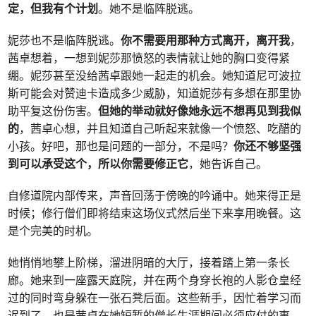
定，
但我有个计划
。她不是临阵脱逃。
妮莎也不是临阵脱逃。
你不需要用那种方式离开，离开我
，
茜卓想着，一想到妮莎那愤怒的表情就让她的胸口变得紧
绷。妮莎甚至没给茜卓跟她一起走的机会。她知道尼可波拉
斯可能会对赞迪卡造成多少威胁，知道妮莎有多想在那里协
助平复这份伤害。
但她的举动就好像她永远不想再见到我似
的
，茜卓心想，并且知道自己听起来就像一个愤怒、吃醋的
小孩。好吧，那也是问题的一部分，不是吗？
你还不够坚强
到可以承受这个，所以你需要修正它
，她告诉自己。
自修道院内部传来，声音回荡于傍晚的吟诵中。她来得正是
时候；修行僧们即将结束这场仪式然后坐下来享用晚餐。这
是个完美的时机。
她悄悄地攀上阶梯，溜进阴暗的大厅，接着踏上第一条长
廊。她来到一座露天庭院，并在两个身穿长袍的人影仓皇经
过的同时弯身躲在一张石凳后面。这些新手，因忙着学习而
迟到了，也是茜卓在她短暂的僧长生涯期间必须应付的事。