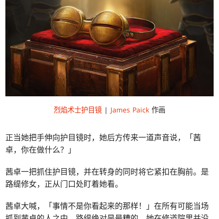
烈焰术士护目镜
|
James Paick
作画
正当她把手伸向护目镜时，她后方传来一道声音说，「茜
卓，你在做什么？」
茜卓一把抓住护目镜，并在转身的同时将它紧扣在胸前。是
路缇修女，正从门口处盯着她看。
茜卓大喊，「事情不是你看起来的那样！」在所有可能当场
抓到茜卓的人之中，路缇绝对是最糟的。她在修道院里并没