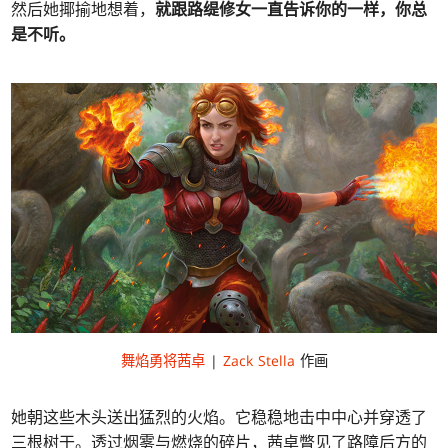
然后她揶揄地想着，
就跟路缇修女一直告诉你的一样，你总
是不听。
舞焰勇将茜卓
|
Zack Stella
作画
她朝这些木头送出猛烈的火焰。它稳稳地击中中心并穿透了
三根树干。透过烟雾与燃烧的碎片，茜卓瞥见了路障后方的