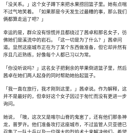
「没关系。」这个女子蹲下来把水果捞回篮子里。她有点喘
不过气地笑着。「如果那是今天发生过最糟的事，那么我们
俩都算走运了吧？」
幸运的是，群众没有惊慌并且都绕过了茜卓和那名女子，彷
佛她们是溪流中的岩石。「这一切是为了什么？」茜卓问
道。显然这座城市正在为了某个东西做准备，但它却井然有
序且几近熟练，好像每个人都已习以为常。
「你没听说吗？」这名女子把剩余的苹果倒进篮子里，然后
茜卓在她们两人起身的同时帮助她抬起篮子。
「我一直在旅行，我才刚到这里，」茜卓说。作为解释，这
并不是最好的，但幸好这个女子因过于匆忙而没有更进一步
询问。
她说，「噢，这次又是喀尔山脊的鬼崽了，还有他们那条神
龙，普罗许。他们准备攻打这座城市，不过监管人贝亚德已
召集了一队士兵以及一位强大的烈焰术士来解决他们。希望