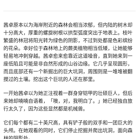
茜卓原本以为海岸附近的森林会相当浓郁，但内陆的树木却
十分高大，厚重的螺旋树根以拱型弧度突出于地表上。枝叶
繁盛的林冠将阳光转为绿色的阴影，不过到处都是色彩缤纷
的花朵。幸好位于森林地上的蕨类植物相当低矮，让她能够
轻易地冲刺穿越。茜卓愈来愈靠近这道噪音，直到她来到一
座低陷且可能是非自然形成的山谷边缘。它几乎呈现圆形，
而且底部还有一个新掘出的巨大坑洞，周围则是一堆堆被翻
搅过的土壤。挖出这个巨坑的人还在那里。
一开始茜卓以为她正注视着一群身穿铠甲的壮硕巨人，但后
来她却喃喃自语着，「噢，对，我明白了。」她已经独自旅
行太久了，因为这些显然都是机械兽。
它们每个都有二十英尺高，具有铲子般的双手和一团巨大的
头颅。在她观看的同时，它们停止挖掘并爬出坑洞，面向森
林的阴影处。