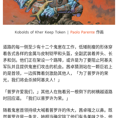
Kobolds of Kher Keep Token |
Paolo Parente
作画
道路的每一侧至少有十二个鬼崽在工作，低矮削瘦的形体穿
着各式各样的金属与皮制铠甲和头盔，全副武装着斧头、长
矛和剑。他们正在架设一个路障，或许是为了要阻止阿基夫
军队并且提供鬼崽们攻击的机会。茜卓猜测站在一颗巨岩上
的是首领，一边挥舞着剑激励其他人，「为了普罗许的荣
光，我们将会杀掉阿基夫人！」
「普罗许爱我们，」其他人在拖着另一根倒下的树横越道路
时回应道。「我们以普罗许为荣。」
随着鬼崽首领持续大喊着普罗许的伟大，茜卓嗤之以鼻。既
然普罗许是一条龙，她相当确定除了他们有多美味之外，他