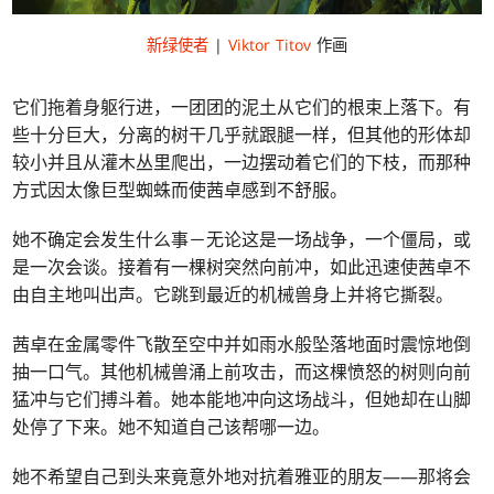
新绿使者
|
Viktor Titov
作画
它们拖着身躯行进，一团团的泥土从它们的根束上落下。有
些十分巨大，分离的树干几乎就跟腿一样，但其他的形体却
较小并且从灌木丛里爬出，一边摆动着它们的下枝，而那种
方式因太像巨型蜘蛛而使茜卓感到不舒服。
她不确定会发生什么事－无论这是一场战争，一个僵局，或
是一次会谈。接着有一棵树突然向前冲，如此迅速使茜卓不
由自主地叫出声。它跳到最近的机械兽身上并将它撕裂。
茜卓在金属零件飞散至空中并如雨水般坠落地面时震惊地倒
抽一口气。其他机械兽涌上前攻击，而这棵愤怒的树则向前
猛冲与它们搏斗着。她本能地冲向这场战斗，但她却在山脚
处停了下来。她不知道自己该帮哪一边。
她不希望自己到头来竟意外地对抗着雅亚的朋友——那将会