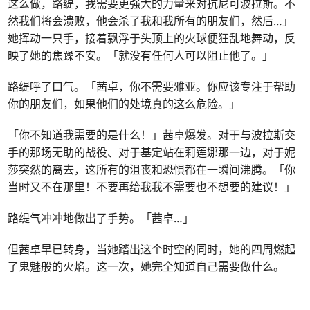
这么做，路缇，我需要更强大的力量来对抗尼可波拉斯。不
然我们将会溃败，他会杀了我和我所有的朋友们，然后…」
她挥动一只手，接着飘浮于头顶上的火球便狂乱地舞动，反
映了她的焦躁不安。「就没有任何人可以阻止他了。」
路缇呼了口气。「茜卓，你不需要雅亚。你应该专注于帮助
你的朋友们，如果他们的处境真的这么危险。」
「你不知道我需要的是什么！」茜卓爆发。对于与波拉斯交
手的那场无助的战役、对于基定站在莉莲娜那一边，对于妮
莎突然的离去，这所有的沮丧和恐惧都在一瞬间沸腾。「你
当时又不在那里！不要再给我我不需要也不想要的建议！」
路缇气冲冲地做出了手势。「茜卓…」
但茜卓早已转身，当她踏出这个时空的同时，她的四周燃起
了鬼魅般的火焰。这一次，她完全知道自己需要做什么。