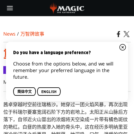
Skip
to
main
content
News
/
万智牌故事
重返多明纳里亚：第八集
Do you have a language preference?
Choose from the options below, and we will
万智牌故事
2018-05-02
remember your preferred language in the
future.
Martha Wells
简体中文
ENGLISH
茜卓穿越时空前往瑞格沙。她穿过一团火焰风暴，再次出现
位于科瑞尔要塞宽阔石阶下方的岩地上。太阳正从山脉后方
落下，自邻近火山冒出的浓烟将天空染成一片带有橘色斑纹
的艳红。白昼的热度渗入她的骨头中，这在经历多明纳里亚