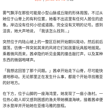
雾气飘浮在那些可能是小型山脉或丘陵的形体周围，不过从
她位于山脊上的有利位置，她看不出这里有任何人居住的迹
象。岸边没有任何小径或道路，完全没有文明的记号。感到
沮丧，她大声地说，「我该怎么找到…」
突然位于内陆山坡上的一整区巨树开始颤抖晃动，然后前后
摆荡，彷佛一阵突如其来的风将它们如孩童玩具般地摇晃。
乘着微风而来，茜卓隐约听见金属的撞击敲打声，以及某种
东西的微弱咆哮声。
「我想这回答了那个问题。」茜卓开始走下山脊，尽可能快
速地移动。无论那里正在发生什么事，都是个开始寻找雅亚
的好地方。
在下方，位于山脚的一座海湾里，她发现了一座小渔村。一
位热心助人却又感到困惑的渔夫带她横渡海峡，接着茜卓便
涉水登岸并开始她在亚维马雅的旅程。