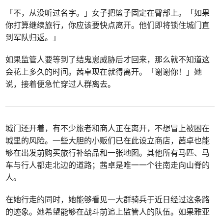
「不，从没听过名字。」女子把篮子固定在臀部上。「如果
你打算继续旅行，你应该要快点离开。他们即将锁住城门直
到军队归返。」
如果监管人要等到了结鬼崽威胁后才回来，那么就不知道这
会花上多久的时间。茜卓现在就得离开。「谢谢你！」她
说，接着便急忙穿过人群离去。
城门还开着，有不少旅者和商人正在离开，不想冒上被困在
城里的风险。一些大胆的小贩们已在此设立商店，茜卓也能
够在出发前购买旅行补给品和一张地图。其他所有马匹、马
车与行人都走北边的道路；茜卓是唯一一个往南走向山脊的
人。
在她行走的同时，她能够看见一大群骑兵于近日经过这条路
的迹象。她希望能够在战斗前追上监管人的队伍。如果雅亚