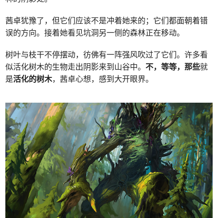
茜卓犹豫了，但它们应该不是冲着她来的；它们都面朝着错
误的方向。接着她看见坑洞另一侧的森林正在移动。
树叶与枝干不停摆动，彷佛有一阵强风吹过了它们。许多看
似活化树木的生物走出阴影来到山谷中。
不，等等，那些
就
是
活化的树木
，茜卓心想，感到大开眼界。