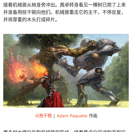
接着机械兽从她身旁冲出。茜卓转身看见一棵树已爬了上来
并准备用枝干砸向他们。机械兽重击它的主干，不停反复，
并将厚重的木头打成碎片。
火热干预
|
Adam Paquette
作画