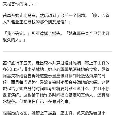
来报答你的协助。」
茜卓开始走向马车，然后想到了最后一个问题。「噢，监管
人？雅亚正在寻找的那个朋友是谁？」
「我不确定。」贝亚德摇了摇头。「她说那是某个已经离开
很久的人。」
茜卓旅行了五天，走出森林并穿过道路尾端，攀上了山脊的
多岩山坡与灌木丛林地。她小心翼翼地消耗她的食物，尽管
阿基夫补给官告诉她这些份量应该能撑到她抵达海岸的时
候，而且每当道路与溪流交会时她都会装满她的水袋。这趟
旅程给了她充分的时间思考她将要对雅亚说什么，并且不停
反复演练。这也给了她许多时间担心基定和其他人，还有想
念妮莎。但她确信自己正在做对的事。
根据她的地图，她攀上了最后一座山脊，愈来愈难看见小