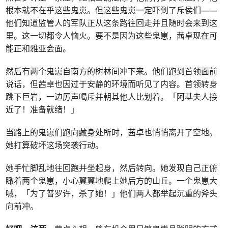
根本就不在乎这些鬼崽。但这些鬼崽一定吓到了斥侯们——
他们知道监管人的军队正从这条路往回走并且随时会来到这
里。这一切都令人恼火。要不是因为这些鬼崽，茜卓现在可
能正和雅亚会面。
然后有两个鬼崽自南方的树林间冲下来。他们跑到首领面前
说话，但茜卓也因过于安静的环境而听见了内容。首领转身
跳下巨岩，一边厉声喝斥并朝其他人比划着。「阿基夫人接
近了！准备就绪！」
当路上的鬼崽们跑向藏身处所时，茜卓也悄悄离开了空地。
她打算破坏这场突袭行动。
她手忙脚乱地往回跑并坐起身，然后转向。她发现自己正俯
瞰着两个鬼崽，小心翼翼地爬上她后方的山丘。一个鬼崽大
喊，「为了普罗许，杀了她！」他们两人都举起沉重的斧头
向前冲。