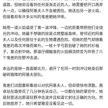
道路，但她却没看到任何渐渐走近的人。她需要把开口再弄
大一点，以确保阿基夫人不会被困住。她送出另一波火焰，
但接着却有许多尖叫的鬼崽朝她冲来。
她用一道火焰逼退了第一波冲锋，一边抗拒着想把他们全烧
光的冲动。她最不想做的就是点燃整座森林，使邻近的阿基
夫人以及任何居住于此的生物遭遇危险。但她的怒气却随着
鬼崽的再次冲锋而窜升。一枝十字弓箭划破了她的衬衫袖
子，差点射中她。那道仔细瞄准的火焰细流转变为炸熟了六
个鬼崽的狂野冲击波。
幸运的是她一直面朝北方，避开了在同一时刻冲过她身后那
破碎路障的阿基夫部队。
鬼崽们试图重新集结以对抗阿基夫人，但却很快地溃散。茜
卓站在路旁花了几分钟告诉自己，一切都在她的掌控中，她
是刻意送出那道狂野冲击波并且知道它射往正确的方向。然
后她放弃了，她只希望雅亚没看见这一切。