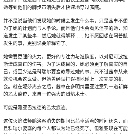
她等到他们的脚步声消失后才快速地穿过庭院。
并不是说当他们发现她的时候会发生什么事，只是茜卓不想
为了她的计划而与人争论。而且他们也会看见沮丧的她，知
道发生了某些事，然后她就得解释 . . . 她不愿回想在阿芒凯
发生的事，更别说要解释它了。
她需要更强的火力，更好的专注力与准确度，以对尼可波拉
斯造成真正的伤害。为了达成目的，她必须更了解真实的自
己，或至少这是科瑞尔要塞教导过她的事。只不过茜卓从来
就没机会这么做。但她曾经误打误撞地碰上一次完美的机
会。就在妮莎离去之后，茜卓在多明纳里亚注意到一道新鲜
的乙太痕迹，来自一位强大的烈焰术士。
可能是雅亚巴拉德的乙太痕迹。
这位火焰法师鹏洛客消失的期间比茜卓活着的时间还久，而
且科瑞尔要塞的每个人都认为她已经死了。但雅亚现在可能