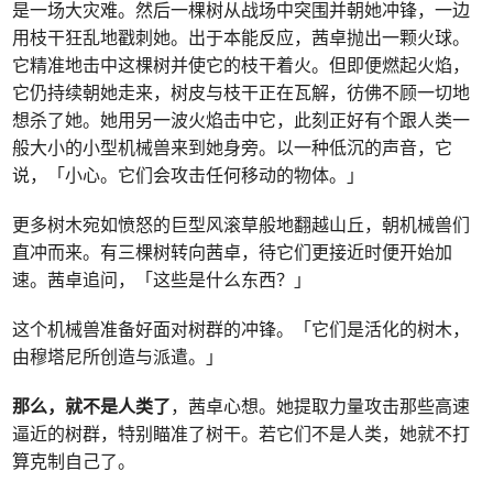
是一场大灾难。然后一棵树从战场中突围并朝她冲锋，一边
用枝干狂乱地戳刺她。出于本能反应，茜卓抛出一颗火球。
它精准地击中这棵树并使它的枝干着火。但即便燃起火焰，
它仍持续朝她走来，树皮与枝干正在瓦解，彷佛不顾一切地
想杀了她。她用另一波火焰击中它，此刻正好有个跟人类一
般大小的小型机械兽来到她身旁。以一种低沉的声音，它
说，「小心。它们会攻击任何移动的物体。」
更多树木宛如愤怒的巨型风滚草般地翻越山丘，朝机械兽们
直冲而来。有三棵树转向茜卓，待它们更接近时便开始加
速。茜卓追问，「这些是什么东西？」
这个机械兽准备好面对树群的冲锋。「它们是活化的树木，
由穆塔尼所创造与派遣。」
那么，就不是人类了
，茜卓心想。她提取力量攻击那些高速
逼近的树群，特别瞄准了树干。若它们不是人类，她就不打
算克制自己了。