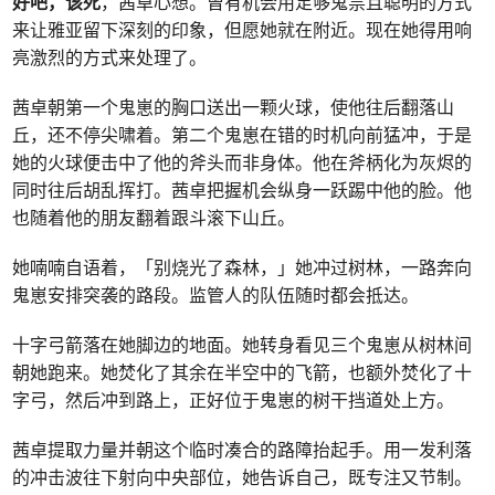
好吧，该死
，茜卓心想。曾有机会用足够鬼祟且聪明的方式
来让雅亚留下深刻的印象，但愿她就在附近。现在她得用响
亮激烈的方式来处理了。
茜卓朝第一个鬼崽的胸口送出一颗火球，使他往后翻落山
丘，还不停尖啸着。第二个鬼崽在错的时机向前猛冲，于是
她的火球便击中了他的斧头而非身体。他在斧柄化为灰烬的
同时往后胡乱挥打。茜卓把握机会纵身一跃踢中他的脸。他
也随着他的朋友翻着跟斗滚下山丘。
她喃喃自语着，「别烧光了森林，」她冲过树林，一路奔向
鬼崽安排突袭的路段。监管人的队伍随时都会抵达。
十字弓箭落在她脚边的地面。她转身看见三个鬼崽从树林间
朝她跑来。她焚化了其余在半空中的飞箭，也额外焚化了十
字弓，然后冲到路上，正好位于鬼崽的树干挡道处上方。
茜卓提取力量并朝这个临时凑合的路障抬起手。用一发利落
的冲击波往下射向中央部位，她告诉自己，既专注又节制。