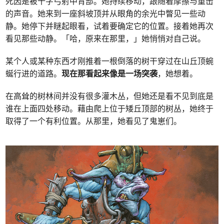
死因是被十字弓射中背部。她持续移动，跟随着摩擦与重击
的声音。她来到一座斜坡顶并从眼角的余光中瞥见一些动
静。她停下并瞇起眼看，试着要确定它的位置。接着她再次
看见那些动静。「哈，原来在那里，」她悄悄对自己说。
某个人或某种东西才刚推着一根倒落的树干穿过在山丘顶蜿
蜒行进的道路。
现在那看起来像是一场突袭
，她想着。
在高耸的树林间并没有很多灌木丛，但她还是看不见到底是
谁在上面四处移动。藉由爬上位于矮丘顶部的树丛，她终于
取得了一个有利位置。从那里，她看见了鬼崽们。