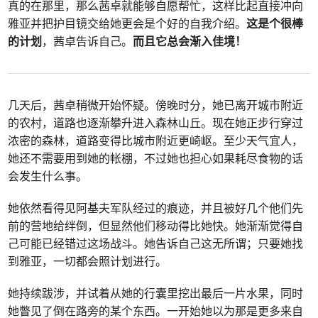
真的在那里，那么茜卓就能够自愿帮忙，这样比起直接冲向
雅亚并把护目镜交给她更会是个好的自我介绍。
这是个很棒
的计划
，茜卓告诉自己。
而且它总会渐入佳境！
几天后，茜卓稍微开始怀疑。傍晚时分，她已离开城市附近
的农村，道路也逐渐攀升进入森林山丘。现在她正步行穿过
浓密的森林，道路变得比城市附近更崎岖。至少天气宜人，
她还不需要用到她的帐棚，不过她也担心如果耗尽食物的话
会发生什么事。
她依然看得见阿基夫军队经过的痕迹，并且被好几个他们先
前的营地给绊倒，但显然他们移动得比她快。她渐渐觉得自
己可能已经错过这场战斗。她告诉自己这无所谓；只要她找
到雅亚，一切都会照计划进行。
她持续跋涉，并试着从她的行囊里挖出最后一片水果，同时
她瞥见了倒在路旁的某个东西。一开始她以为那是更多来自