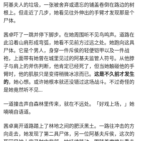
阿基夫人的垃圾，一张被舍弃或遗忘的铺盖卷倒在路边的树
根上。但走近了几步，她看见往外伸出的手臂才发现那是个
尸体。
茜卓吓了一跳并停下脚步。在她周围听不见鸟鸣声。道路在
此沿着山肩形成弯弧，她看不见前方过远之处。她跑向这具
尸体。它是个男人，身穿一件斥侯的轻便铠甲以及一件战
袍，上面带有她曾在城里见过的阿基夫监管人符号。从他脖
子与肩上的斧伤判断，他肯定已经死了，但当她触碰他的手
臂时，他的肌肤只是变得稍微冰凉而已。
这是不久前才发生
的
，她心想。或许她根本就还没错过这场战斗。不过奇怪的
是她竟然听不见…
一道撞击声自森林里传来，就在不远处。「好戏上场，」她
喃喃自语道。
茜卓离开道路踏上了林地之间的肥沃黑土。一路往冲击的方
向走去，她发现了第二具尸体，另一位阿基夫斥侯，这次的