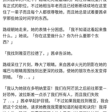
有正式的职位，不过她相当年老而且已经断断续续地在这里
住了一辈子而且每个人都很尊敬她，而且她总是试着要茜卓
学那些她没时间学的东西。
路缇朝她走来，她的表情十分困惑。「我不知道这看起来像
什么，」她说。「你在这里做什么？你为什么要那个东
西？」
「我找到雅亚巴拉德了，」茜卓告诉她。
路缇呆住了片刻，睁大了眼睛。来自茜卓火光的阴影在她的
嘴巴与眼睛周围蚀刻出更深的纹路，使她的银灰色长发变得
阴暗。「你 . . 。」
「我认为她就在多明纳里亚！我们在阿芒凯之后前往那里－
好恐怖，波拉斯差一点杀了我们所有人，而且我们失败
了 . . 。」茜卓举起护目镜。「不过如果我能找到雅亚，我会
把这个交给她，请求她教我我需要知道的秘密和诀窍！我得