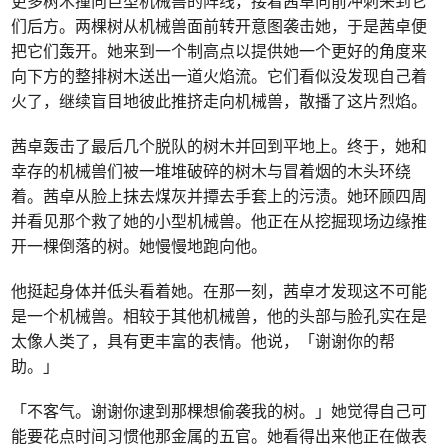
更多树木撞向巨型机械兽的阵线，接着茜卓向前冲刺来到它
们后方。两棵树从机械兽面前转开意图袭击她，于是茜卓便
把它们轰开。她来到一个制高点以提供她一个更好的角度来
向下方的整排树木送出一道火焰流。它们看似没发现自己着
火了，继续盲目地彼此推挤走向机械兽，散播了这片烈焰。
茜卓轰击了最后几个脱队的树木并回到平地上。终于，她和
幸存的机械兽们被一堆堆破碎的树木与冒着烟的木头环绕
着。茜卓从脸上抹去煤灰并撢去手套上的污渍。她环顾四周
并看见那个救了她的小型机械兽。他正在从挖掘现场边缘推
开一棵倒落的树。她慢慢地跑向他。
他挺起身体并低头看着她。在那一刻，茜卓才发现这不可能
是一个机械兽。相较于其他机械兽，他的头部与脸孔实在是
太像人类了，具有更丰富的表情。他说，「谢谢你的帮
助。」
「不客气。谢谢你逮到那棵想偷袭我的树。」她觉得自己可
能要花点时间习惯他那金属的五官。她看得出来他正在做表