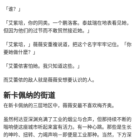
「谁？」
「艾紫培，你的同类。一个鹏洛客。泰兹瑞在地表看见她，
但因为他们的过节而不敢贸然接近她。」
「艾紫培，」薇薇安重複说道，把这个名字牢牢记住。「你
要她做什麽？」
「艾蕾侬害怕她。我只知道这些。」
而艾蕾侬的敌人就是薇薇安想要认识的人。
新卡佩纳的街道
在新卡佩纳的三层地区中，薇薇安最不喜欢梅齐奥。
虽然柯达亚深渊充满了工业的烟尘与合声，但那持续不断的
嗡响使这座城市听起来富有活力。有一种心跳。那些是生长
的呻吟、扭转、力竭声响－即便是工业那种。当然，下方深