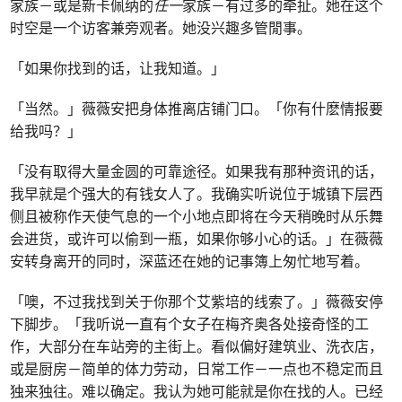
家族－或是新卡佩纳的
任一
家族－有过多的牵扯。她在这个
时空是一个访客兼旁观者。她没兴趣多管閒事。
「如果你找到的话，让我知道。」
「当然。」薇薇安把身体推离店铺门口。「你有什麽情报要
给我吗？」
「没有取得大量金圆的可靠途径。如果我有那种资讯的话，
我早就是个强大的有钱女人了。我确实听说位于城镇下层西
侧且被称作天使气息的一个小地点即将在今天稍晚时从乐舞
会进货，或许可以偷到一瓶，如果你够小心的话。」在薇薇
安转身离开的同时，深蓝还在她的记事簿上匆忙地写着。
「噢，不过我找到关于你那个艾紫培的线索了。」薇薇安停
下脚步。「我听说一直有个女子在梅齐奥各处接奇怪的工
作，大部分在车站旁的主街上。看似偏好建筑业、洗衣店，
或是厨房－简单的体力劳动，日常工作－一点也不稳定而且
独来独往。难以确定。我认为她可能就是你在找的人。已经