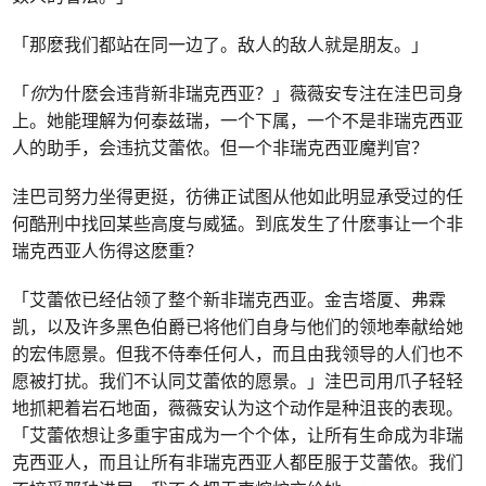
「那麽我们都站在同一边了。敌人的敌人就是朋友。」
「
你
为什麽会违背新非瑞克西亚？」薇薇安专注在洼巴司身
上。她能理解为何泰兹瑞，一个下属，一个不是非瑞克西亚
人的助手，会违抗艾蕾侬。但一个非瑞克西亚魔判官？
洼巴司努力坐得更挺，彷彿正试图从他如此明显承受过的任
何酷刑中找回某些高度与威猛。到底发生了什麽事让一个非
瑞克西亚人伤得这麽重？
「艾蕾侬已经佔领了整个新非瑞克西亚。金吉塔厦、弗霖
凯，以及许多黑色伯爵已将他们自身与他们的领地奉献给她
的宏伟愿景。但我不侍奉任何人，而且由我领导的人们也不
愿被打扰。我们不认同艾蕾侬的愿景。」洼巴司用爪子轻轻
地抓耙着岩石地面，薇薇安认为这个动作是种沮丧的表现。
「艾蕾侬想让多重宇宙成为一个个体，让所有生命成为非瑞
克西亚人，而且让所有非瑞克西亚人都臣服于艾蕾侬。我们