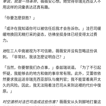
单说，就是一场革命
，薇薇安心想。她觉得非瑞克西亚人不
用这样的词彙表达还真有趣。
「你要怎麽获胜？」
「或许在我知道你可以被信任后我才会告诉你。」洼巴司缓
缓地换回无精打采的姿态，彷彿坐挺身体已经变得太过费
力。
她
在三人中竟被视为不可信赖，薇薇安并没有忽略这份讽
刺。「非常好。我该怎麽证明自己？」
「当然，你要替我们办点事，」泰兹瑞说道。「为了不引起
怀疑，我能够去的地方和做的事非常有限。此外，艾蕾侬依
然要求我运送非瑞克西亚部队与魔判官；我不能冒着离开太
久的风险。因此，我无法陪着洼巴司从来到这裡的代价中復
原。」
时空渡桥对洼巴司造成这些伤害？
薇薇安从头到脚地打量这