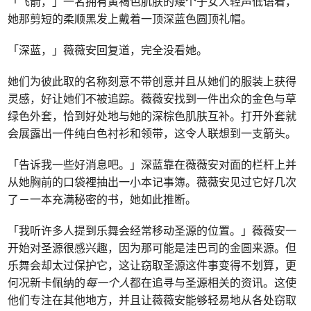
「飞箭，」一名拥有黄褐色肌肤的矮个子女人轻声低语着，
她那剪短的柔顺黑发上戴着一顶深蓝色圆顶礼帽。
「深蓝，」薇薇安回复道，完全没看她。
她们为彼此取的名称刻意不带创意并且从她们的服装上获得
灵感，好让她们不被追踪。薇薇安找到一件出众的金色与草
绿色外套，恰到好处地与她的深棕色肌肤互补。打开外套就
会展露出一件纯白色衬衫和领带，这令人联想到一支箭头。
「告诉我一些好消息吧。」深蓝靠在薇薇安对面的栏杆上并
从她胸前的口袋裡抽出一小本记事簿。薇薇安见过它好几次
了－一本充满秘密的书，她如此推断。
「我听许多人提到乐舞会经常移动圣源的位置。」薇薇安一
开始对圣源很感兴趣，因为那可能是洼巴司的金圆来源。但
乐舞会却太过保护它，这让窃取圣源这件事变得不划算，更
何况新卡佩纳的
每一个人
都在追寻与圣源相关的资讯。这使
他们专注在其他地方，并且让薇薇安能够轻易地从各处窃取