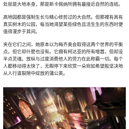
处就是大地本身，那是新卡佩纳所拥有最接近自然的连结。
高地园都是强制生长与精心修剪过的大自然。但那裡有具有
真实树木的公园，每当她渴望某些绿色且活生生的东西时便
值得漫步于其间。
夹在它们之间，她原本以为梅齐奥会取得这两个世界的平衡
点。但它却什麽也没有。它拥有柯达亚的所有喧嚣，但却没
半点灵魂。放纵与过度消费他人的劳力在此称霸一切。每个
人都移动得太快了，无暇停下来欣赏一朵宛如希望般坚决地
从人行道裂隙中绽放的蒲公英。