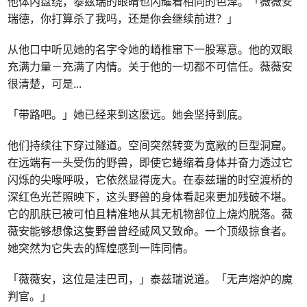
他体内盘绕，泰兹瑞的眼睛也闪耀着相同的色泽。「薇薇安
瑞德，你打算杀了我吗，还是你会继续前进？」
从他口中听见她的名字令她的嵴椎窜下一股寒意。他的双眼
充满力量－充满了内情。关于他的一切都不可信任。薇薇安
很清楚，可是
...
「带路吧。」她已经来到这麽远。她会坚持到底。
他们持续往下穿过隧道。空间突然转变为宽敞的巨型洞窟。
在远端有一头受伤的野兽，即使它蜷缩着身体并奋力透过它
闪烁的尖喙呼吸，它依然显得庞大。在泰兹瑞的时空渡桥的
深红色光芒照映下，这头野兽的身体看起来更加残破不堪。
它的肌肤已被可怕且精准地从其无机物部位上烧灼脱落。薇
薇安能够想像这隻野兽曾经威风又致命。一个顶级掠食者。
她突然为它失去的辉煌感到一阵同情。
「薇薇安，这位是洼巴司，」泰兹瑞说道。「无声熔炉的魔
判官。」