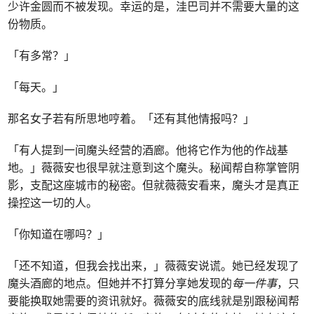
少许金圆而不被发现。幸运的是，洼巴司并不需要大量的这
份物质。
「有多常？」
「每天。」
那名女子若有所思地哼着。「还有其他情报吗？」
「有人提到一间魔头经营的酒廊。他将它作为他的作战基
地。」薇薇安也很早就注意到这个魔头。秘闻帮自称掌管阴
影，支配这座城市的秘密。但就薇薇安看来，魔头才是真正
操控这一切的人。
「你知道在哪吗？」
「还不知道，但我会找出来，」薇薇安说谎。她已经发现了
魔头酒廊的地点。但她并不打算分享她发现的
每一件事
，只
要能换取她需要的资讯就好。薇薇安的底线就是别跟秘闻帮