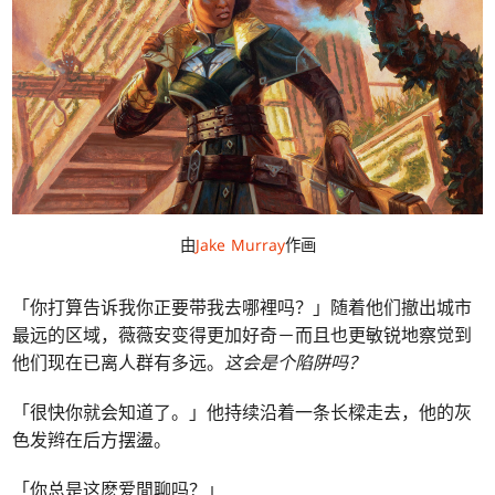
由
Jake Murray
作画
「你打算告诉我你正要带我去哪裡吗？」随着他们撤出城市
最远的区域，薇薇安变得更加好奇－而且也更敏锐地察觉到
他们现在已离人群有多远。
这会是个陷阱吗？
「很快你就会知道了。」他持续沿着一条长樑走去，他的灰
色发辫在后方摆盪。
「你总是这麽爱閒聊吗？」