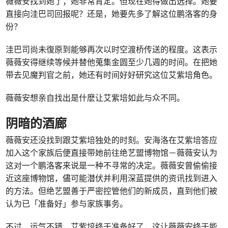
薇薇安找到她了；她非常肯定。但现在她得做出选择。她要
直接向洼巴司回报呢？还是，她要先多了解这位鹏洛客的身
份？
洼巴司尚未復原到能够再次以时空渡桥传送的程度。这表示
薇薇安得继续等候并替他蒐集金圆至少几週的时间。在把她
带去见魔判官之前，她还有时间好好研究这位艾紫培角色。
薇薇安想亲自找出是什麽让艾紫培如此与众不同。
阴暗的酒廊
薇薇安还没找到跟艾紫培独处的时刻。安海洛在艾紫培答应
加入这个家族后便直接带她前往绝艺盟博物馆－薇薇安认为
这对一个鹏洛客来说是一种不寻常的决定。薇薇安曾偷偷接
近这座博物馆，儘可能潜伏并利用深蓝提供的资讯找到进入
的方法。但绝艺盟善于严密控管他们的新成员，直到他们被
认为已「准备好」参与家族事务。
不过，运气不错，艾紫培终于准备好了，这让薇薇安终于能