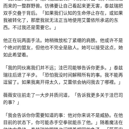
而来的一整群野兽。彷彿要让自己看起来更无害，泰兹瑞把
双手交叠于背后。「如果我们认知的生命停止存在，或如果
我被转化了，那麽我就无法正当地使用艾蕾侬所承诺的东
西。不过我还是需要它。」
他正在玩两面手法。她稍微放松了紧绷的肩膀。他或许不是
个绝对的盟友，但他也不完全是敌人。她可以接受这点，她
如此希望着。
「我的同伙离我们并不远；洼巴司能够告诉你更多。」泰兹
瑞往后退了半步。「恐怕我没时间解释所有的事。我不能再
逗留了。如果我离开得太久，艾蕾侬会纳闷我去了哪裡。」
薇薇安往前走了一大步并质问道，「告诉我更多关于洼巴司
的事？」
「我会告诉你你需要知道的事：他对你来说不是威胁。在他
目前的状态下，你可能赤手空拳就能杀了他。」随着魔法在