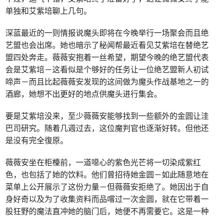
单独和艾紫培聊上几句。
深蓝最近的一则情报说魔头即将在今晚举行一场聚会而且绝
艺盟也会出席。她也暗示了秘闻帮最近看见艾紫培在替绝艺
盟四处奔走。薇薇安抱着一丝希望，期望今晚的绝艺盟代表
会是艾紫培－这看似是个够好的任务让一位绝艺盟新人初试
啼声－而且比起薇薇安发现的这间做为魔头作战基地之一的
酒廊，她想不出更好的地点供魔头进行集会。
要是艾紫培没来，至少薇薇安能够找到一些额外的金圆让洼
巴司研究。随着几週过去，这位魔判官也逐渐好转。但他还
是没有完全復原。
薇薇安坐在柜檯前，一道噁心的紫色光芒将一切染成紫红
色，也包括了她的饮料。他们曾招待她金圆－如此随意地在
菜单上公开展示了这份力量－但薇薇安拒绝了。她因出于自
身好奇以及为了收集资料而品嚐过一次金圆，就在它带着一
股狂野的魔法直冲她的脑门后，她便不再需要它。这是一种