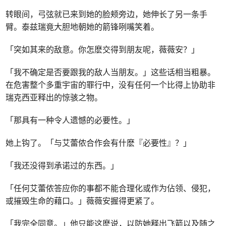
转眼间，弓弦就已来到她的脸颊旁边，她伸长了另一条手
臂。泰兹瑞竟大胆地朝她的箭锋咧嘴笑着。
「突如其来的敌意。你怎麽交得到朋友呢，薇薇安？」
「我不确定是否要跟我的敌人当朋友。」这些话相当粗暴。
在危害整个多重宇宙的罪行中，没有任何一个比得上协助非
瑞克西亚释出的惊骇之物。
「那具有一种令人遗憾的必要性。」
她上钩了。「与艾蕾侬合作会有什麽『必要性』？」
「我还没得到承诺过的东西。」
「任何艾蕾侬答应你的事都不能合理化或作为佔领、侵犯，
或摧毁生命的藉口。」薇薇安握得更紧了。
「我完全同意。」他只能这麽说，以防她释出飞箭以及随之