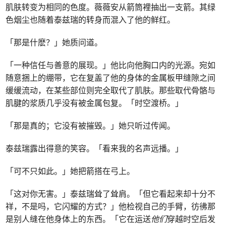
肌肤转变为相同的色度。薇薇安从箭筒裡抽出一支箭。其绿
色烟尘也随着泰兹瑞的转身而混入了他的鲜红。
「那是什麽？」她质问道。
「一种信任与善意的展现。」他比向他胸口内的光源。宛如
随意捆上的绷带，它在复盖了他的身体的金属板甲缝隙之间
缓缓流动，在某些部位则完全取代了肌肤。那些取代骨骼与
肌腱的浆质几乎没有被金属包复。「时空渡桥。」
「那是真的；它没有被摧毁。」她只听过传闻。
泰兹瑞露出得意的笑容。「看来我的名声远播。」
「可不只如此。」她把箭搭在弓上。
「这对你无害。」泰兹瑞耸了耸肩。「但它看起来却十分不
祥，不是吗，它闪耀的方式？」他检视自己的手臂，彷彿那
是别人缝在他身体上的东西。「它在运送
他们
穿越时空后发