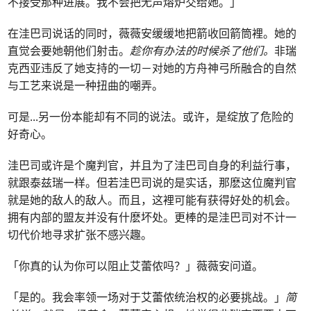
不接受那种进展。我不会把无声熔炉交给她。」
在洼巴司说话的同时，薇薇安缓缓地把箭收回箭筒裡。她的
直觉会要她朝他们射击。
趁你有办法的时候杀了他们。
非瑞
克西亚违反了她支持的一切－对她的方舟神弓所融合的自然
与工艺来说是一种扭曲的嘲弄。
可是
...
另一份本能却有不同的说法。或许，是绽放了危险的
好奇心。
洼巴司或许是个魔判官，并且为了洼巴司自身的利益行事，
就跟泰兹瑞一样。但若洼巴司说的是实话，那麽这位魔判官
就是她的敌人的敌人。而且，这裡可能有获得好处的机会。
拥有内部的盟友并没有什麽坏处。更棒的是洼巴司对不计一
切代价地寻求扩张不感兴趣。
「你真的认为你可以阻止艾蕾侬吗？」薇薇安问道。
「是的。我会率领一场对于艾蕾侬统治权的必要挑战。」
简