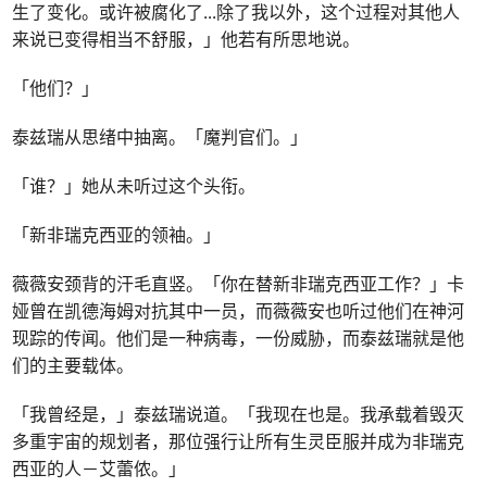
生了变化。或许被腐化了
...
除了我以外，这个过程对其他人
来说已变得相当不舒服，」他若有所思地说。
「他们？」
泰兹瑞从思绪中抽离。「魔判官们。」
「谁？」她从未听过这个头衔。
「新非瑞克西亚的领袖。」
薇薇安颈背的汗毛直竖。「你在替新非瑞克西亚工作？」卡
娅曾在凯德海姆对抗其中一员，而薇薇安也听过他们在神河
现踪的传闻。他们是一种病毒，一份威胁，而泰兹瑞就是他
们的主要载体。
「我曾经是，」泰兹瑞说道。「我现在也是。我承载着毁灭
多重宇宙的规划者，那位强行让所有生灵臣服并成为非瑞克
西亚的人－艾蕾侬。」