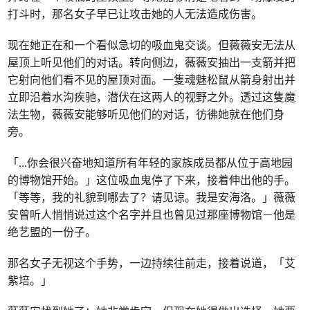
打斗时，那名女子早已让攻击她的人无法造成伤害。
现在她正在和一个看似急切的吸血鬼交谈。但薇薇安无法从
屋顶上听见他们的对话。转向侧边，薇薇安抽出一支箭并把
它射向他们看不见的屋顶对面。一隻魂魅松鼠从箭身射出并
立即沿着水沟疾驰，潜伏在这两人的视野之外。透过这隻魔
法生物，薇薇安能够听见他们的对话，彷彿她就在他们身
旁。
「
...
你会很兴奋地知道所有年轻的家族成员都从位于高地园
的博物馆开始。」这位吸血鬼停了下来，接着伸出他的手。
「等等，我的礼貌到哪去了？请见谅。我是安海洛。」薇薇
安曾听人悄悄说过这个名字并且也曾见过那座博物馆－他是
绝艺盟的一份子。
那名女子无视这个手势，一边持续往前走，接着说道，「艾
紫培。」