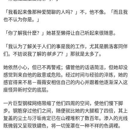
「我看起来像那种爱閒聊的人吗？」不，他不像。「而且我
也不认为你是。」
「你了解我什麽？」她甚至懒得让自己听起来很随意。
「我认为了解关于人们的事是我的工作，尤其是鹏洛客同伴
们。不妨说我了解的
够多了
？」那就是太多了。
她依然小心，但已不再警戒；儘管他的话语简洁，但她却没
感觉到来自他的敌意或危险。经过时间与经验的淬炼，她的
感官得来不易－薇薇安相信自己的内心并跟着他逐渐深入这
座怪异新时空的底层。
一片巨型钢樑网络限缩了他们四周的空间，使他们慢下脚
步。钢筋穿过他们之间，随便就比她的大腿粗了四倍，其上
复盖的尘土与汙垢肯定已在山裡堆积了数百年。渗入的光线
既微弱又呈现铁鏽色，将一切笼罩在一种不祥的色调裡。