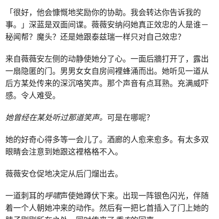
「很好，他会慷慨地奖励你的协助。我会转达你告诉我的
事。」深蓝是双面间谍。薇薇安纳闷她真正效忠的人是谁－
秘闻帮？魔头？还是她跟泰兹瑞一样只对自己效忠？
来自薇薇安左侧的动静使她分了心。一面后牆打开了，露出
一扇隐匿的门。男男女女自房间裡蜂涌而出。她听见一道从
后方某处传来的深沉咯笑声。那个声音有点耳熟。充满威吓
感。令人难受。
她曾经在某处听过那道笑声。
可是在哪呢？
她的好奇心得多等一会儿了。酒廊的人愈来愈多。有太多双
眼睛会注意到她跟这裡格格不入。
薇薇安仓促地决定从后门熘出去。
一道刺耳的
呼啸
声使她蹲伏下来。出现一阵银色闪光，伴随
着一个人朝她冲来的动作。然后有一把匕首插入了门上她的