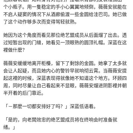
个小瓶子。用一隻稳定的手小心翼翼地倾倒，薇薇安就能在
不启人疑窦的情况下从酒廊偷渡一些金圆给洼巴司。她已做
了这个动作够多次而变得驾轻就熟。
她因为这个角度而看见那位绝艺盟成员从后面熘了出去。透
过短暂出现的门缝，她看见一顶眼熟的圆顶礼帽。深蓝在这
裡做什麽？
薇薇安缓缓地离开柜檯，留下了剩馀的金圆。她拿了太多就
会让人起疑，而且她内心的警铃早就响彻云霄。当薇薇安提
起这裡的时候，深蓝表现得就像她不知道这个地方。环顾四
周，同时尽量让自己看起来不显眼，薇薇安熘进阴影裡并朝
半开着的后门靠近。
「－那麽一切都安排好了吗？」深蓝低语着。
「是的，向老闆效忠的绝艺盟成员将在终响会时准备就
绪。」