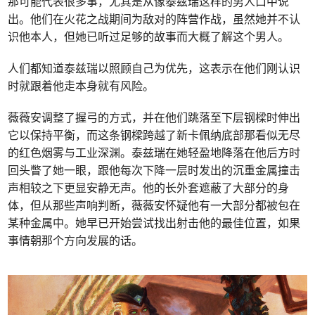
那可能代表很多事，尤其是从像泰兹瑞这样的男人口中说
出。他们在火花之战期间为敌对的阵营作战，虽然她并不认
识他本人，但她已听过足够的故事而大概了解这个男人。
人们都知道泰兹瑞以照顾自己为优先，这表示在他们刚认识
时就跟着他走本身就有风险。
薇薇安调整了握弓的方式，并在他们跳落至下层钢樑时伸出
它以保持平衡，而这条钢樑跨越了新卡佩纳底部那看似无尽
的红色烟雾与工业深渊。泰兹瑞在她轻盈地降落在他后方时
回头瞥了她一眼，跟他每次下降一层时发出的沉重金属撞击
声相较之下更显安静无声。他的长外套遮蔽了大部分的身
体，但从那些声响判断，薇薇安怀疑他有一大部分都被包在
某种金属中。她早已开始尝试找出射击他的最佳位置，如果
事情朝那个方向发展的话。