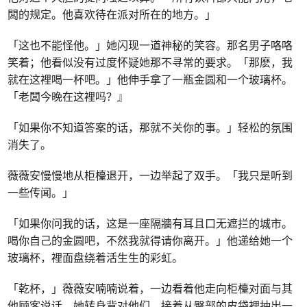
闆的规定。他喜欢待在派对所在的地方。」
「这也不能怪他。」她闪现一道神秘的笑容。那名男子咯咯
笑着；他看似没有过度怀疑她那不寻常的要求。「那麽，我
就在这裡喝一杯吧。」他伸手拿了一瓶金圆和一个玻璃杯。
「老闆今晚在这裡吗？』
「如果你不知道答案的话，那就不关你的事。」轻松的氛围
消失了。
薇薇安慢慢地从柜檯退开，一边举起了双手。「我只是听到
一些传闻。」
「如果你问我的话，这是一座隔牆有耳且口无遮拦的城市。
喝你自己的金圆吧，不然我就得请你离开。」他递给她一个
玻璃杯，裡面盘绕着活生生的彩虹。
「乾杯，」薇薇安喃喃说着，一边看着他走向柜檯对面与其
他顾客说话。她转身背对他们，接着从臀部的皮袋裡抽出一