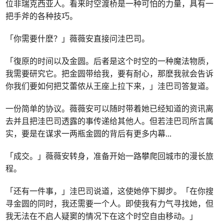
位非瑞克西亚人。看来时空渡桥是一种可怕的力量，具有一
把手斧的各种技巧。
「你需要什麽？」薇薇安直接问洼巴司。
「復原的时间以及金圆。后者是这个时空的一种魔法物质，
我需要研究它。把金圆带给我，要有耐心，那麽我就会告诉
你我们要如何把艾蕾侬从王座上拉下来，」洼巴司答复道。
一份简单的协议。薇薇安可以随时带着她已经知道的资讯离
去并且把洼巴司透露的事传递给其他人。但若洼巴司所言属
实，要是在谋求一两瓶金圆的背后有更多内幕
...
「成交。」薇薇安转身，准备开始一路攀爬回城市的漫长旅
程。
「还有一件事，」洼巴司说道，这使她停下脚步。「在你搜
寻金圆的同时，我还需要一个人。即使我有力气寻找她，但
我无法在不启人疑窦的情况下在这个时空自由移动。」