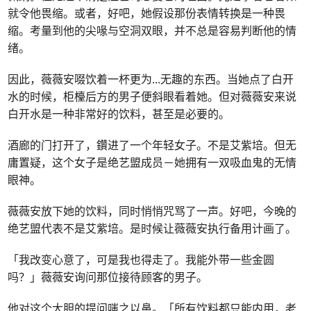
就令他畏缩。或者，好吧，她假设那份表情转换是一种畏
缩。考量到他的尖喙与空洞双眼，并不总是容易判断他的情
绪。
因此，薇薇安啜饮着一杯更为
...
无趣的东西。当她点了白开
水的时候，柜檯后方的男子便斜眼看着她。但对薇薇安来说
白开水是一种非常好的饮料，甚至是必要的。
酒廊的门打开了，鑽进了一个年轻女子。不是艾紫培。但无
庸置疑，这个女子是绝艺盟成员－她拥有一双吸血鬼的无情
眼神。
薇薇安放下她的饮料，同时悄悄咒骂了一声。好吧，今晚的
绝艺盟代表不是艾紫培。是时候让薇薇安执行备用计画了。
「我改变心意了，可是我也得走了。我能外带一些金圆
吗？」薇薇安询问那位接待顾客的男子。
他对这个大胆的提问嗤之以鼻。「所有饮料都只能内用，老