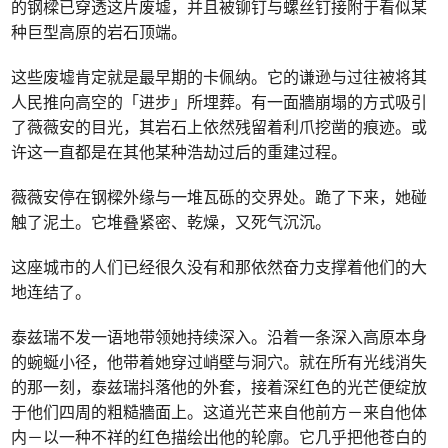
的钢樑已穿透这片废墟，并且被铆钉与螺丝钉接附于看似某
种巨型高原的岩石顶端。
这些废墟肯定就是最早期的卡佩纳。它的谦逊与过往被将其
人民推向高空的「进步」所埋葬。有一面牆崩塌的方式吸引
了薇薇安的目光，其岩石上依然残留着利爪挖凿的痕迹。或
许这一直都是在其他某种浩劫过后的重建过程。
薇薇安停在钢樑外缘与一堆瓦砾的交界处。跪了下来，她碰
触了泥土。它堆叠紧密、乾燥，又死气沉沉。
这座城市的人们已经很久没有和那依然奋力支撑着他们的大
地连结了。
泰兹瑞不发一语地带领她持续深入。沿着一条深入高原本身
的蜿蜒小径，他带着她穿过峭壁与洞穴。就在所有光线消失
的那一刻，泰兹瑞抖落他的外套，接着深红色的光芒便绽放
于他们四周的粗糙牆面上。这道光芒来自他前方－来自他体
内－以一种不祥的红色描绘出他的轮廓。它几乎把他苍白的