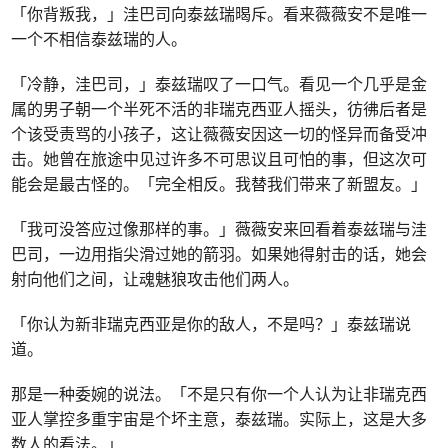
「你背叛我，」洼巴司向泰兹瑞暍斥。看来薇薇安不是唯一
一个不相信泰兹瑞的人。
「冷静，洼巴司，」泰兹瑞叹了一口气。看见一个几乎是金
属的男子朝一个半死不活的非瑞克西亚人摇头，彷彿后者是
个该受责骂的小孩子，这让薇薇安因这一切的怪异而备受冲
击。她曾在旅途中见过许多不可思议且可怕的事，但这次可
能会是最古怪的。「完全相反。我替我们带来了新盟友。」
「我可没答应过像那样的事。」薇薇安来回看着泰兹瑞与洼
巴司，一边用指尖滑过她的箭羽。如果她得射击的话，她会
射向他们之间，让魂魅狼攻击他们两人。
「你认为新非瑞克西亚是你的敌人，不是吗？」泰兹瑞说
道。
那是一种委婉的说法。「不是只有你一个人认为让非瑞克西
亚人掌控多重宇宙是个坏主意，泰兹瑞。实际上，这是大多
数人的看法。」