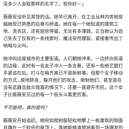
没多少人会取那样的名字了。祝你好－」
薇薇安没听见其馀的话。她早已离开，在工业丛林内奔驰穿
越她现已熟悉的后巷与桥道。她在每一个她知道的建筑工
地、洗衣店，还有厨房停留。无论有多薄弱，正当她认为自
己失去了仅有的一条线索时，魔法突然爆裂，紧接着传出了
呐喊与尖叫。
她冲向这座城市的主要街道。人们朝她冲来，一边挤向街道
的边缘，此时有一名女子冲入一条支巷，还有一些绝艺盟打
手紧追在后。打斗在梅齐奥已不是新鲜事。但那个女子移动
的方式
...
原地转身，躲开他们的攻击，牵制他们，甚至是在
没有武器且敌众我寡的情况下，还要一直避开市民。这个女
子比薇薇安见过的每一个街头斗客更厉害。
不可能吧，真的是吗？
薇薇安开始追赶。她宛如爬树般轻松地攀上一栋建筑的侧面
并蹲在一个较低的屋顶上。等她能够清楚地看到一场爆发的