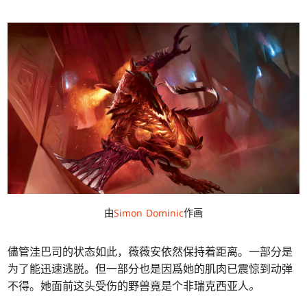
由
Simon Dominic
作画
儘管洼巴司的状态如此，薇薇安依然保持着距离。一部分是
为了能迅速逃脱。但一部分也是因爲她的肌肉已震惊到动弹
不得。她面前这头受伤的野兽竟是个非瑞克西亚人
。