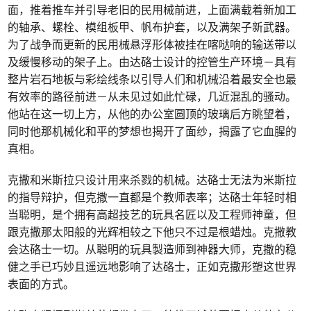
面，推着推车并引导老旧的民用械前进，上面满载着新加工
的轴承、螺栓、模组板甲、帆布护套，以及满架子新武器。
为了战争而更新的民用械悬浮形体被挂在喀哒响的输送带以
及缓慢移动的架子上。由达硌士设计的控管生产环境－具有
整片岩石地板与彩绘线条以引导人们和机械沿着最安全也最
有效率的路径前进－从未见过如此忙碌，几近混乱的骚动。
他站在这一切上方，从他的办公室圆顶的玻璃后方眺望着，
同时他那机械化和平的梦想也揭开了面纱，揭露了它血腥的
真相。
克撒和米斯拉只设计用来杀戮的机械。达硌士无法为米斯拉
的指导辩护，但克撒一直都是个教师表率；达硌士年轻时相
当聪明，是个拥有高超技艺的玩具名匠以及工程师神童，但
跟克撒那太阳般的光辉相较之下他只不过是根蜡烛。克撒教
会达硌士一切。从聪明的玩具製造师到神器大师，克撒的稳
健之手已巧妙且遥远地影响了达硌士，正如克撒形塑这世界
表面的方式。