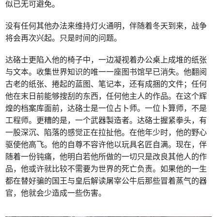
似已无可避免。
没有任何其他办法来维持灯火通明，伴随着冬天到来，战争
将会再次兴起。只是时间的问题。
达硌士更陷入他的椅子中，一边凝视着办公桌上成堆的纸张
与文本。收集世界知识的唯一一座图书馆早已消失。他翻阅
古老的纸张、捲起的蓝图、笔记本，还有成捆的文件；任何
他在末日前能够搜刮的东西，任何他主人的作品。在这个辉
煌的档案库面前，达硌士是一位占卜师。一位卜算师，不是
工程师。更糟的是，一个武器製造者。达硌士握紧拳头，有
一股深沉、陷落的感觉正在拉扯他。在他年少时，他的野心
驱使他高飞。他的自尊不容许他以玩具名匠自满。现在，伴
随着一份钝痛，他明白若他所做的一切只是改良其他人的作
品，他或许就比较不需要为世界的死亡负责。如果他的一生
都在替好骗的国王与皇后解读屠宰公牛后那些冒着蒸气的器
官，他就会少造成一些伤害。