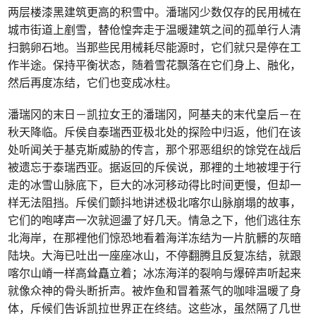
两层楼漆黑建筑更高的积雪中。潘瑞冈少数仅存的民用械在
城市街道上剷雪，替伧惶奔走于温暖建筑之间的孤单行人清
扫鹅卵石地。当那些民用械耗尽能源时，它们就只是停在工
作半途。保持平衡状态，随着雪花飘落在它们身上、融化，
然后再度冻结，它们也变成冰柱。
潘瑞冈的末日－凯拉女王的潘瑞冈，阿基夫的末代皇后－在
秋天降临。斥侯自泰瑞西亚极北处的探险中归返，他们在该
处听闻关于基克斯威胁的传言，那个邪恶组织的馀党在战后
被遗忘于泰瑞西亚。据返回的斥侯说，那裡的土地被埋于行
走的冰雪山脉底下，巨大的冰河移动得比时间更慢，但却一
样无法阻挡。斥侯们颤抖地讲述极北喀尔山脉崩塌的故事，
它们的咆哮声一次就迴盪了好几天。情急之下，他们逃往东
北海岸，在那裡他们惊恐地看着海洋冻结为一片肮髒的灰暗
陆块。大海已吐出一座座冰山，不停翻腾且反复冻结，就跟
喀尔山嵴一样高耸矗立着；冰冻海洋的裂响与爆碎声听起来
就像众神的骨头断折声。被炸鱼和冒着蒸气的咖啡温暖了身
体，斥候们告诉凯拉世界正在终结。这些冰，虽然隔了几世