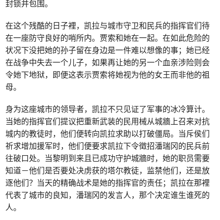
封锁并包围。
在这个残酷的日子裡，凯拉与城市守卫和民兵的指挥官们待
在一座防守良好的哨所内。贾索和她在一起。在如此危险的
状况下没把她的孙子留在身边是一件难以想像的事；她已经
在战争中失去一个儿子，如果再让她的另一个血亲涉险则会
令她下地狱，即便这表示贾索将她视为他的女王而非他的祖
母。
身为这座城市的领导者，凯拉不只见证了军事的冰冷算计。
当她的指挥官们提议把重新武装的民用械从城牆上召来对抗
城内的教徒时，他们便转向凯拉求助以打破僵局。当斥侯们
祈求增加援军时，他们便要求凯拉下令徵招潘瑞冈的民兵前
往破口处。当黎明到来且已成功守护城牆时，她的职员需要
知道－他们是否要处决虏获的塔尔教徒，监禁他们，还是放
逐他们？当天的精确战术是她的指挥官的责任；凯拉在那裡
代表了城市的良知，潘瑞冈的发言人，那个决定谁生谁死的
人。