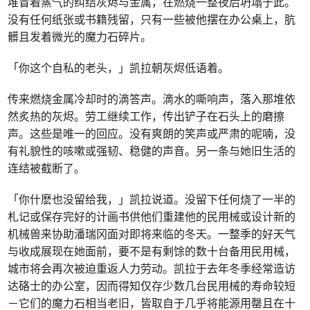
堆冒着蒸气的纠结灰烬与金属，在燃烧一整夜后坍塌于此。
没有任何纸张或书籍残留，只有一些被他摆在办公桌上，肮
髒且发着微光的魔力石碎片。
「你这个自私的老头，」凯拉朝灰烬低语着。
传来燃烧金属冷却时的滴答声。滴水的嘶响声，落入那堆依
然炙热的灰烬。劳工继续工作，传出铲子在石头上的磨擦
声。这些是唯一的回应。没有爽朗的笑声或严肃的呢喃，没
有礼貌性的咳嗽或强韧、稳健的声音。另一条与她旧生活的
连结被截断了。
「你什麽也没留给我，」凯拉说道。没留下任何烧了一半的
札记或保存完好的计画书供他们重建他的民用械或设计新的
机械兽来协助潘瑞冈面对即将来临的冬天。一整季的好天气
与收成展现在她面前，要不是有剩馀的数十台备用民用械，
城市将会再次被迫重返人力劳动。凯拉于去年冬季经常造访
达硌士的办公室，因而得知仅存少数几台民用械的寿命较短
－它们的魔力石相当老旧，皆取自于几乎将能源用罄且在十