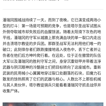
潘瑞冈围城战持续了一天，而到了夜晚，它已演变成两场小
型的打斗：第一场是可预期的竞争，也是塔尔圣战军试图从
外侧夺取城市却失败后的血腥馀波。随着太阳滑下灰色的地
平线，潘瑞冈的守军从城牆上那充满血块的单一裂口内走出
并击溃塔尔教徒的步兵团。那群圣战军无法利用他们唯一的
破口；此刻倖存者们跌跌撞撞地逃入夜色中，丢下亡者并让
伤者在他们后方呻吟爬行着。在远处，位于正在撤营的队伍
大军以及潘瑞冈的胜利守军之间，身穿沉重铠甲并带着洁淨
武器与阴沉眼神的冷酷骑士们把目标转向了这座城市。重新
武装的民用械小心翼翼地穿过裂口处翻落的石块，旧魔力石
散发的馀热照亮了它们的武器与核心。人数比不上那些机械
与其人类伙伴，塔尔教徒骑兵只能看着潘瑞冈守抓走战俘并
收集尸体。