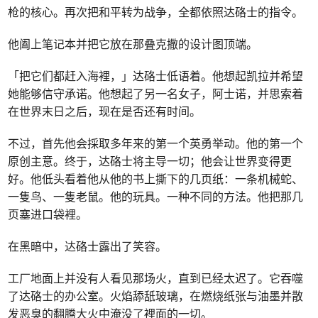
枪的核心。再次把和平转为战争，全都依照达硌士的指令。
他阖上笔记本并把它放在那叠克撒的设计图顶端。
「把它们都赶入海裡，」达硌士低语着。他想起凯拉并希望
她能够信守承诺。他想起了另一名女子，阿士诺，并思索着
在世界末日之后，现在是否还有时间。
不过，首先他会採取多年来的第一个英勇举动。他的第一个
原创主意。终于，达硌士将主导一切；他会让世界变得更
好。他低头看着他从他的书上撕下的几页纸：一条机械蛇、
一隻鸟、一隻老鼠。他的玩具。一种不同的方法。他把那几
页塞进口袋裡。
在黑暗中，达硌士露出了笑容。
工厂地面上并没有人看见那场火，直到已经太迟了。它吞噬
了达硌士的办公室。火焰舔舐玻璃，在燃烧纸张与油墨并散
发恶臭的翻腾大火中淹没了裡面的一切。