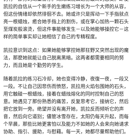
凯拉的自信从一个新手的生嫩练习增长为一个大师的从容，
但这份情绪却依然徘徊不去。她或许只是挥动一下手指就点
亮一根蜡烛，癒合她手指上的割伤，或在掌心加热一颗石头
至煤炭般滚烫，但这件事能够发生－以及她能够操控它－这
样的简单事实却让她相信了自己的专精程度。
凯拉意识到这点：如果她能够掌控她那狂野又突然出现的魔
法，那麽她就能让自己脱离黑暗。这两者都需要相同的努
力，而且她是个勤劳的学生。
随着凯拉的练习石冷却，她也变得冷静，夜復一夜，一段又
一段。不让自己因悲伤而愤怒，凯拉用火焰包围她的石头，
用它触碰一根蜡烛，接着在蜡烛熔化的同时控制自己的怒
意。她遇见了那份熟悉的痛苦，反复思考它，接纳它，然后
把它放到一旁。绝望并没有离开她，凯拉反而倾听它的声
音，然后向它道别；儘管冰雪存在，太阳仍每天升起，而每
个早晨，那些比她更害怕以及能力不如她的人会来向她请求
协助、指引、援助，与慰藉。每一天，她都尽量帮助他们。