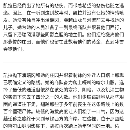
凯拉已经倒出了她所有的悲伤。而带着希望的悲伤也随之逃
逸。因此，在一听到这则故事时，凯拉并没有让她的情感喷
发。她没有独自冲出潘瑞冈，翻越山脉与河流前去寻找她的
儿子。她为她的人民准备了一列最终商队并跟着他们西行，
只留下潘瑞冈港那些阴鬱血腥的地主们。他们拒绝搬离他们
那悲惨的庄园，而他们也留在此数着他们的黄金，直到冰雪
吞噬他们。
凯拉抛下潘瑞冈和她的庄园并跟着剩馀的外迁人口踏上那现
已明确定义的路线。她的商队奋力爬上嚎叫的喀尔山脉，选
择了最低的通道但依然在该处的寒冷、阴暗，以及飢渴生物
的袭击下失去了四分之一的人数。他们步履蹒跚地从那些艰
困的通道往下走，翻越那些于多年前丧生在这条路线上的数
百个僵硬尸体。较低的海拔高度让人们松了一口气，因为这
趟迁移之旅终于来到翠绿西方的海岸。在这裡，位于那凶险
的喀尔山脉阴影底下，凯拉再次踏上她年轻时的土地。佑