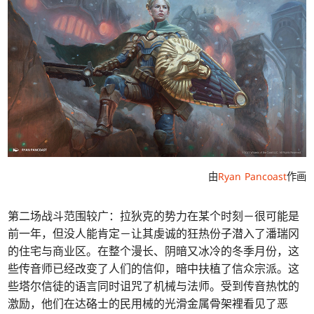
由
Ryan Pancoast
作画
第二场战斗范围较广：拉狄克的势力在某个时刻－很可能是
前一年，但没人能肯定－让其虔诚的狂热份子潜入了潘瑞冈
的住宅与商业区。在整个漫长、阴暗又冰冷的冬季月份，这
些传音师已经改变了人们的信仰，暗中扶植了信众宗派。这
些塔尔信徒的语言同时诅咒了机械与法师。受到传音热忱的
激励，他们在达硌士的民用械的光滑金属骨架裡看见了恶