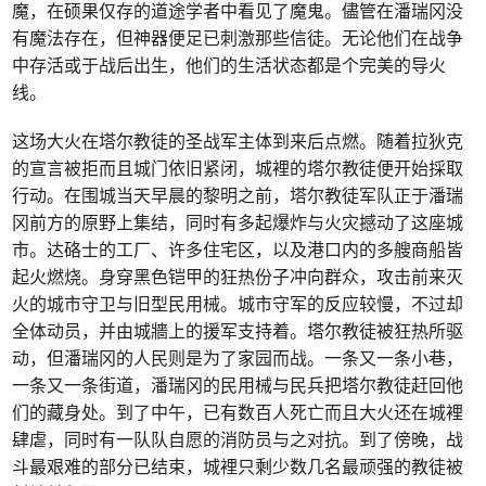
魔，在硕果仅存的道途学者中看见了魔鬼。儘管在潘瑞冈没
有魔法存在，但神器便足已刺激那些信徒。无论他们在战争
中存活或于战后出生，他们的生活状态都是个完美的导火
线。
这场大火在塔尔教徒的圣战军主体到来后点燃。随着拉狄克
的宣言被拒而且城门依旧紧闭，城裡的塔尔教徒便开始採取
行动。在围城当天早晨的黎明之前，塔尔教徒军队正于潘瑞
冈前方的原野上集结，同时有多起爆炸与火灾撼动了这座城
市。达硌士的工厂、许多住宅区，以及港口内的多艘商船皆
起火燃烧。身穿黑色铠甲的狂热份子冲向群众，攻击前来灭
火的城市守卫与旧型民用械。城市守军的反应较慢，不过却
全体动员，并由城牆上的援军支持着。塔尔教徒被狂热所驱
动，但潘瑞冈的人民则是为了家园而战。一条又一条小巷，
一条又一条街道，潘瑞冈的民用械与民兵把塔尔教徒赶回他
们的藏身处。到了中午，已有数百人死亡而且大火还在城裡
肆虐，同时有一队队自愿的消防员与之对抗。到了傍晚，战
斗最艰难的部分已结束，城裡只剩少数几名最顽强的教徒被