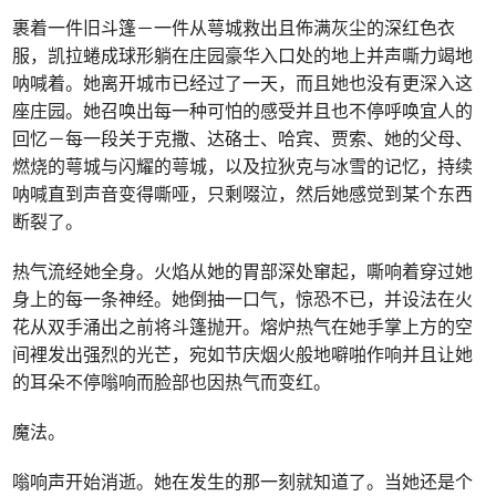
裹着一件旧斗篷－一件从萼城救出且佈满灰尘的深红色衣
服，凯拉蜷成球形躺在庄园豪华入口处的地上并声嘶力竭地
呐喊着。她离开城市已经过了一天，而且她也没有更深入这
座庄园。她召唤出每一种可怕的感受并且也不停呼唤宜人的
回忆－每一段关于克撒、达硌士、哈宾、贾索、她的父母、
燃烧的萼城与闪耀的萼城，以及拉狄克与冰雪的记忆，持续
呐喊直到声音变得嘶哑，只剩啜泣，然后她感觉到某个东西
断裂了。
热气流经她全身。火焰从她的胃部深处窜起，嘶响着穿过她
身上的每一条神经。她倒抽一口气，惊恐不已，并设法在火
花从双手涌出之前将斗篷抛开。熔炉热气在她手掌上方的空
间裡发出强烈的光芒，宛如节庆烟火般地噼啪作响并且让她
的耳朵不停嗡响而脸部也因热气而变红。
魔法。
嗡响声开始消逝。她在发生的那一刻就知道了。当她还是个