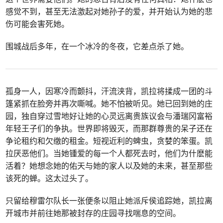
感觉不到，甚至无法激起对她孙子的爱，并开始认为她的悲
伤可能会害死她。
围城战后多年，在一个冰冷的冬夜，它差点杀了她。
孤身一人，因寒冷而颤抖，汗流浃背，凯拉将揉成一团的斗
篷紧抓在脸旁并再次嘶喊。她不怕被听见。她已回到她的庄
园，独自穿过雪地好让她的心灵远离贵族议会与潘瑞冈富裕
年轻王子们的争执。世界即将毁灭，而那群尊贵的呆子还在
争论租约和欠缴的租金。短视近利的蜱虫，贪婪的笨蛋。凯
拉厌恶他们。当她锺爱的每一个人都死去时，他们为什麽能
活着？她想念她的佑天与她的家人以及她的未来，甚至那些
该死的蝉。这太过头了。
只留给穆雷尔队长一张便条以阻止她派斥侯追踪她，凯拉离
开城市并前往她那被封存的庄园寻找喘息的空间。