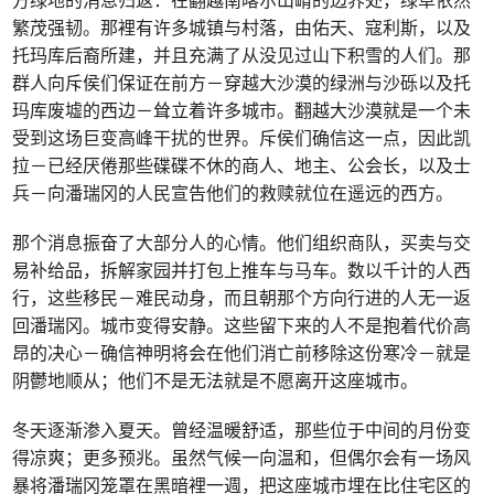
方绿地的消息归返：在翻越南喀尔山嵴的边界处，绿草依然
繁茂强韧。那裡有许多城镇与村落，由佑天、寇利斯，以及
托玛库后裔所建，并且充满了从没见过山下积雪的人们。那
群人向斥侯们保证在前方－穿越大沙漠的绿洲与沙砾以及托
玛库废墟的西边－耸立着许多城市。翻越大沙漠就是一个未
受到这场巨变高峰干扰的世界。斥侯们确信这一点，因此凯
拉－已经厌倦那些碟碟不休的商人、地主、公会长，以及士
兵－向潘瑞冈的人民宣告他们的救赎就位在遥远的西方。
那个消息振奋了大部分人的心情。他们组织商队，买卖与交
易补给品，拆解家园并打包上推车与马车。数以千计的人西
行，这些移民－难民动身，而且朝那个方向行进的人无一返
回潘瑞冈。城市变得安静。这些留下来的人不是抱着代价高
昂的决心－确信神明将会在他们消亡前移除这份寒冷－就是
阴鬱地顺从；他们不是无法就是不愿离开这座城市。
冬天逐渐渗入夏天。曾经温暖舒适，那些位于中间的月份变
得凉爽；更多预兆。虽然气候一向温和，但偶尔会有一场风
暴将潘瑞冈笼罩在黑暗裡一週，把这座城市埋在比住宅区的