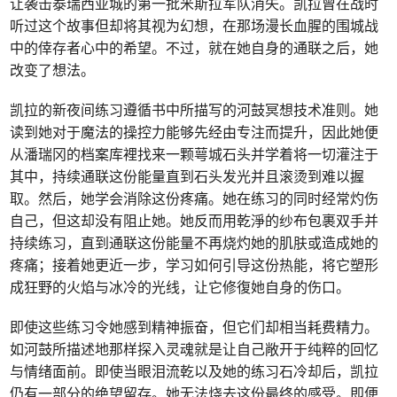
让袭击泰瑞西亚城的第一批米斯拉军队消失。凯拉曾在战时
听过这个故事但却将其视为幻想，在那场漫长血腥的围城战
中的倖存者心中的希望。不过，就在她自身的通联之后，她
改变了想法。
凯拉的新夜间练习遵循书中所描写的河鼓冥想技术准则。她
读到她对于魔法的操控力能够先经由专注而提升，因此她便
从潘瑞冈的档案库裡找来一颗萼城石头并学着将一切灌注于
其中，持续通联这份能量直到石头发光并且滚烫到难以握
取。然后，她学会消除这份疼痛。她在练习的同时经常灼伤
自己，但这却没有阻止她。她反而用乾淨的纱布包裹双手并
持续练习，直到通联这份能量不再烧灼她的肌肤或造成她的
疼痛；接着她更近一步，学习如何引导这份热能，将它塑形
成狂野的火焰与冰冷的光线，让它修復她自身的伤口。
即使这些练习令她感到精神振奋，但它们却相当耗费精力。
如河鼓所描述地那样探入灵魂就是让自己敞开于纯粹的回忆
与情绪面前。即使当眼泪流乾以及她的练习石冷却后，凯拉
仍有一部分的绝望留存。她无法烧去这份最终的感受。即便