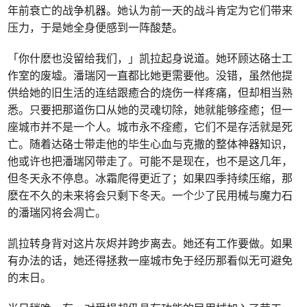
年前衰亡的战争机器。她认为前一天的战斗肯定为它们带来
压力，于是她全身便感到一阵酸楚。
「你什麽也没留给我们，」凯拉起身说道。她环顾达硌士工
作室的废墟。潘瑞冈一直都比她更需要他。没错，虽然他提
供给她的旧生活的连结跟癒合的烧伤一样疼痛，但却相当熟
悉。只要把那道伤口从她的灵魂切除，她就能够痊癒；但一
座城市并不是一个人。城市永不痊癒，它们不是存活就是死
亡。随着达硌士带走他的毕生心血与克撒的整体神器知识，
他或许也把潘瑞冈带走了。可能不是现在，也不是这几年，
但冬天永不停息。冰霜爬得更近了；如果四季持续压缩，那
麽在不久的未来将会只剩下冬天。一个少了民用械与魔力石
的潘瑞冈将会凋亡。
凯拉转身背对这片灰烬并跨步离去。她还有工作要做。如果
有办法的话，她还得拯救一座城市免于经历那看似无可避免
的末日。