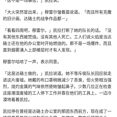
「这不是一场袭击，」凯拉说。
「大火突然冒出来，」穆雷尔皱着眉说道。「而且所有克撒
的旧计画、达硌士的战争作品都－」
「看看四周吧，穆雷尔，」凯拉打断了她的队长的话。「没
有其他东西被焚烧。没有其他人死亡。工人们说火焰是当达
硌士还在他的办公室时开始燃烧的。那不是一场爆炸，而且
直到烟雾涌入上部楼层时才有人发现。」
穆雷尔咕哝了一声，表示同意。
「这是达硌士做的，」凯拉说道。她不等斥侯队长回应就走
进这片废墟。她戴的布口罩稍微减少了恶臭，但火势相当强
烈，烧灼金属的气味依然使她皱起鼻子。少数几位正在检查
这座潮湿废墟的工人停下工作并靠在他们的工具上，一边冷
漠地看着凯拉。
凯拉停在曾经是达硌士办公室的那团东西前方，现在成了一