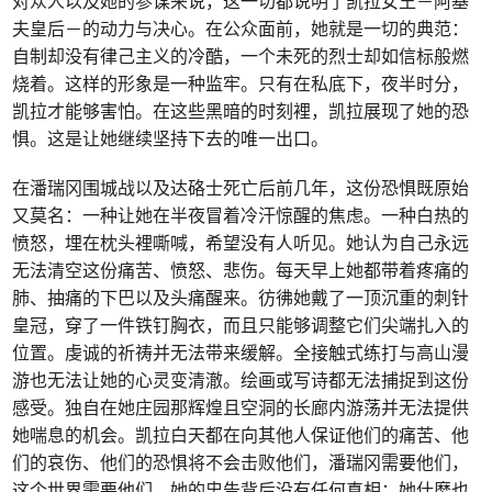
对众人以及她的参谋来说，这一切都说明了凯拉女王－阿基
夫皇后－的动力与决心。在公众面前，她就是一切的典范：
自制却没有律己主义的冷酷，一个未死的烈士却如信标般燃
烧着。这样的形象是一种监牢。只有在私底下，夜半时分，
凯拉才能够害怕。在这些黑暗的时刻裡，凯拉展现了她的恐
惧。这是让她继续坚持下去的唯一出口。
在潘瑞冈围城战以及达硌士死亡后前几年，这份恐惧既原始
又莫名：一种让她在半夜冒着冷汗惊醒的焦虑。一种白热的
愤怒，埋在枕头裡嘶喊，希望没有人听见。她认为自己永远
无法清空这份痛苦、愤怒、悲伤。每天早上她都带着疼痛的
肺、抽痛的下巴以及头痛醒来。彷彿她戴了一顶沉重的刺针
皇冠，穿了一件铁钉胸衣，而且只能够调整它们尖端扎入的
位置。虔诚的祈祷并无法带来缓解。全接触式练打与高山漫
游也无法让她的心灵变清澈。绘画或写诗都无法捕捉到这份
感受。独自在她庄园那辉煌且空洞的长廊内游荡并无法提供
她喘息的机会。凯拉白天都在向其他人保证他们的痛苦、他
们的哀伤、他们的恐惧将不会击败他们，潘瑞冈需要他们，
这个世界需要他们。她的忠告背后没有任何真相：她什麽也