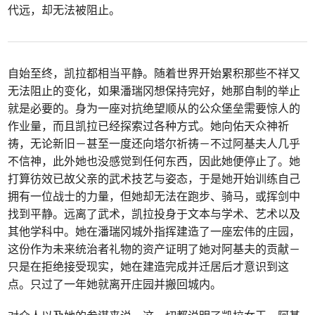
代远，却无法被阻止。
自始至终，凯拉都相当平静。随着世界开始累积那些不祥又
无法阻止的变化，如果潘瑞冈想保持完好，她那自制的举止
就是必要的。身为一座对抗绝望顺从的公众堡垒需要惊人的
作业量，而且凯拉已经探索过各种方式。她向佑天众神祈
祷，无论新旧－甚至一度还向塔尔祈祷－不过阿基夫人几乎
不信神，此外她也没感觉到任何东西，因此她便停止了。她
打算彷效已故父亲的武术技艺与姿态，于是她开始训练自己
拥有一位战士的力量，但她却无法在跑步、骑马，或挥剑中
找到平静。远离了武术，凯拉投身于文本与学术、艺术以及
其他学科中。她在潘瑞冈城外指挥建造了一座宏伟的庄园，
这份作为未来统治者礼物的资产证明了她对阿基夫的贡献－
只是在拒绝接受现实，她在建造完成并迁居后才意识到这
点。只过了一年她就离开庄园并搬回城内。