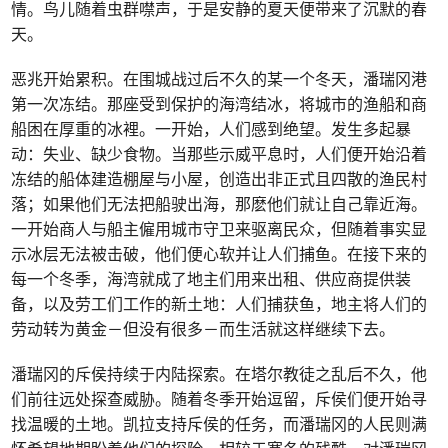
情。鸟儿随着虫群噤声，于是安静的夏天便带来了沉默的春
天。
恶兆开始累积。在围城战过后不久的某一个冬天，潘瑞冈港
第一次冻结。那座受到保护的海湾结冰，将城市的渔船和商
船困在厚重的冰裡。一开始，人们感到绝望。发生多起暴
动：失业、缺少食物。当那些示威平息时，人们便开始沿着
冻结的船体建造棚屋与小屋，创造出非正式且四散的渔民村
落；如果他们无法把船驶出海，那麽他们就让自己靠近海。
一开始商人与船主僱用城市守卫来驱离民众，但随着事实显
示冰层无法被击破，他们便心软并让人们捕鱼。在接下来的
每一个冬季，海湾就成了地主们用来出租、供应商提供装
备，以及劳工们工作的新土地：人们捕获鱼，地主将人们的
劳动转为黄金－但没有很多－而生活就这样继续下去。
潘瑞冈的斥侯持续于内陆探索。在塔尔教徒之乱后不久，他
们前往远处探查威胁。随着冬季开始逗留，斥侯们便开始寻
找温暖的土地。凯拉支持斥侯的任务，而潘瑞冈的人民则满