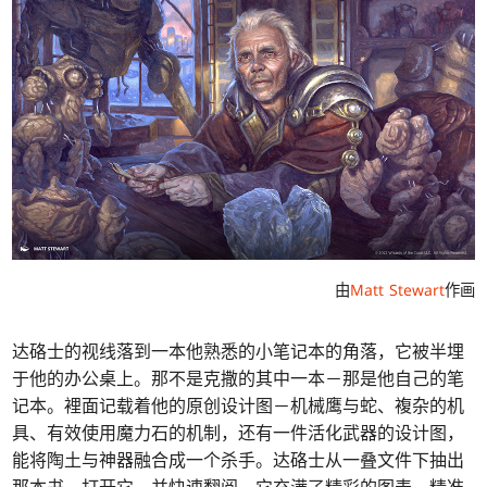
由
Matt Stewart
作画
达硌士的视线落到一本他熟悉的小笔记本的角落，它被半埋
于他的办公桌上。那不是克撒的其中一本－那是他自己的笔
记本。裡面记载着他的原创设计图－机械鹰与蛇、複杂的机
具、有效使用魔力石的机制，还有一件活化武器的设计图，
能将陶土与神器融合成一个杀手。达硌士从一叠文件下抽出
那本书，打开它，并快速翻阅。它充满了精彩的图表，精准