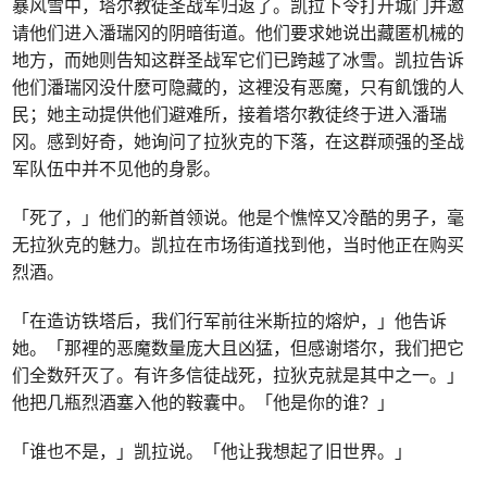
暴风雪中，塔尔教徒圣战军归返了。凯拉下令打开城门并邀
请他们进入潘瑞冈的阴暗街道。他们要求她说出藏匿机械的
地方，而她则告知这群圣战军它们已跨越了冰雪。凯拉告诉
他们潘瑞冈没什麽可隐藏的，这裡没有恶魔，只有飢饿的人
民；她主动提供他们避难所，接着塔尔教徒终于进入潘瑞
冈。感到好奇，她询问了拉狄克的下落，在这群顽强的圣战
军队伍中并不见他的身影。
「死了，」他们的新首领说。他是个憔悴又冷酷的男子，毫
无拉狄克的魅力。凯拉在市场街道找到他，当时他正在购买
烈酒。
「在造访铁塔后，我们行军前往米斯拉的熔炉，」他告诉
她。「那裡的恶魔数量庞大且凶猛，但感谢塔尔，我们把它
们全数歼灭了。有许多信徒战死，拉狄克就是其中之一。」
他把几瓶烈酒塞入他的鞍囊中。「他是你的谁？」
「谁也不是，」凯拉说。「他让我想起了旧世界。」