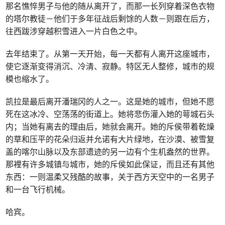
那名憔悴男子与他的随从离开了，而那一长列穿着深色衣物
的塔尔教徒－他们于多年征战后剩馀的人数－则跟在后方，
往西跋涉穿越积雪进入一片白色之中。
去年结束了。从第一天开始，每一天都有人离开这座城市，
使它逐渐变得消沉、冷清、寂静。特区无人整修，城市的规
模也缩水了。
凯拉是最后离开潘瑞冈的人之一。这是她的城市，但她不愿
死在这冰冷、空荡荡的街道上。她将悲伤灌入她的萼城石头
内；当她有离去的理由后，她就会离开。她的斥侯带着乾燥
的草和压平的花朵归返并允诺有大片绿地，在沙漠、被雪复
盖的喀尔山脉以及东部遗迹的另一边有个生机盎然的世界。
那裡有许多城镇与城市，她的斥侯如此保证，而且还有其他
东西：一则温柔又残酷的故事，关于西方天空中的一名男子
和一台飞行机械。
哈宾。