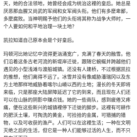
天，她的合法领地，她曾经会成为统治这裡的皇后。她总是
厌恶那血腥又尚武的军阀和女军阀头衔。他们有多麽卑鄙，
多麽腐败。当神明赐予他们的头衔将其称为战争大师时，一
个人要如何和平地治理一块土地？
凯拉知道自己原本会是个好皇后。
玛顿河比她记忆中流得更汹涌宽广，充满了春天的融雪。他
们沿着这条古老河流的新堤岸迁徙，跟随它蜿蜒并跨越他们
遇见的小型浅滩与渡船城镇。还没有人建桥，不过根据凯拉
的推想，他们离得不远了。冰雪并没有像威胁潘瑞冈以及东
方土地那样地威胁着喀尔山嵴以西的土地；漫长的冬天即将
来临，只是那座大陆屏障延迟了它的到来，而且现在人们还
可以在山脉的阴影中赚点钱。她的一些商队，感到疲倦又疼
痛，便在这些新兴的城镇裡停下迁徙的脚步。这裡有可耕作
的肥沃土壤，可掏洗的黄金，可捡拾的金属，可猎捕的猎
物，以及可收获的渔产。人们可以在这裡生活；一种在文明
灭绝之后的生活，但它是一种人们能够过活的人生，而不只