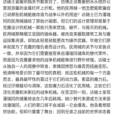
达硌士紧握到指关节都发白了，彷彿正试着要把水从他办公
室观测臺的金属栏杆上拧乾。他的民用械－他怎麽能欺骗自
己说那些机械能被改造为战争以外的用途？达硌士已为潘瑞
冈的民用械描绘了原始计画图，但它们的设计原理却是基于
克撒设计的机械－那些只用来焚烧、破坏，与毁灭的机械。
民用械那精细又坚固的操纵器，被改良来握取建筑工具与搬
运採集资源，却如此轻易就能更改为操作武器，毕竟它们原
本就是为了克撒的復仇者而设计的。民用械的关节与安装点
一致，并非因为它们需要接受来自潘瑞冈储库的替代零件，
而是因为克撒要求他的战争机械能够进行野外修復。达硌士
从独自一人的观察中转身，表情因愤怒与痛苦而扭曲变形。
他清晰地意识到了最可怕的真相：就这些机械的每一个方面
而言，最具破坏性的莫过于它们的动力源。索蓝的魔力石。
经过仔细裁切与凋琢，这些魔力石活化了民用械，正如它们
活化克撒和米斯拉的战争机械。在苦涩的一刻，达硌士发现
潘瑞冈的储量将会在几年后耗竭。缺少替代来源或方法来驱
动潘瑞冈，人们的胃口将不会减弱－它会爆发。他急着想提
供协助，但却只重置了舞台：回到兄弟之战前的世界状态看