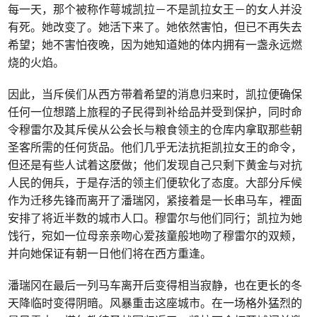
每一天，那个被称作萼城凯拉－不是凯拉女王－的女人并没
有死。她改变了。她活下来了。她依然害怕，但已不再失去
希望；她不害怕夜晚，因为她知道她的体内拥有一盏永远燃
烧的火焰。
因此，当斥侯们从西方带着希望的消息归来时，凯拉便确保
任何一位想踏上旅程的子民得到补给品并受到保护，同时命
令穆雷尔及其斥侯从公会长与粮食领主的仓库内拿取那些朝
圣客所需的任何货品。他们几乎无法抗拒凯拉女王的命令，
但还是有些人试着这麽做；他们发现自己只剩下黄金与对抗
人民的佣兵，于是存活的领主们便软化了态度。大部分斥候
作为迁移先锋而离开了潘瑞冈，紧接着是一长串马车，裡面
安排了将近半数的城市人口。穆雷尔与他们同行；凯拉为她
饯行，宛如一位母亲亲吻心爱孩童般地吻了穆雷尔的双颊，
并向她保证有朝一日他们将在西方重逢。
潘瑞冈在最后一列马车离开后变得相当寂静，也在更长的冬
天降临时变得阴暗。风暴重击这座城市。在一场格外猛烈的