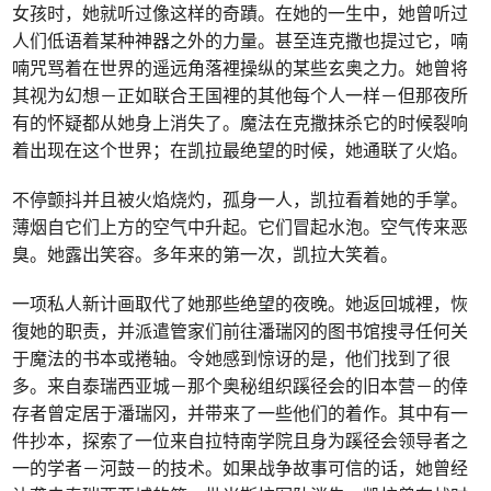
女孩时，她就听过像这样的奇蹟。在她的一生中，她曾听过
人们低语着某种神器之外的力量。甚至连克撒也提过它，喃
喃咒骂着在世界的遥远角落裡操纵的某些玄奥之力。她曾将
其视为幻想－正如联合王国裡的其他每个人一样－但那夜所
有的怀疑都从她身上消失了。魔法在克撒抹杀它的时候裂响
着出现在这个世界；在凯拉最绝望的时候，她通联了火焰。
不停颤抖并且被火焰烧灼，孤身一人，凯拉看着她的手掌。
薄烟自它们上方的空气中升起。它们冒起水泡。空气传来恶
臭。她露出笑容。多年来的第一次，凯拉大笑着。
一项私人新计画取代了她那些绝望的夜晚。她返回城裡，恢
復她的职责，并派遣管家们前往潘瑞冈的图书馆搜寻任何关
于魔法的书本或捲轴。令她感到惊讶的是，他们找到了很
多。来自泰瑞西亚城－那个奥秘组织蹊径会的旧本营－的倖
存者曾定居于潘瑞冈，并带来了一些他们的着作。其中有一
件抄本，探索了一位来自拉特南学院且身为蹊径会领导者之
一的学者－河鼓－的技术。如果战争故事可信的话，她曾经