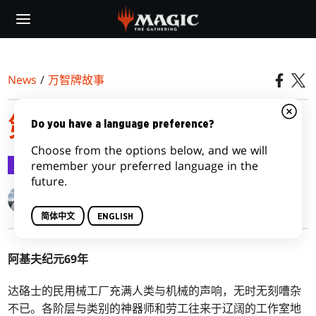
Skip
to
main
content
News
/
万智牌故事
第二集：起点
Do you have a language preference?
Choose from the options below, and we will
万智牌故事
2022-10-20
remember your preferred language in the
future.
Miguel Lopez
简体中文
ENGLISH
阿基夫纪元69年
达硌士的民用械工厂充满人类与机械的声响，无时无刻嘈杂
不已。各阶层与类别的神器师和劳工往来于辽阔的工作室地