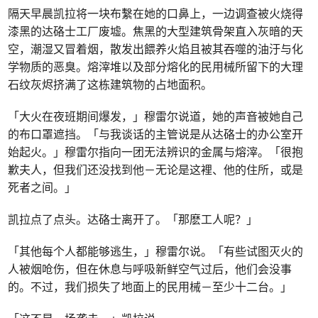
隔天早晨凯拉将一块布繫在她的口鼻上，一边调查被火烧得
漆黑的达硌士工厂废墟。焦黑的大型建筑骨架直入灰暗的天
空，潮湿又冒着烟，散发出餵养火焰且被其吞噬的油汙与化
学物质的恶臭。熔滓堆以及部分熔化的民用械所留下的大理
石纹灰烬挤满了这栋建筑物的占地面积。
「大火在夜班期间爆发，」穆雷尔说道，她的声音被她自己
的布口罩遮挡。「与我谈话的主管说是从达硌士的办公室开
始起火。」穆雷尔指向一团无法辨识的金属与熔滓。「很抱
歉夫人，但我们还没找到他－无论是这裡、他的住所，或是
死者之间。」
凯拉点了点头。达硌士离开了。「那麽工人呢？」
「其他每个人都能够逃生，」穆雷尔说。「有些试图灭火的
人被烟呛伤，但在休息与呼吸新鲜空气过后，他们会没事
的。不过，我们损失了地面上的民用械－至少十二台。」