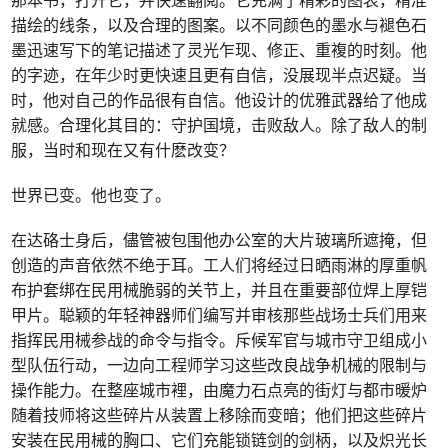
描绘的线条，以及合理的图案。以不同颜色的墨水与褪色石
墨迅速写下的笔记描述了灵光乍现、修正、重複的时刻。他
的字迹，在年少时更快速且更有自信，没展现半点迟疑。当
时，他对自己的作品很有自信。他设计的优雅武器给了他成
就感。合理化其目的：守护国境，击败敌人。除了敌人的制
服，当时和现在又有什麽改变？
世界已变。他也变了。
在达硌士身后，儘管被包围他办公室的大片玻璃所遮掩，但
创造的声音依然不绝于耳。工人们将经过日晒雨淋的厚重帆
布护套绑在民用械脆弱的关节上，并且在重要部位焊上厚铠
甲片。聪颖的年轻神器师们编写并审核那些战场士兵们用来
指挥民用械参战的命令与指令。斥候军官与城市守卫组成小
型队伍行动，一边向工程师学习这些改良战争机械的限制与
操作能力。在整座城市裡，由魔力石点亮的街灯与都市暖炉
随着技师将这些碎片从装置上移除而变暗；他们把这些碎片
安装在民用械的胸口、它们充能锁链剑的剑柄，以及炽光长