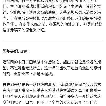
当日稍晚，有一对受损却仍具有功能的民用械加入了劳工
们。为了清除潘瑞冈街道的积雪而装设了由达硌士设计的宽
铲，它们加快了清理废墟的速度。这些灰烬被倒入潘瑞冈港
内，与在围城战中损毁以及魔力石心脏停止运作的民用械残
体作伴 。在冬季来临之前，在温和的海浪之下，神器时代终
结于潘瑞冈的深色海湾裡。
阿基夫纪元79年
潘瑞冈的末日于围城战十年后降临，超出了凯拉最乐观的期
望，不过她也无法断言。这十年间出现了短暂的混乱与恐惧
时刻，但都比不上那场围城战。
首先到来的是第一场低语的夏天。潘瑞冈的花园与果园通常
充满了蝉鸣嗡响－阿基夫人将其戏称为潘瑞冈真正的狮吼－
但那个夏天它们却从未真正鸣叫。儘管许多人一开始认为这
令他们松了一口气，但下一个宁静的夏天却破坏了任何心