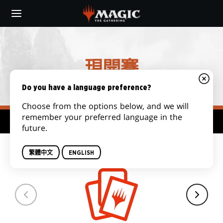
Skip
to
main
content
現開賽
Do you have a language preference?
Choose from the options below, and we will
remember your preferred language in the
賽制中心
future.
套牌數量
繁體中文
ENGLISH