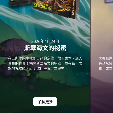
2026年4月24日
斯翠海文的祕密
在五所學院中找到自己的定位，放下書本，深入
大膽踏進
真實的世界！揭開斯翠海文的祕密，並在每一次
跨越永恆
施放咒語時，證明你的學院最為優秀。
我，成為
了解更多