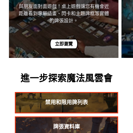
與朋友面對面遊戲！桌上遊戲讓您有機會近
距離看到專屬插畫、閃卡和主題牌框等實體
的牌張設計。
立即瀏覽
進一步探索魔法風雲會
禁用和限用牌列表
牌張資料庫