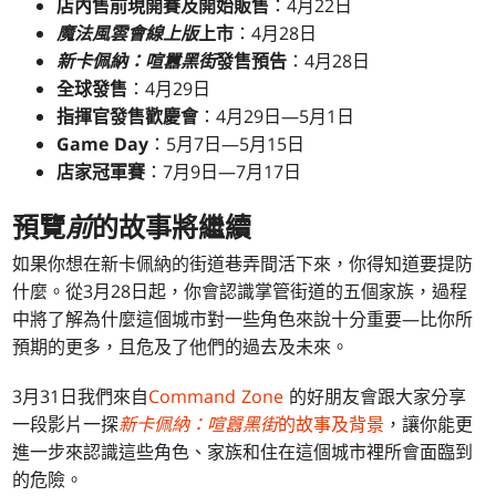
店內售前現開賽及開始販售
：4月22日
魔法風雲會線上版
上市
：4月28日
新卡佩納：喧囂黑街
發售預告
：4月28日
全球發售
：4月29日
指揮官發售歡慶會
：4月29日—5月1日
Game Day
：5月7日—5月15日
店家冠軍賽
：7月9日—7月17日
預覽
前
的故事將繼續
如果你想在新卡佩納的街道巷弄間活下來，你得知道要提防
什麼。從3月28日起，你會認識掌管街道的五個家族，過程
中將了解為什麼這個城市對一些角色來說十分重要—比你所
預期的更多，且危及了他們的過去及未來。
3月31日我們來自
Command Zone
的好朋友會跟大家分享
一段影片一探
新卡佩納：喧囂黑街
的故事及背景
，讓你能更
進一步來認識這些角色、家族和住在這個城市裡所會面臨到
的危險。