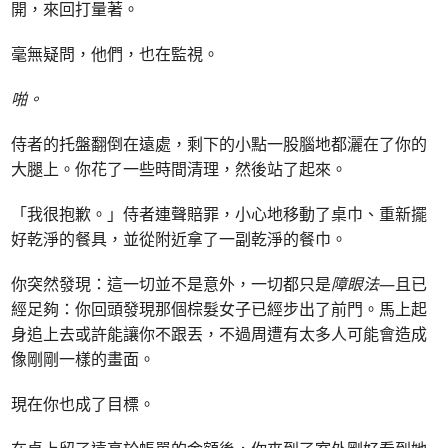
開，來回打量著。
毫無疑問，他們，也在監視。
啪。
侍者的托盤翻倒在遠處，剩下的小點一股腦地都灑在了你的
大腿上。你花了一些時間清理，然後站了起來。
「我很抱歉。」侍者連聲賠罪，小心地移動了桌巾、重新擺
好乾淨的餐具，並從附近拿了一副乾淨的餐巾。
你突然發現：這一切並不是意外，一切都只是
障眼法
—且已
經足夠：你回頭發現那個棕髮女子已經步出了前門。馬上起
身追上去或許能讓你不跟丟，不過周遭有太多人可能會造成
像剛剛一樣的畫面。
現在你也成了目標。