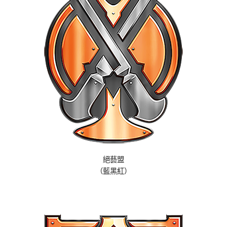
絕藝盟
（藍黑紅）