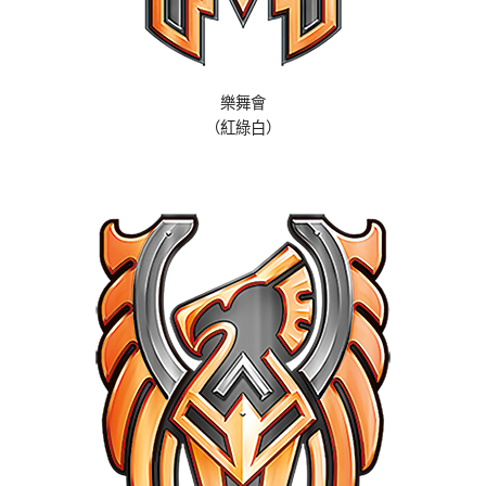
樂舞會
（紅綠白）