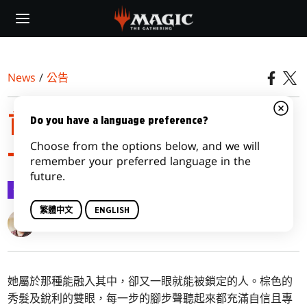
Skip
to
main
content
News
/
公告
首見新卡佩納：喧囂黑街
Do you have a language preference?
Choose from the options below, and we will
—家族即為本分
remember your preferred language in the
future.
公告
2022-03-04
繁體中文
ENGLISH
Adam Styborski
她屬於那種能融入其中，卻又一眼就能被鎖定的人。棕色的
秀髮及銳利的雙眼，每一步的腳步聲聽起來都充滿自信且專