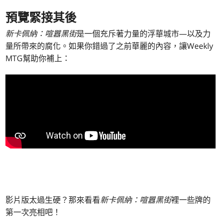
預覽緊接其後
新卡佩納：喧囂黑街
是一個充斥著力量的浮華城市—以及力
量所帶來的腐化。如果你錯過了之前華麗的內容，讓Weekly
MTG幫助你補上：
影片版太過生硬？那來看看
新卡佩納：喧囂黑街
裡一些牌的
第一次亮相吧！