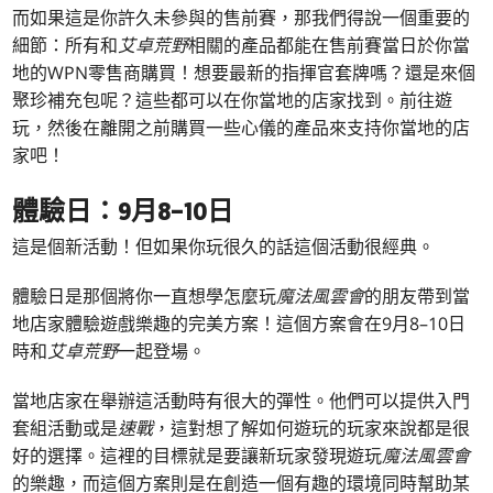
而如果這是你許久未參與的售前賽，那我們得說一個重要的
細節：所有和
艾卓荒野
相關的產品都能在售前賽當日於你當
地的WPN零售商購買！想要最新的指揮官套牌嗎？還是來個
聚珍補充包呢？這些都可以在你當地的店家找到。前往遊
玩，然後在離開之前購買一些心儀的產品來支持你當地的店
家吧！
體驗日：9月8–10日
這是個新活動！但如果你玩很久的話這個活動很經典。
體驗日是那個將你一直想學怎麼玩
魔法風雲會
的朋友帶到當
地店家體驗遊戲樂趣的完美方案！這個方案會在9月8–10日
時和
艾卓荒野
一起登場。
當地店家在舉辦這活動時有很大的彈性。他們可以提供入門
套組活動或是
速戰
，這對想了解如何遊玩的玩家來說都是很
好的選擇。這裡的目標就是要讓新玩家發現遊玩
魔法風雲會
的樂趣，而這個方案則是在創造一個有趣的環境同時幫助某