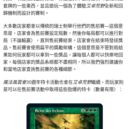
套牌的一些東西，並且遊玩一個為了體驗
艾卓荒野
全新和回
歸機制而設計的賽制。
大多數店家都會以傳統的瑞士制舉行他們的售前賽—這個意
思是，店家會為售前賽設定局數，然後你每局都可以進行對
局（不論輸贏），直到售前賽結束。店家會在結束時發送獎
品。售前賽會使用扁平的獎勵架構，這個意思是不管對局結
果如何玩家都可以拿到一些獎品，讓每個人都可以快樂地回
家。每個店家的獎品系統都不盡相同，所以我們強烈建議你
和當地店家查詢售前賽的各種細節。
魔法風雲會
30週年特卡活動也會在
艾卓荒野
繼續，而玩家則
是可以在售前賽活動中取得這些勁爆的特卡（數量有限）：