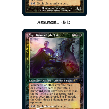
冷酷孔納德爵士（特卡）