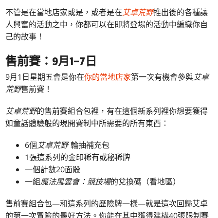
不管是在當地店家或是，或者是在
艾卓荒野
推出後的各種讓
人興奮的活動之中，你都可以在即將登場的活動中編織你自
己的故事！
售前賽：9月1–7日
9月1日星期五會是你在
你的當地店家
第一次有機會參與
艾卓
荒野
售前賽！
艾卓荒野
的售前賽組合包裡，有在這個新系列裡你想要獲得
如童話體驗般的現開賽制中所需要的所有東西：
6個
艾卓荒野
輪抽補充包
1張這系列的金印稀有或秘稀牌
一個計數20面骰
一組
魔法風雲會：競技場
的兌換碼（看地區）
售前賽組合包—和這系列的歷險牌一樣—就是這次回歸艾卓
的第一次冒險的最好方法。你能在其中獲得建構40張限制賽