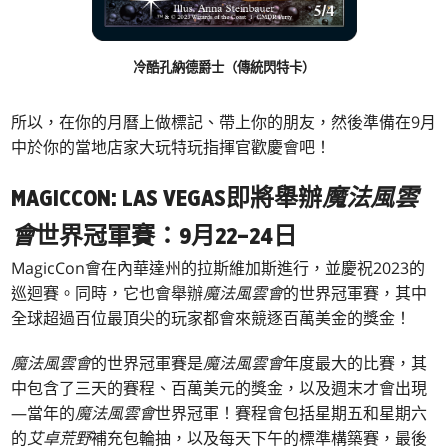
冷酷孔納德爵士（傳統閃特卡）
所以，在你的月曆上做標記、帶上你的朋友，然後準備在9月
中於你的當地店家大玩特玩指揮官歡慶會吧！
MAGICCON: LAS VEGAS即將舉辦
魔法風雲
會
世界冠軍賽：9月22–24日
MagicCon會在內華達州的拉斯維加斯進行，並慶祝2023的
巡迴賽。同時，它也會舉辦
魔法風雲會
的世界冠軍賽，其中
全球超過百位最頂尖的玩家都會來競逐百萬美金的獎金！
魔法風雲會
的世界冠軍賽是
魔法風雲會
年度最大的比賽，其
中包含了三天的賽程、百萬美元的獎金，以及週末才會出現
—當年的
魔法風雲會
世界冠軍！賽程會包括星期五和星期六
的
艾卓荒野
補充包輪抽，以及每天下午的標準構築賽，最後