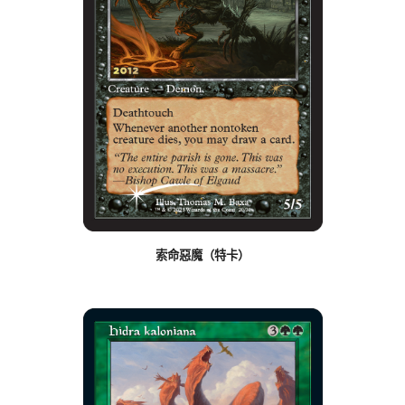
索命惡魔（特卡）