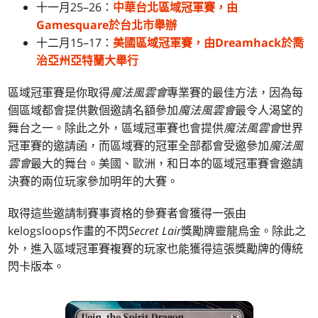
十一月25–26：
中華台北區域冠軍賽，由
Gamesquare於台北市舉辦
十二月15–17：
美國區域冠軍賽，由Dreamhack於喬
治亞州亞特蘭大舉行
區域冠軍賽是你取得
魔法風雲會
專業賽的最佳方法，因為每
個區域都會提供數個邀請名額參加
魔法風雲會
最令人渴望的
舞台之一。除此之外，區域冠軍賽也會提供
魔法風雲會
世界
冠軍賽的邀請函，而區域賽的冠軍全部都會受邀參加
魔法風
雲會
最大的舞台。美國、歐洲，和日本的區域冠軍賽會邀請
決賽的兩位玩家參加明年的大賽。
取得這些邀請制賽事資格的參賽者會獲得一張由
kelogsloops作畫的不閃
Secret Lair
獎勵牌靈龍烏金。除此之
外，進入區域冠軍賽複賽的玩家也能獲得這張獎勵牌的傳統
閃卡版本。