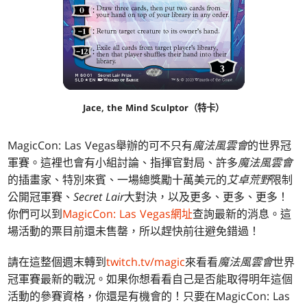
Jace, the Mind Sculptor（特卡）
MagicCon: Las Vegas舉辦的可不只有
魔法風雲會
的世界冠
軍賽。這裡也會有小組討論、指揮官對局、許多
魔法風雲會
的插畫家、特別來賓、一場總獎勵十萬美元的
艾卓荒野
限制
公開冠軍賽、
Secret Lair
大對決，以及更多、更多、更多！
你們可以到
MagicCon: Las Vegas網址
查詢最新的消息。這
場活動的票目前還未售罄，所以趕快前往避免錯過！
請在這整個週末轉到
twitch.tv/magic
來看看
魔法風雲會
世界
冠軍賽最新的戰況。如果你想看看自己是否能取得明年這個
活動的參賽資格，你還是有機會的！只要在MagicCon: Las