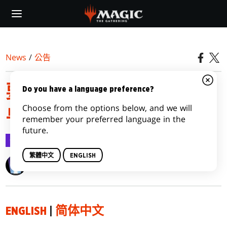
Skip
to
main
content
News
/
公告
要到哪裡以及如何遊玩艾
Do you have a language preference?
Choose from the options below, and we will
卓荒野
remember your preferred language in the
future.
公告
2023-08-30
繁體中文
ENGLISH
Wizards of the Coast
ENGLISH
|
简体中文