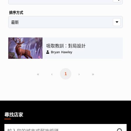
排序方式
吸取教訓：對局設計
Bryan Hawley
«
‹
›
»
1
MAGIC:
THE
尋找店家
GATHERING
尋
FOOTER