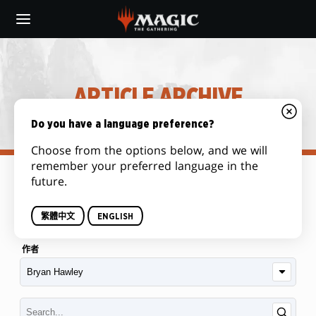
Skip
to
main
content
ARTICLE ARCHIVE
Do you have a language preference?
Choose from the options below, and we will
remember your preferred language in the
future.
类别
繁體中文
ENGLISH
作者