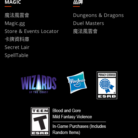
MAGIC
品牌
魔法風雲會
Dungeons & Dragons
Magic.gg
Duel Masters
Store & Events Locator
魔法風雲會
卡牌資料庫
Secret Lair
SpellTable