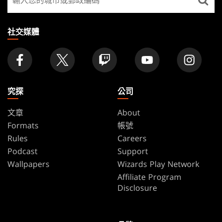
找
店
家
社交媒體
究探
公司
文章
About
Formats
帳號
Rules
Careers
Podcast
Support
Wallpapers
Wizards Play Network
Affiliate Program
Disclosure